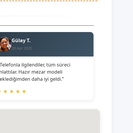
Gülay T.
28 Apr 2025
 Telefonla ilgilendiler, tüm süreci
nlattılar. Hazır mezar modeli
eklediğimden daha iyi geldi.”
★
★
★
★
★