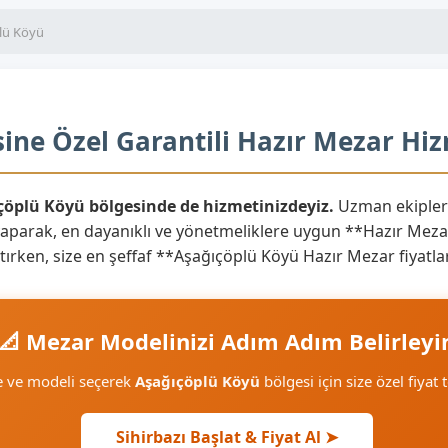
lü Köyü
ine Özel Garantili Hazır Mezar Hiz
ıçöplü Köyü bölgesinde de hizmetinizdeyiz.
Uzman ekipleri
yaparak, en dayanıklı ve yönetmeliklere uygun **Hazır Mezar
yaratırken, size en şeffaf **Aşağıçöplü Köyü Hazır Mezar fiyat
📐 Mezar Modelinizi Adım Adım Belirleyi
e ve modeli seçerek
Aşağıçöplü Köyü
bölgesi için size özel fiyat 
Sihirbazı Başlat & Fiyat Al ➤