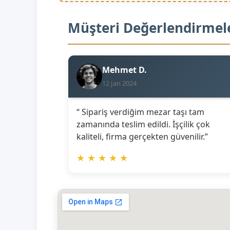
Müşteri Değerlendirmel
Mehmet D.
12 Jan 2024
“ Sipariş verdiğim mezar taşı tam
zamanında teslim edildi. İşçilik çok
kaliteli, firma gerçekten güvenilir.”
★
★
★
★
★