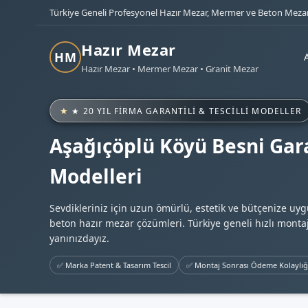
Türkiye Geneli Profesyonel Hazır Mezar, Mermer ve Beton Mezar
Hazır Mezar
HM
Hazır Mezar • Mermer Mezar • Granit Mezar
★ 20 YIL FIRMA GARANTILI & TESCILLI MODELLER
Aşağıçöplü Köyü Besni Gara
Modelleri
Sevdikleriniz için uzun ömürlü, estetik ve bütçenize uy
beton hazır mezar çözümleri. Türkiye geneli hızlı montaj
yanınızdayız.
✅ Marka Patent & Tasarım Tescil
✅ Montaj Sonrası Ödeme Kolaylığ