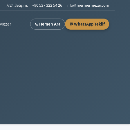
7/24 İletişim:
+90 537 322 54 26
info@mermermezar.com
Mezar
📞 Hemen Ara
💬 WhatsApp Teklif