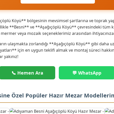
öplü Köyü** bölgesinin mevsimsel şartlarına ve toprak yapı
ikle **Besni** ve **Aşağıçöplü Köyü** çevresindeki tüm köy
ik mermer veya mozaik seçeneklerimiz arasından ihtiyacınız
arın ulaşmakta zorlandığı **Aşağıçöplü Köyü** gibi daha uza
iyatları** için en uygun teklifi almak ve montaj süreci hakk
ar yakınız!
📞 Hemen Ara
💬 WhatsApp
sine Özel Popüler Hazır Mezar Modelleri