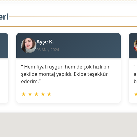
eri
Ayşe K.
03 May 2024
“ Hem fiyatı uygun hem de çok hızlı bir
“
şekilde montaj yapıldı. Ekibe teşekkür
a
ederim.”
b
★
★
★
★
★