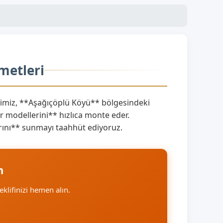
metleri
miz, **Aşağıçöplü Köyü** bölgesindeki
 modellerini** hızlıca monte eder.
larını** sunmayı taahhüt ediyoruz.
n
teklifinizi hemen alın.