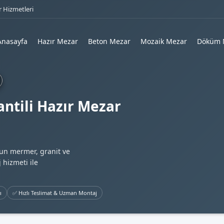
 Hizmetleri
Anasayfa
Hazır Mezar
Beton Mezar
Mozaik Mezar
Döküm 
ntili Hazır Mezar
gun mermer, granit ve
 hizmeti ile
ı
✅ Hızlı Teslimat & Uzman Montaj