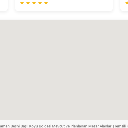
★
★
★
★
★
yaman Besni Başlı Köyü Bölgesi Mevcut ve Planlanan Mezar Alanları (Temsili