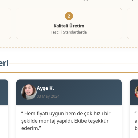
2
Kaliteli Üretim
Tescilli Standartlarda
eri
Ayşe K.
03 May 2024
“ Hem fiyatı uygun hem de çok hızlı bir
“
şekilde montaj yapıldı. Ekibe teşekkür
a
ederim.”
b