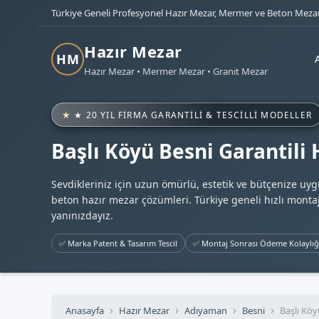
Türkiye Geneli Profesyonel Hazır Mezar, Mermer ve Beton Mezar
Hazır Mezar
HM
Hazır Mezar • Mermer Mezar • Granit Mezar
★ 20 YIL FIRMA GARANTILI & TESCILLI MODELLER
Başlı Köyü Besni Garantili
Sevdikleriniz için uzun ömürlü, estetik ve bütçenize uy
beton hazır mezar çözümleri. Türkiye geneli hızlı montaj
yanınızdayız.
✅ Marka Patent & Tasarım Tescil
✅ Montaj Sonrası Ödeme Kolaylığ
Anasayfa
Hazır Mezar
Adıyaman
Besni
Başlı Köy