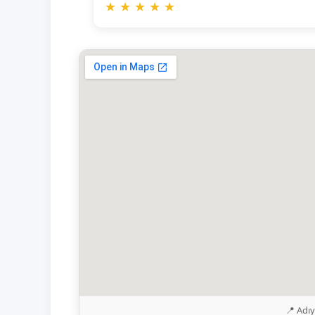
★
★
★
★
★
📍 Adı