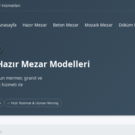
 Hizmetleri
Anasayfa
Hazır Mezar
Beton Mezar
Mozaik Mezar
Döküm 
 Hazır Mezar Modelleri
gun mermer, granit ve
 hizmeti ile
ı
✅ Hızlı Teslimat & Uzman Montaj
ü