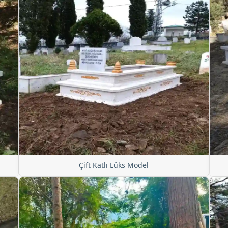
Çift Katlı Lüks Model