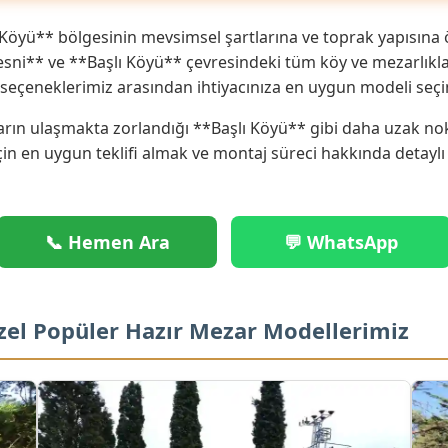
Köyü** bölgesinin mevsimsel şartlarına ve toprak yapısına 
sni** ve **Başlı Köyü** çevresindeki tüm köy ve mezarlıklara
eçeneklerimiz arasından ihtiyacınıza en uygun modeli seçi
rın ulaşmakta zorlandığı **Başlı Köyü** gibi daha uzak nokta
çin en uygun teklifi almak ve montaj süreci hakkında detaylı
📞 Hemen Ara
💬 WhatsApp
Özel Popüler Hazır Mezar Modellerimiz