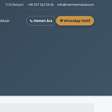
7/24 İletişim:
+90 537 322 54 26
info@mermermezar.com
Mezar
📞 Hemen Ara
💬 WhatsApp Teklif