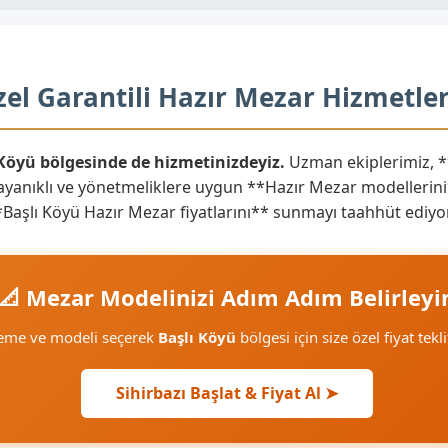
zel Garantili Hazır Mezar Hizmetler
 Köyü bölgesinde de hizmetinizdeyiz.
Uzman ekiplerimiz, *
yanıklı ve yönetmeliklere uygun **Hazır Mezar modellerini** 
 **Başlı Köyü Hazır Mezar fiyatlarını** sunmayı taahhüt ediyo
📐 Mezar Modelinizi Adım Adım Belirleyi
zeme ve modeli seçerek
Başlı Köyü
bölgesi için size özel fiyat tekl
Sihirbazı Başlat & Fiyat Al ➤