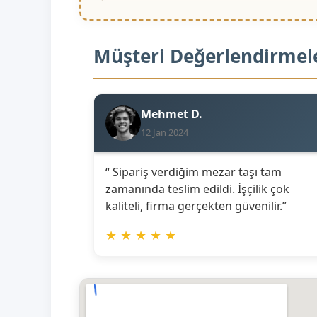
Müşteri Değerlendirmel
Mehmet D.
12 Jan 2024
“ Sipariş verdiğim mezar taşı tam
zamanında teslim edildi. İşçilik çok
kaliteli, firma gerçekten güvenilir.”
★
★
★
★
★