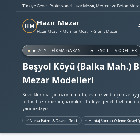
Türkiye Geneli Profesyonel Hazır Mezar, Mermer ve Beton Mezar
Hazır Mezar
HM
Hazır Mezar • Mermer Mezar • Granit Mezar
★ 20 YIL FIRMA GARANTILI & TESCILLI MODELLER
Beşyol Köyü (Balka Mah.) B
Mezar Modelleri
Sevdikleriniz için uzun ömürlü, estetik ve bütçenize uy
beton hazır mezar çözümleri. Türkiye geneli hızlı montaj
yanınızdayız.
✅ Marka Patent & Tasarım Tescil
✅ Montaj Sonrası Ödeme Kolaylığ