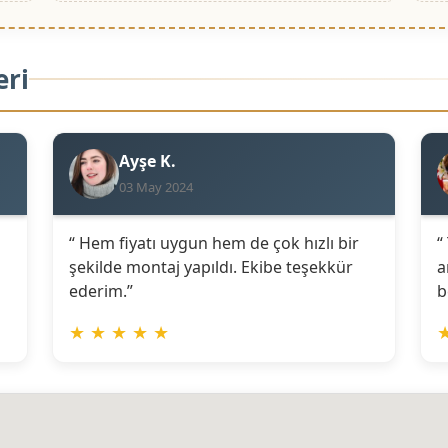
eri
Ayşe K.
03 May 2024
“ Hem fiyatı uygun hem de çok hızlı bir
“
şekilde montaj yapıldı. Ekibe teşekkür
a
ederim.”
b
★
★
★
★
★