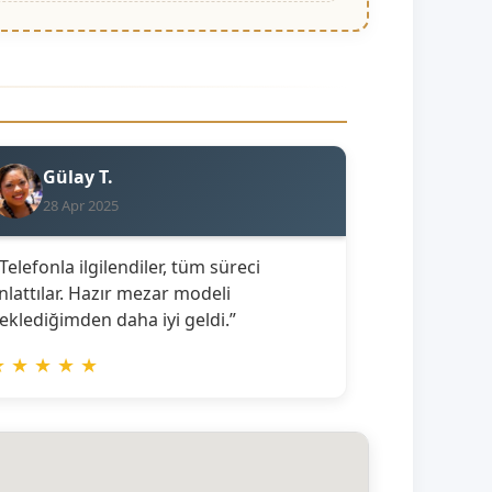
Gülay T.
28 Apr 2025
 Telefonla ilgilendiler, tüm süreci
nlattılar. Hazır mezar modeli
eklediğimden daha iyi geldi.”
★
★
★
★
★