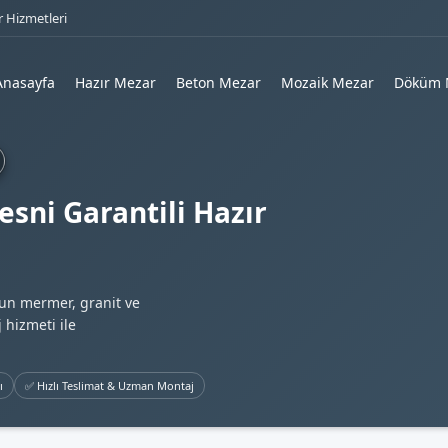
 Hizmetleri
Anasayfa
Hazır Mezar
Beton Mezar
Mozaik Mezar
Döküm 
esni Garantili Hazır
gun mermer, granit ve
 hizmeti ile
ı
✅ Hızlı Teslimat & Uzman Montaj