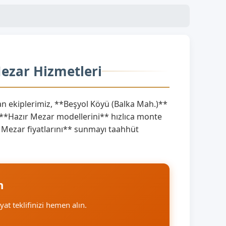
Mezar Hizmetleri
 ekiplerimiz, **Beşyol Köyü (Balka Mah.)**
 **Hazır Mezar modellerini** hızlıca monte
ır Mezar fiyatlarını** sunmayı taahhüt
n
iyat teklifinizi hemen alın.