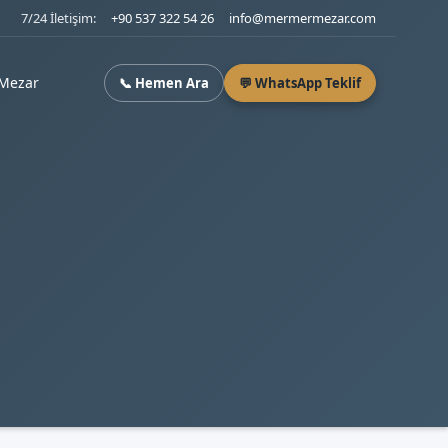
7/24 İletişim:
+90 537 322 54 26
info@mermermezar.com
Mezar
📞 Hemen Ara
💬 WhatsApp Teklif