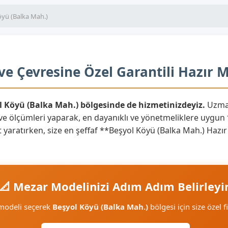
öyü (Balka Mah.)
ve Çevresine Özel Garantili Hazır 
ol Köyü (Balka Mah.) bölgesinde de hizmetinizdeyiz.
Uzman
ve ölçümleri yaparak, en dayanıklı ve yönetmeliklere uygun
anıt yaratırken, size en şeffaf **Beşyol Köyü (Balka Mah.) Haz
📐 Mezar Modelinizi Adım Adım Belirleyi
 modeli seçerek
Beşyol Köyü (Balka Mah.)
bölgesi için size özel f