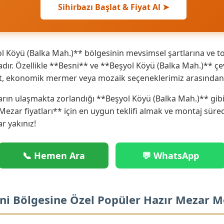
Sihirbazı Başlat & Fiyat Al ➤
 Köyü (Balka Mah.)** bölgesinin mevsimsel şartlarına ve to
r. Özellikle **Besni** ve **Beşyol Köyü (Balka Mah.)** çe
anit, ekonomik mermer veya mozaik seçeneklerimiz arasından 
arın ulaşmakta zorlandığı **Beşyol Köyü (Balka Mah.)** gibi
 Mezar fiyatları** için en uygun teklifi almak ve montaj sür
ar yakınız!
📞 Hemen Ara
💬 WhatsApp
sni Bölgesine Özel Popüler Hazır Mezar M