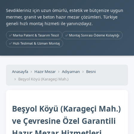
Sevdikleriniz için uzun ömürlü, estetik ve bütçenize uygun
mermer, granit ve beton hazır mezar çözümleri. Türkiye
geneli hızlı montaj hizmeti ile yanınızdayız.
✅ Marka Patent & Tasarım Tescil
✅ Montaj Sonrası Ödeme Kolaylığı
✅ Hızlı Teslimat & Uzman Montaj
Anasayfa
Hazır Mezar
Adıyaman
Besni
Beşyol Köyü (Karageçi Mah.)
Beşyol Köyü (Karageçi Mah.)
ve Çevresine Özel Garantili
Hazır Mezar Hizmetleri