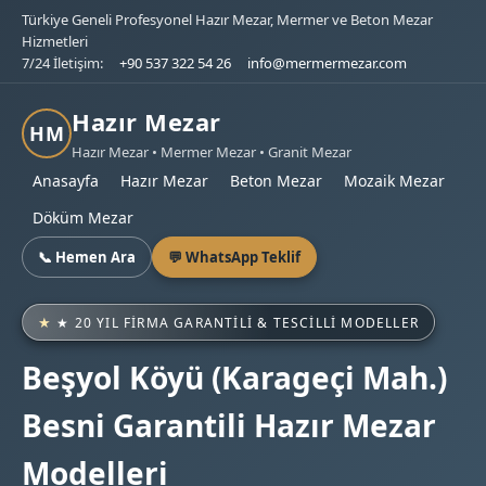
Türkiye Geneli Profesyonel Hazır Mezar, Mermer ve Beton Mezar
Hizmetleri
7/24 İletişim:
+90 537 322 54 26
info@mermermezar.com
Hazır Mezar
HM
Hazır Mezar • Mermer Mezar • Granit Mezar
Anasayfa
Hazır Mezar
Beton Mezar
Mozaik Mezar
Döküm Mezar
📞 Hemen Ara
💬 WhatsApp Teklif
★ 20 YIL FIRMA GARANTILI & TESCILLI MODELLER
Beşyol Köyü (Karageçi Mah.)
Besni Garantili Hazır Mezar
Modelleri