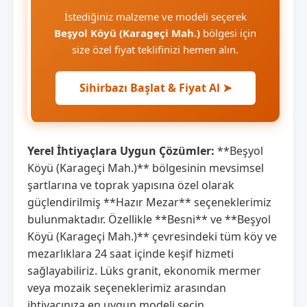
İstediğiniz malzeme ve modeli seçerek
Beşyol Köyü (Karageçi Mah.)
bölgesi için
size özel fiyat teklifinizi hemen alın.
Sihirbazı Başlat & Fiyat Al ➤
Yerel İhtiyaçlara Uygun Çözümler:
**Beşyol
Köyü (Karageçi Mah.)** bölgesinin mevsimsel
şartlarına ve toprak yapısına özel olarak
güçlendirilmiş **Hazır Mezar** seçeneklerimiz
bulunmaktadır. Özellikle **Besni** ve **Beşyol
Köyü (Karageçi Mah.)** çevresindeki tüm köy ve
mezarlıklara 24 saat içinde keşif hizmeti
sağlayabiliriz. Lüks granit, ekonomik mermer
veya mozaik seçeneklerimiz arasından
ihtiyacınıza en uygun modeli seçin.