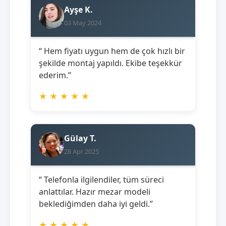
Ayşe K.
03 May 2024
“ Hem fiyatı uygun hem de çok hızlı bir
şekilde montaj yapıldı. Ekibe teşekkür
ederim.”
★
★
★
★
★
Gülay T.
28 Apr 2025
“ Telefonla ilgilendiler, tüm süreci
anlattılar. Hazır mezar modeli
beklediğimden daha iyi geldi.”
★
★
★
★
★