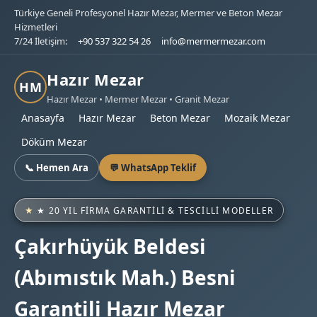
Türkiye Geneli Profesyonel Hazır Mezar, Mermer ve Beton Mezar
Hizmetleri
7/24 İletişim:
+90 537 322 54 26
info@mermermezar.com
Hazır Mezar
HM
Hazır Mezar • Mermer Mezar • Granit Mezar
Anasayfa
Hazır Mezar
Beton Mezar
Mozaik Mezar
Döküm Mezar
📞 Hemen Ara
💬 WhatsApp Teklif
★ 20 YIL FIRMA GARANTILI & TESCILLI MODELLER
Çakırhüyük Beldesi
(Abımıstık Mah.) Besni
Garantili Hazır Mezar