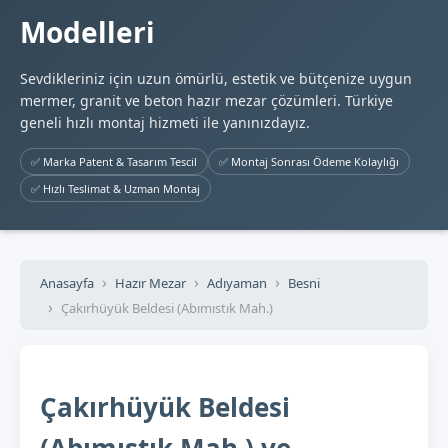
Modelleri
Sevdikleriniz için uzun ömürlü, estetik ve bütçenize uygun
mermer, granit ve beton hazır mezar çözümleri. Türkiye
geneli hızlı montaj hizmeti ile yanınızdayız.
✅ Marka Patent & Tasarım Tescil
✅ Montaj Sonrası Ödeme Kolaylığı
✅ Hızlı Teslimat & Uzman Montaj
Anasayfa
Hazır Mezar
Adıyaman
Besni
Çakırhüyük Beldesi (Abımıstık Mah.)
Çakırhüyük Beldesi
(Abımıstık Mah.) ve