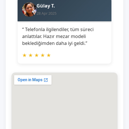
Gülay T.
28 Apr 2025
“ Telefonla ilgilendiler, tüm süreci
anlattılar. Hazır mezar modeli
beklediğimden daha iyi geldi.”
★
★
★
★
★