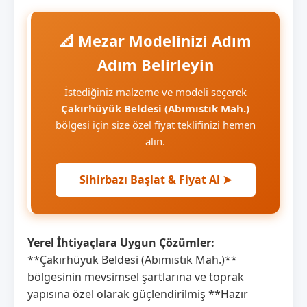
📐 Mezar Modelinizi Adım
Adım Belirleyin
İstediğiniz malzeme ve modeli seçerek
Çakırhüyük Beldesi (Abımıstık Mah.)
bölgesi için size özel fiyat teklifinizi hemen
alın.
Sihirbazı Başlat & Fiyat Al ➤
Yerel İhtiyaçlara Uygun Çözümler:
**Çakırhüyük Beldesi (Abımıstık Mah.)**
bölgesinin mevsimsel şartlarına ve toprak
yapısına özel olarak güçlendirilmiş **Hazır