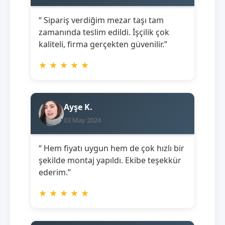
“ Sipariş verdiğim mezar taşı tam
zamanında teslim edildi. İşçilik çok
kaliteli, firma gerçekten güvenilir.”
★
★
★
★
★
Ayşe K.
03 May 2024
“ Hem fiyatı uygun hem de çok hızlı bir
şekilde montaj yapıldı. Ekibe teşekkür
ederim.”
★
★
★
★
★