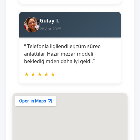
Gülay T.
28 Apr 2025
“ Telefonla ilgilendiler, tüm süreci
anlattılar. Hazır mezar modeli
beklediğimden daha iyi geldi.”
★
★
★
★
★