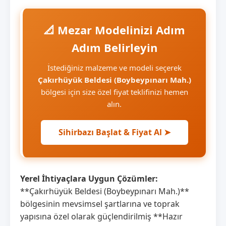
📐 Mezar Modelinizi Adım
Adım Belirleyin
İstediğiniz malzeme ve modeli seçerek
Çakırhüyük Beldesi (Boybeypınarı Mah.)
bölgesi için size özel fiyat teklifinizi hemen
alın.
Sihirbazı Başlat & Fiyat Al ➤
Yerel İhtiyaçlara Uygun Çözümler:
**Çakırhüyük Beldesi (Boybeypınarı Mah.)**
bölgesinin mevsimsel şartlarına ve toprak
yapısına özel olarak güçlendirilmiş **Hazır