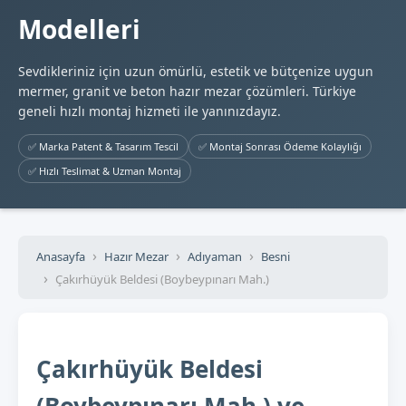
Modelleri
Sevdikleriniz için uzun ömürlü, estetik ve bütçenize uygun
mermer, granit ve beton hazır mezar çözümleri. Türkiye
geneli hızlı montaj hizmeti ile yanınızdayız.
✅ Marka Patent & Tasarım Tescil
✅ Montaj Sonrası Ödeme Kolaylığı
✅ Hızlı Teslimat & Uzman Montaj
Anasayfa
Hazır Mezar
Adıyaman
Besni
Çakırhüyük Beldesi (Boybeypınarı Mah.)
Çakırhüyük Beldesi
(Boybeypınarı Mah.) ve