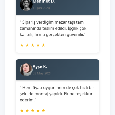
Mehmet D.
12 Jan 2024
“ Sipariş verdiğim mezar taşı tam
zamanında teslim edildi. İşçilik çok
kaliteli, firma gerçekten güvenilir.”
★
★
★
★
★
Ayşe K.
03 May 2024
“ Hem fiyatı uygun hem de çok hızlı bir
şekilde montaj yapıldı. Ekibe teşekkür
ederim.”
★
★
★
★
★