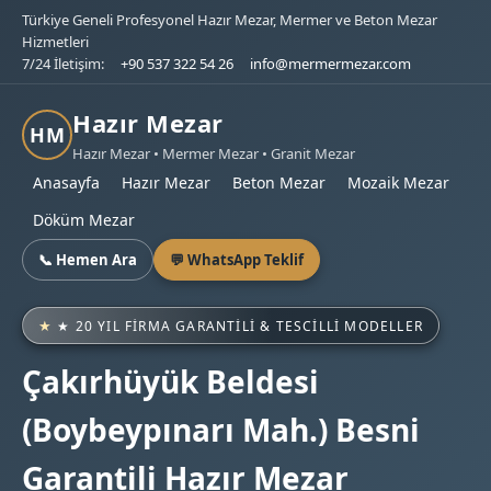
Türkiye Geneli Profesyonel Hazır Mezar, Mermer ve Beton Mezar
Hizmetleri
7/24 İletişim:
+90 537 322 54 26
info@mermermezar.com
Hazır Mezar
HM
Hazır Mezar • Mermer Mezar • Granit Mezar
Anasayfa
Hazır Mezar
Beton Mezar
Mozaik Mezar
Döküm Mezar
📞 Hemen Ara
💬 WhatsApp Teklif
★ 20 YIL FIRMA GARANTILI & TESCILLI MODELLER
Çakırhüyük Beldesi
(Boybeypınarı Mah.) Besni
Garantili Hazır Mezar