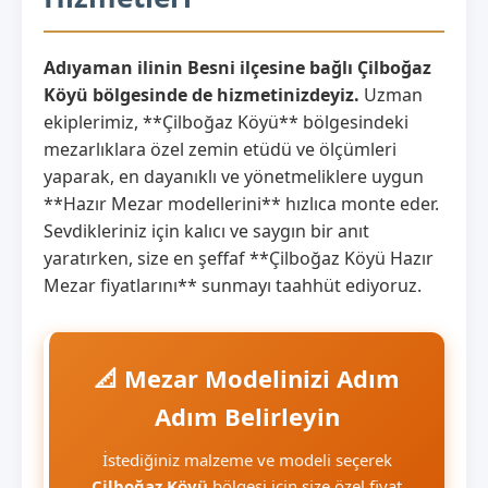
Adıyaman ilinin Besni ilçesine bağlı Çilboğaz
Köyü bölgesinde de hizmetinizdeyiz.
Uzman
ekiplerimiz, **Çilboğaz Köyü** bölgesindeki
mezarlıklara özel zemin etüdü ve ölçümleri
yaparak, en dayanıklı ve yönetmeliklere uygun
**Hazır Mezar modellerini** hızlıca monte eder.
Sevdikleriniz için kalıcı ve saygın bir anıt
yaratırken, size en şeffaf **Çilboğaz Köyü Hazır
Mezar fiyatlarını** sunmayı taahhüt ediyoruz.
📐 Mezar Modelinizi Adım
Adım Belirleyin
İstediğiniz malzeme ve modeli seçerek
Çilboğaz Köyü
bölgesi için size özel fiyat