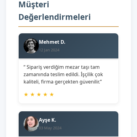
Müşteri
Değerlendirmeleri
Mehmet D.
12 Jan 2024
“ Sipariş verdiğim mezar taşı tam
zamanında teslim edildi. İşçilik çok
kaliteli, firma gerçekten güvenilir.”
★
★
★
★
★
Ayşe K.
03 May 2024