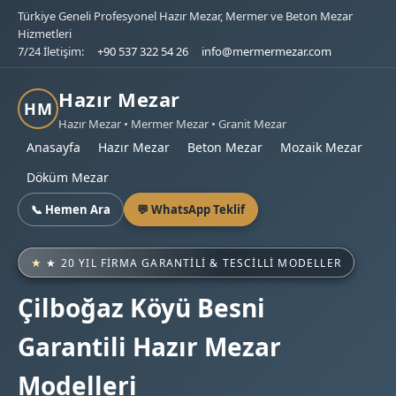
Türkiye Geneli Profesyonel Hazır Mezar, Mermer ve Beton Mezar
Hizmetleri
7/24 İletişim:
+90 537 322 54 26
info@mermermezar.com
Hazır Mezar
HM
Hazır Mezar • Mermer Mezar • Granit Mezar
Anasayfa
Hazır Mezar
Beton Mezar
Mozaik Mezar
Döküm Mezar
📞 Hemen Ara
💬 WhatsApp Teklif
★ 20 YIL FIRMA GARANTILI & TESCILLI MODELLER
Çilboğaz Köyü Besni
Garantili Hazır Mezar
Modelleri