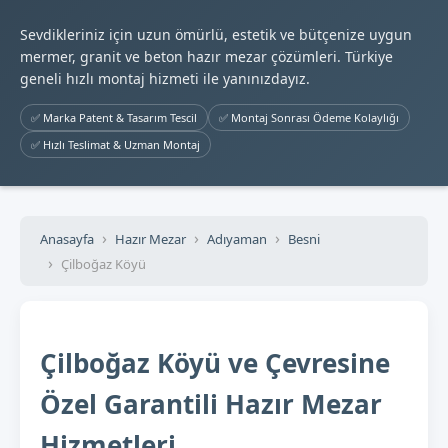
Sevdikleriniz için uzun ömürlü, estetik ve bütçenize uygun
mermer, granit ve beton hazır mezar çözümleri. Türkiye
geneli hızlı montaj hizmeti ile yanınızdayız.
✅ Marka Patent & Tasarım Tescil
✅ Montaj Sonrası Ödeme Kolaylığı
✅ Hızlı Teslimat & Uzman Montaj
Anasayfa
Hazır Mezar
Adıyaman
Besni
Çilboğaz Köyü
Çilboğaz Köyü ve Çevresine
Özel Garantili Hazır Mezar
Hizmetleri