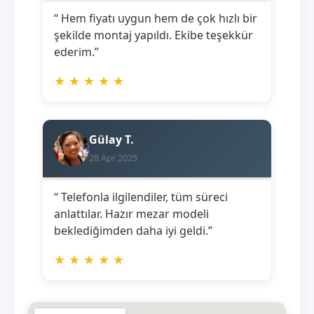
“ Hem fiyatı uygun hem de çok hızlı bir
şekilde montaj yapıldı. Ekibe teşekkür
ederim.”
★
★
★
★
★
Gülay T.
28 Apr 2025
“ Telefonla ilgilendiler, tüm süreci
anlattılar. Hazır mezar modeli
beklediğimden daha iyi geldi.”
★
★
★
★
★