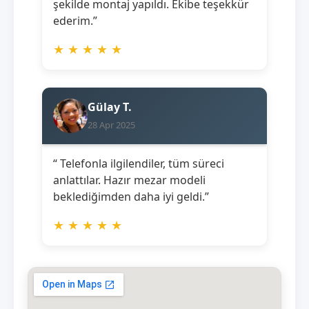
şekilde montaj yapıldı. Ekibe teşekkür
ederim.”
★
★
★
★
★
Gülay T.
28 Apr 2025
“ Telefonla ilgilendiler, tüm süreci
anlattılar. Hazır mezar modeli
beklediğimden daha iyi geldi.”
★
★
★
★
★