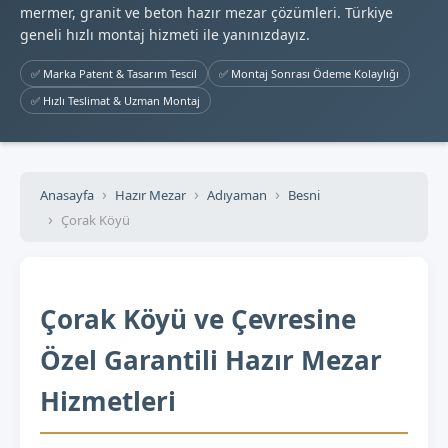
mermer, granit ve beton hazır mezar çözümleri. Türkiye
geneli hızlı montaj hizmeti ile yanınızdayız.
✅ Marka Patent & Tasarım Tescil
✅ Montaj Sonrası Ödeme Kolaylığı
✅ Hızlı Teslimat & Uzman Montaj
Anasayfa
Hazır Mezar
Adıyaman
Besni
Çorak Köyü
Çorak Köyü ve Çevresine
Özel Garantili Hazır Mezar
Hizmetleri