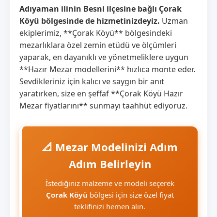
Adıyaman ilinin Besni ilçesine bağlı Çorak
Köyü bölgesinde de hizmetinizdeyiz.
Uzman
ekiplerimiz, **Çorak Köyü** bölgesindeki
mezarlıklara özel zemin etüdü ve ölçümleri
yaparak, en dayanıklı ve yönetmeliklere uygun
**Hazır Mezar modellerini** hızlıca monte eder.
Sevdikleriniz için kalıcı ve saygın bir anıt
yaratırken, size en şeffaf **Çorak Köyü Hazır
Mezar fiyatlarını** sunmayı taahhüt ediyoruz.
📐 Mezar Modelinizi Adım
Adım Belirleyin
İstediğiniz malzeme ve modeli seçerek
Çorak Köyü
bölgesi için size özel fiyat
teklifinizi hemen alın.