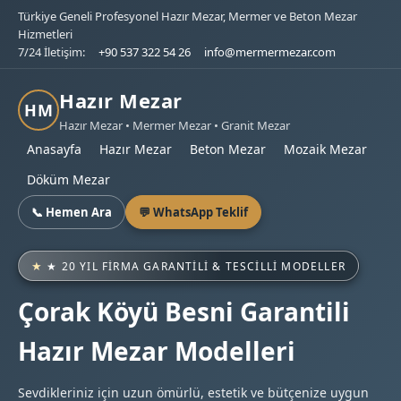
Türkiye Geneli Profesyonel Hazır Mezar, Mermer ve Beton Mezar
Hizmetleri
7/24 İletişim:
+90 537 322 54 26
info@mermermezar.com
Hazır Mezar
HM
Hazır Mezar • Mermer Mezar • Granit Mezar
Anasayfa
Hazır Mezar
Beton Mezar
Mozaik Mezar
Döküm Mezar
📞 Hemen Ara
💬 WhatsApp Teklif
★ 20 YIL FIRMA GARANTILI & TESCILLI MODELLER
Çorak Köyü Besni Garantili
Hazır Mezar Modelleri
Sevdikleriniz için uzun ömürlü, estetik ve bütçenize uygun