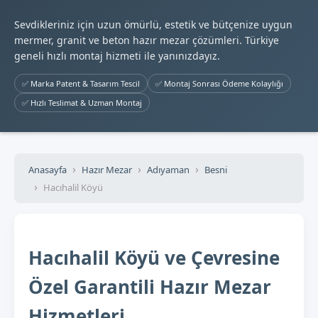
Sevdikleriniz için uzun ömürlü, estetik ve bütçenize uygun
mermer, granit ve beton hazır mezar çözümleri. Türkiye
geneli hızlı montaj hizmeti ile yanınızdayız.
✅ Marka Patent & Tasarım Tescil
✅ Montaj Sonrası Ödeme Kolaylığı
✅ Hızlı Teslimat & Uzman Montaj
Anasayfa
Hazır Mezar
Adıyaman
Besni
Hacıhalil Köyü
Hacıhalil Köyü ve Çevresine
Özel Garantili Hazır Mezar
Hizmetleri