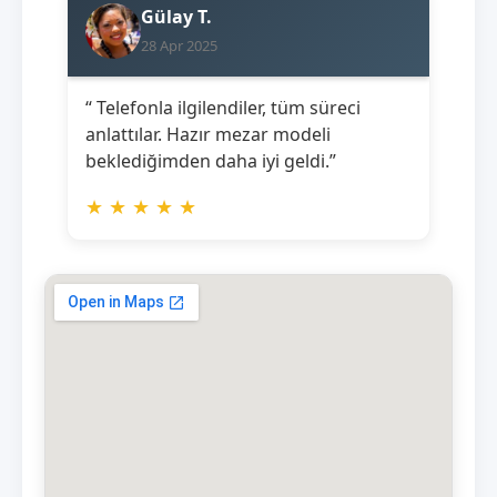
Gülay T.
28 Apr 2025
“ Telefonla ilgilendiler, tüm süreci
anlattılar. Hazır mezar modeli
beklediğimden daha iyi geldi.”
★
★
★
★
★