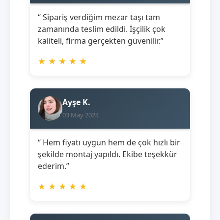
“ Sipariş verdiğim mezar taşı tam
zamanında teslim edildi. İşçilik çok
kaliteli, firma gerçekten güvenilir.”
★
★
★
★
★
Ayşe K.
03 May 2024
“ Hem fiyatı uygun hem de çok hızlı bir
şekilde montaj yapıldı. Ekibe teşekkür
ederim.”
★
★
★
★
★