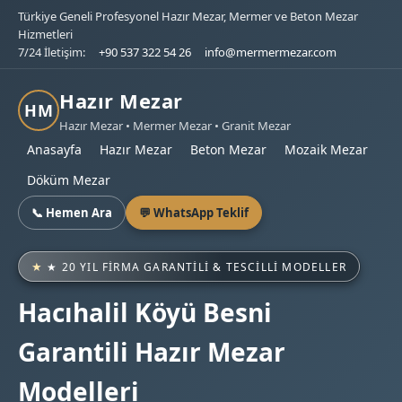
Türkiye Geneli Profesyonel Hazır Mezar, Mermer ve Beton Mezar
Hizmetleri
7/24 İletişim:
+90 537 322 54 26
info@mermermezar.com
Hazır Mezar
HM
Hazır Mezar • Mermer Mezar • Granit Mezar
Anasayfa
Hazır Mezar
Beton Mezar
Mozaik Mezar
Döküm Mezar
📞 Hemen Ara
💬 WhatsApp Teklif
★ 20 YIL FIRMA GARANTILI & TESCILLI MODELLER
Hacıhalil Köyü Besni
Garantili Hazır Mezar
Modelleri