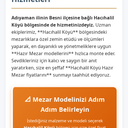
Adıyaman ilinin Besni ilçesine bağlı Hacıhalil
Köyü bölgesinde de hizmetinizdeyiz.
Uzman
ekiplerimiz, **Hacıhalil Köyü** bölgesindeki
mezarlıklara özel zemin etüdü ve ölçümleri
yaparak, en dayanıklı ve yönetmeliklere uygun
**Hazır Mezar modellerini** hızlıca monte eder.
Sevdikleriniz için kalıcı ve saygın bir anıt
yaratırken, size en şeffaf **Hacıhalil Köyü Hazır
Mezar fiyatlarını** sunmayı taahhüt ediyoruz.
📐 Mezar Modelinizi Adım
Adım Belirleyin
İstediğiniz malzeme ve modeli seçerek
Hacıhalil Köyü
bölgesi için size özel fiyat