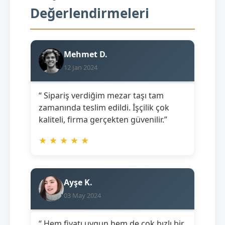
Değerlendirmeleri
Mehmet D.
12 Jan 2024
“ Sipariş verdiğim mezar taşı tam
zamanında teslim edildi. İşçilik çok
kaliteli, firma gerçekten güvenilir.”
★
★
★
★
★
Ayşe K.
03 May 2024
“ Hem fiyatı uygun hem de çok hızlı bir