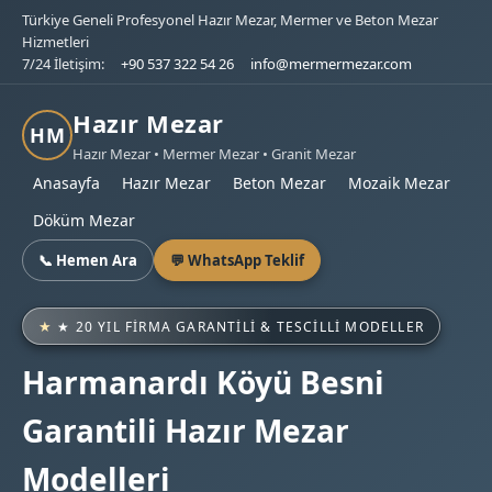
Türkiye Geneli Profesyonel Hazır Mezar, Mermer ve Beton Mezar
Hizmetleri
7/24 İletişim:
+90 537 322 54 26
info@mermermezar.com
Hazır Mezar
HM
Hazır Mezar • Mermer Mezar • Granit Mezar
Anasayfa
Hazır Mezar
Beton Mezar
Mozaik Mezar
Döküm Mezar
📞 Hemen Ara
💬 WhatsApp Teklif
★ 20 YIL FIRMA GARANTILI & TESCILLI MODELLER
Harmanardı Köyü Besni
Garantili Hazır Mezar
Modelleri