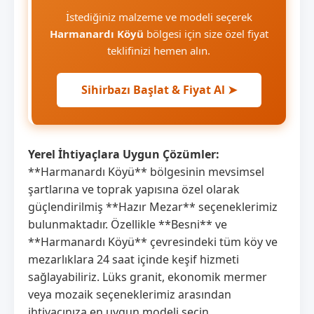
İstediğiniz malzeme ve modeli seçerek
Harmanardı Köyü
bölgesi için size özel fiyat
teklifinizi hemen alın.
Sihirbazı Başlat & Fiyat Al ➤
Yerel İhtiyaçlara Uygun Çözümler:
**Harmanardı Köyü** bölgesinin mevsimsel
şartlarına ve toprak yapısına özel olarak
güçlendirilmiş **Hazır Mezar** seçeneklerimiz
bulunmaktadır. Özellikle **Besni** ve
**Harmanardı Köyü** çevresindeki tüm köy ve
mezarlıklara 24 saat içinde keşif hizmeti
sağlayabiliriz. Lüks granit, ekonomik mermer
veya mozaik seçeneklerimiz arasından
ihtiyacınıza en uygun modeli seçin.