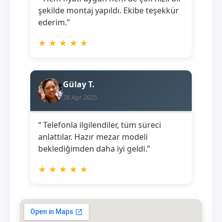
şekilde montaj yapıldı. Ekibe teşekkür
ederim.”
★
★
★
★
★
Gülay T.
28 Apr 2025
“ Telefonla ilgilendiler, tüm süreci
anlattılar. Hazır mezar modeli
beklediğimden daha iyi geldi.”
★
★
★
★
★