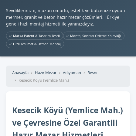
Sevdikleriniz için uzun ömürlü, estetik ve bütçenize uygun
mermer, granit ve beton hazır mezar çözümleri. Türkiye
geneli hızlı montaj hizmeti ile yanınızdayız.
✅ Marka Patent & Tasarım Tescil
✅ Montaj Sonrası Ödeme Kolaylığı
✅ Hızlı Teslimat & Uzman Montaj
Anasayfa
Hazır Mezar
Adıyaman
Besni
Kesecik Köyü (Yemlice Mah.)
Kesecik Köyü (Yemlice Mah.)
ve Çevresine Özel Garantili
Hazır Mezar Hizmetleri