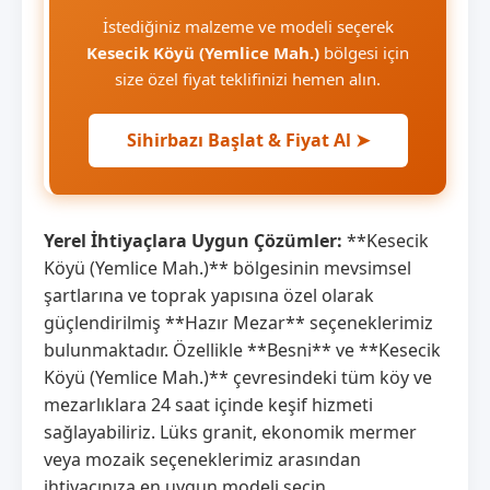
İstediğiniz malzeme ve modeli seçerek
Kesecik Köyü (Yemlice Mah.)
bölgesi için
size özel fiyat teklifinizi hemen alın.
Sihirbazı Başlat & Fiyat Al ➤
Yerel İhtiyaçlara Uygun Çözümler:
**Kesecik
Köyü (Yemlice Mah.)** bölgesinin mevsimsel
şartlarına ve toprak yapısına özel olarak
güçlendirilmiş **Hazır Mezar** seçeneklerimiz
bulunmaktadır. Özellikle **Besni** ve **Kesecik
Köyü (Yemlice Mah.)** çevresindeki tüm köy ve
mezarlıklara 24 saat içinde keşif hizmeti
sağlayabiliriz. Lüks granit, ekonomik mermer
veya mozaik seçeneklerimiz arasından
ihtiyacınıza en uygun modeli seçin.