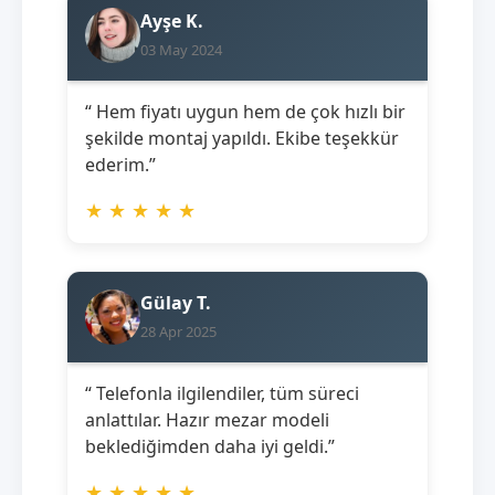
Ayşe K.
03 May 2024
“ Hem fiyatı uygun hem de çok hızlı bir
şekilde montaj yapıldı. Ekibe teşekkür
ederim.”
★
★
★
★
★
Gülay T.
28 Apr 2025
“ Telefonla ilgilendiler, tüm süreci
anlattılar. Hazır mezar modeli
beklediğimden daha iyi geldi.”
★
★
★
★
★