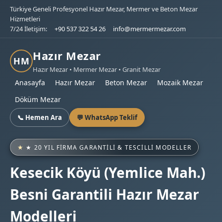
Türkiye Geneli Profesyonel Hazır Mezar, Mermer ve Beton Mezar
Hizmetleri
7/24 İletişim:
+90 537 322 54 26
info@mermermezar.com
Hazır Mezar
HM
Hazır Mezar • Mermer Mezar • Granit Mezar
Anasayfa
Hazır Mezar
Beton Mezar
Mozaik Mezar
Döküm Mezar
📞 Hemen Ara
💬 WhatsApp Teklif
★ 20 YIL FIRMA GARANTILI & TESCILLI MODELLER
Kesecik Köyü (Yemlice Mah.)
Besni Garantili Hazır Mezar
Modelleri