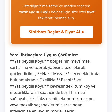
İstediğiniz malzeme ve modeli seçerek
Yazıbeydili Köyü
bölgesi için size özel fiyat
teklifinizi hemen alın.
Sihirbazı Başlat & Fiyat Al ➤
Yerel İhtiyaçlara Uygun Çözümler:
**Yazıbeydili Köyü** bölgesinin mevsimsel
şartlarına ve toprak yapısına özel olarak
güçlendirilmiş **Hazır Mezar** seçeneklerimiz
bulunmaktadır. Özellikle **Besni** ve
**Yazıbeydili Köyü** çevresindeki tüm köy ve
mezarlıklara 24 saat içinde keşif hizmeti
sağlayabiliriz. Lüks granit, ekonomik mermer
veya mozaik seçeneklerimiz arasından
ihtiyacınıza en uygun modeli seçin.