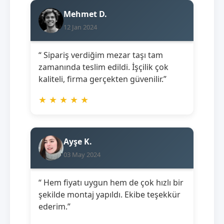
Mehmet D.
12 Jan 2024
“ Sipariş verdiğim mezar taşı tam
zamanında teslim edildi. İşçilik çok
kaliteli, firma gerçekten güvenilir.”
★
★
★
★
★
Ayşe K.
03 May 2024
“ Hem fiyatı uygun hem de çok hızlı bir
şekilde montaj yapıldı. Ekibe teşekkür
ederim.”