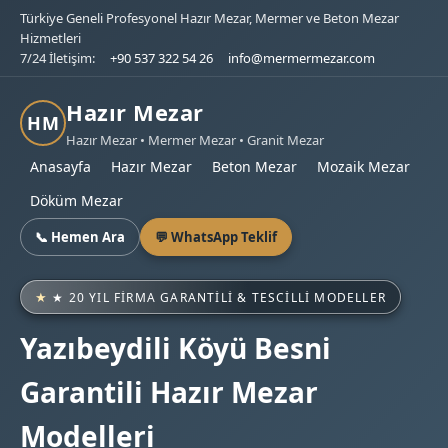
Türkiye Geneli Profesyonel Hazır Mezar, Mermer ve Beton Mezar
Hizmetleri
7/24 İletişim:
+90 537 322 54 26
info@mermermezar.com
Hazır Mezar
HM
Hazır Mezar • Mermer Mezar • Granit Mezar
Anasayfa
Hazır Mezar
Beton Mezar
Mozaik Mezar
Döküm Mezar
📞 Hemen Ara
💬 WhatsApp Teklif
★ 20 YIL FIRMA GARANTILI & TESCILLI MODELLER
Yazıbeydili Köyü Besni
Garantili Hazır Mezar
Modelleri