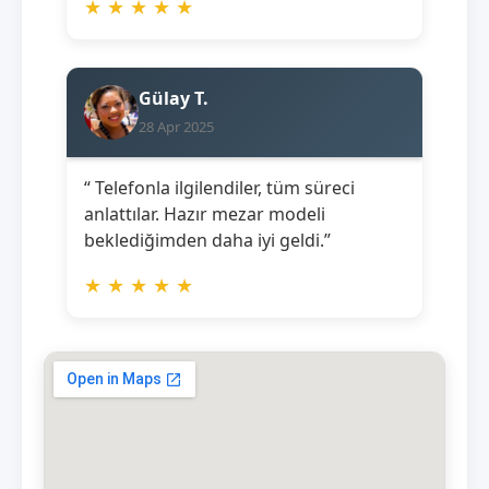
★
★
★
★
★
Gülay T.
28 Apr 2025
“ Telefonla ilgilendiler, tüm süreci
anlattılar. Hazır mezar modeli
beklediğimden daha iyi geldi.”
★
★
★
★
★