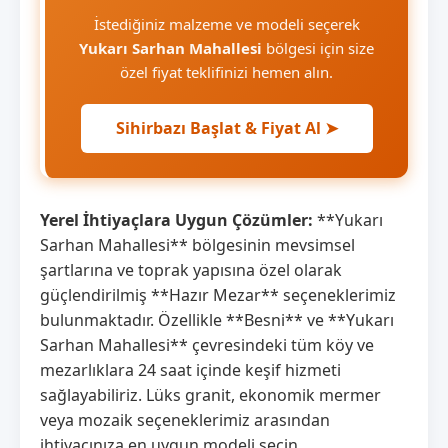
İstediğiniz malzeme ve modeli seçerek
Yukarı Sarhan Mahallesi
bölgesi için size
özel fiyat teklifinizi hemen alın.
Sihirbazı Başlat & Fiyat Al ➤
Yerel İhtiyaçlara Uygun Çözümler:
**Yukarı
Sarhan Mahallesi** bölgesinin mevsimsel
şartlarına ve toprak yapısına özel olarak
güçlendirilmiş **Hazır Mezar** seçeneklerimiz
bulunmaktadır. Özellikle **Besni** ve **Yukarı
Sarhan Mahallesi** çevresindeki tüm köy ve
mezarlıklara 24 saat içinde keşif hizmeti
sağlayabiliriz. Lüks granit, ekonomik mermer
veya mozaik seçeneklerimiz arasından
ihtiyacınıza en uygun modeli seçin.