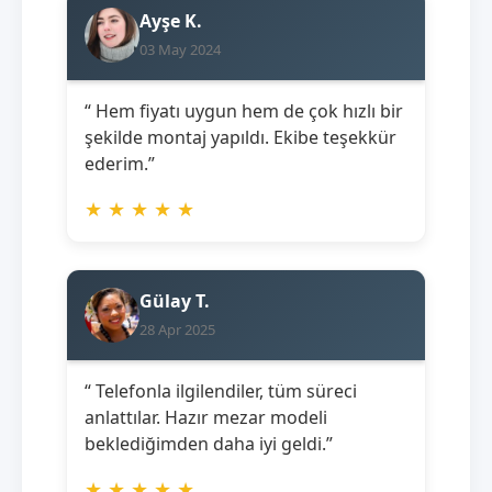
Ayşe K.
03 May 2024
“ Hem fiyatı uygun hem de çok hızlı bir
şekilde montaj yapıldı. Ekibe teşekkür
ederim.”
★
★
★
★
★
Gülay T.
28 Apr 2025
“ Telefonla ilgilendiler, tüm süreci
anlattılar. Hazır mezar modeli
beklediğimden daha iyi geldi.”
★
★
★
★
★