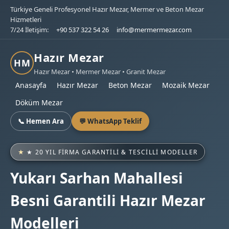
Türkiye Geneli Profesyonel Hazır Mezar, Mermer ve Beton Mezar
Hizmetleri
7/24 İletişim:
+90 537 322 54 26
info@mermermezar.com
Hazır Mezar
HM
Hazır Mezar • Mermer Mezar • Granit Mezar
Anasayfa
Hazır Mezar
Beton Mezar
Mozaik Mezar
Döküm Mezar
📞 Hemen Ara
💬 WhatsApp Teklif
★ 20 YIL FIRMA GARANTILI & TESCILLI MODELLER
Yukarı Sarhan Mahallesi
Besni Garantili Hazır Mezar
Modelleri