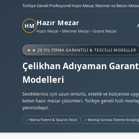
Türkiye Geneli Profesyonel Hazır Mezar, Mermer ve Beton Mezar
Hazır Mezar
HM
Hazır Mezar • Mermer Mezar • Granit Mezar
★ 20 YIL FIRMA GARANTILI & TESCILLI MODELLER
Çelikhan Adıyaman Garanti
Modelleri
Sevdikleriniz için uzun ömürlü, estetik ve bütçenize uy
beton hazır mezar çözümleri. Türkiye geneli hızlı montaj
yanınızdayız.
✅ Marka Patent & Tasarım Tescil
✅ Montaj Sonrası Ödeme Kolaylığ