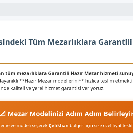
indeki Tüm Mezarlıklara Garantili
an tüm mezarlıklara Garantili Hazır Mezar hizmeti sunu
ayanıklı **Hazır Mezar modellerini** hızlıca teslim etmektir
nde kaliteli ve yerel hizmet garantisi veriyoruz.
📐 Mezar Modelinizi Adım Adım Belirleyi
lzeme ve modeli seçerek
Çelikhan
bölgesi için size özel fiyat tekli