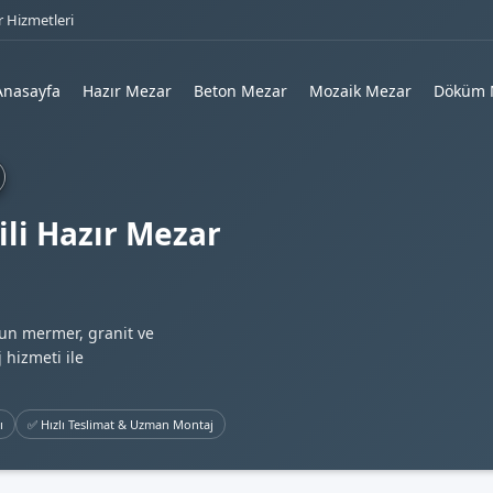
 Hizmetleri
Anasayfa
Hazır Mezar
Beton Mezar
Mozaik Mezar
Döküm 
li Hazır Mezar
gun mermer, granit ve
 hizmeti ile
ı
✅ Hızlı Teslimat & Uzman Montaj