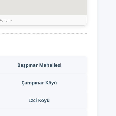
i Konum)
Başpınar Mahallesi
Çampınar Köyü
Izci Köyü