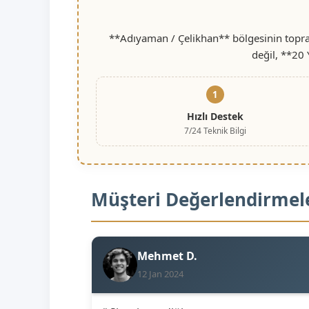
**Adıyaman / Çelikhan** bölgesinin toprak
değil, **20 
1
Hızlı Destek
7/24 Teknik Bilgi
Müşteri Değerlendirmel
Mehmet D.
12 Jan 2024