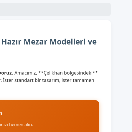
 Hazır Mezar Modelleri ve
yoruz.
Amacımız, **Çelikhan bölgesindeki**
. İster standart bir tasarım, ister tamamen
n
finizi hemen alın.