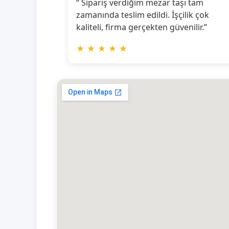
“ Sipariş verdiğim mezar taşı tam
zamanında teslim edildi. İşçilik çok
kaliteli, firma gerçekten güvenilir.”
★
★
★
★
★