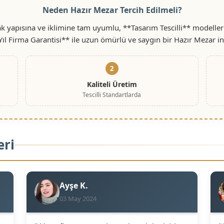
Neden Hazır Mezar Tercih Edilmeli?
 yapısına ve iklimine tam uyumlu, **Tasarım Tescilli** modeller
Yıl Firma Garantisi** ile uzun ömürlü ve saygın bir Hazır Mezar i
2
Kaliteli Üretim
Tescilli Standartlarda
eri
Ayşe K.
03 May 2024