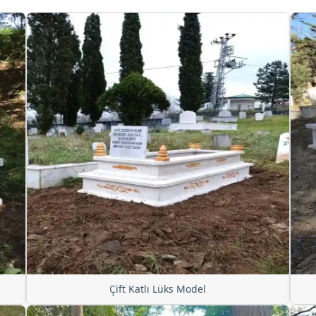
Çift Katlı Lüks Model