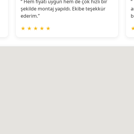
“ Hem fiyatı uygun hem de çok hızlı bir
“
şekilde montaj yapıldı. Ekibe teşekkür
a
ederim.”
b
★
★
★
★
★