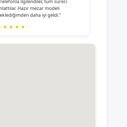
 Telefonla ilgilendiler, tüm süreci
nlattılar. Hazır mezar modeli
eklediğimden daha iyi geldi.”
★
★
★
★
★