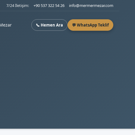
7/24 İletişim:
+90 537 322 54 26
info@mermermezar.com
Mezar
📞 Hemen Ara
💬 WhatsApp Teklif