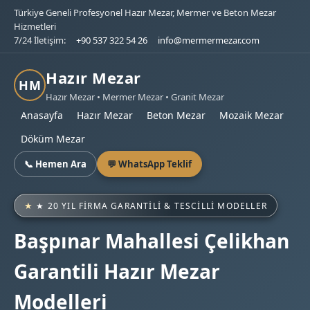
Türkiye Geneli Profesyonel Hazır Mezar, Mermer ve Beton Mezar
Hizmetleri
7/24 İletişim:
+90 537 322 54 26
info@mermermezar.com
Hazır Mezar
HM
Hazır Mezar • Mermer Mezar • Granit Mezar
Anasayfa
Hazır Mezar
Beton Mezar
Mozaik Mezar
Döküm Mezar
📞 Hemen Ara
💬 WhatsApp Teklif
★ 20 YIL FIRMA GARANTILI & TESCILLI MODELLER
Başpınar Mahallesi Çelikhan
Garantili Hazır Mezar
Modelleri