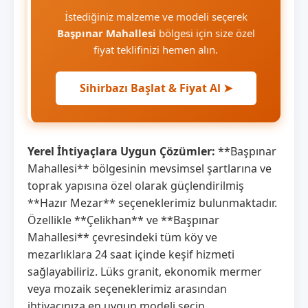
İstediğiniz malzeme ve modeli seçerek
Başpınar Mahallesi
bölgesi için size özel
fiyat teklifinizi hemen alın.
Sihirbazı Başlat & Fiyat Al ➤
Yerel İhtiyaçlara Uygun Çözümler:
**Başpınar
Mahallesi** bölgesinin mevsimsel şartlarına ve
toprak yapısına özel olarak güçlendirilmiş
**Hazır Mezar** seçeneklerimiz bulunmaktadır.
Özellikle **Çelikhan** ve **Başpınar
Mahallesi** çevresindeki tüm köy ve
mezarlıklara 24 saat içinde keşif hizmeti
sağlayabiliriz. Lüks granit, ekonomik mermer
veya mozaik seçeneklerimiz arasından
ihtiyacınıza en uygun modeli seçin.