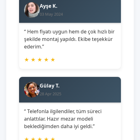
Ayşe K.
03 May 2024
“ Hem fiyatı uygun hem de çok hızlı bir
şekilde montaj yapıldı. Ekibe teşekkür
ederim.”
★
★
★
★
★
Gülay T.
28 Apr 2025
“ Telefonla ilgilendiler, tüm süreci
anlattılar. Hazır mezar modeli
beklediğimden daha iyi geldi.”
★
★
★
★
★