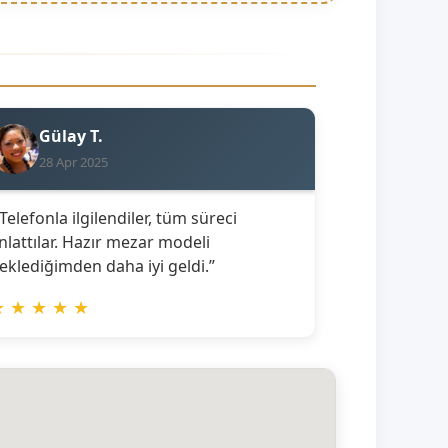
Gülay T.
28 Apr 2025
 Telefonla ilgilendiler, tüm süreci
nlattılar. Hazır mezar modeli
eklediğimden daha iyi geldi.”
★
★
★
★
★