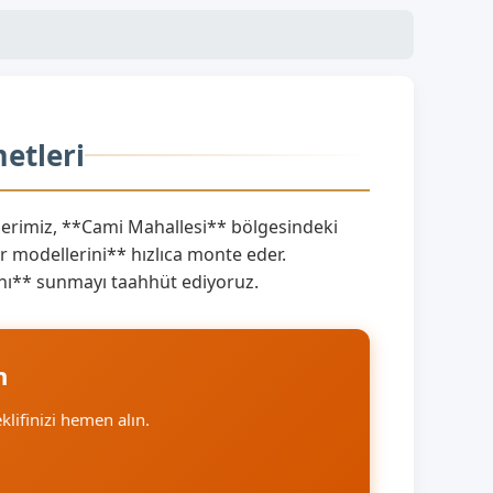
etleri
rimiz, **Cami Mahallesi** bölgesindeki
 modellerini** hızlıca monte eder.
arını** sunmayı taahhüt ediyoruz.
n
eklifinizi hemen alın.