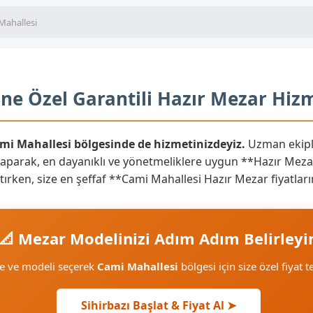
Mahallesi
ne Özel Garantili Hazır Mezar Hizm
ami Mahallesi bölgesinde de hizmetinizdeyiz.
Uzman ekiple
yaparak, en dayanıklı ve yönetmeliklere uygun **Hazır Mezar
aratırken, size en şeffaf **Cami Mahallesi Hazır Mezar fiyatl
📐 Mezar Modelinizi Adım Adım Belirleyi
me ve modeli seçerek
Cami Mahallesi
bölgesi için size özel fiyat t
Sihirbazı Başlat & Fiyat Al ➤