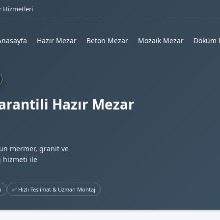
 Hizmetleri
Anasayfa
Hazır Mezar
Beton Mezar
Mozaik Mezar
Döküm 
rantili Hazır Mezar
gun mermer, granit ve
 hizmeti ile
ı
✅ Hızlı Teslimat & Uzman Montaj