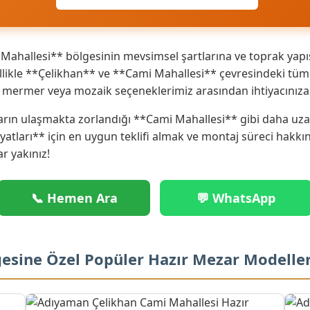
ahallesi** bölgesinin mevsimsel şartlarına ve toprak yapıs
ikle **Çelikhan** ve **Cami Mahallesi** çevresindeki tüm k
ik mermer veya mozaik seçeneklerimiz arasından ihtiyacınız
arın ulaşmakta zorlandığı **Cami Mahallesi** gibi daha uzak
iyatları** için en uygun teklifi almak ve montaj süreci hakk
ar yakınız!
📞 Hemen Ara
💬 WhatsApp
gesine Özel Popüler Hazır Mezar Modelle