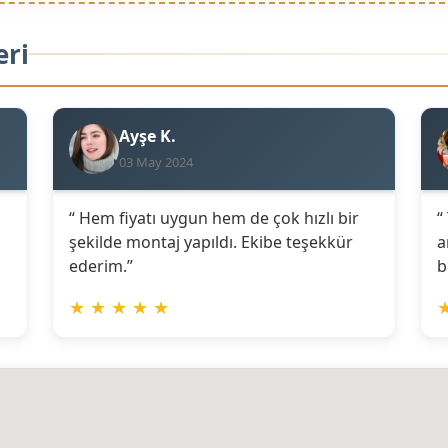
eri
Ayşe K.
03 May 2024
“ Hem fiyatı uygun hem de çok hızlı bir
“
şekilde montaj yapıldı. Ekibe teşekkür
a
ederim.”
b
★
★
★
★
★