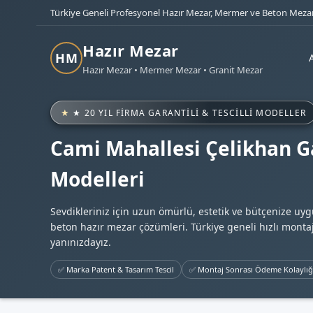
Türkiye Geneli Profesyonel Hazır Mezar, Mermer ve Beton Mezar
Hazır Mezar
HM
Hazır Mezar • Mermer Mezar • Granit Mezar
★ 20 YIL FIRMA GARANTILI & TESCILLI MODELLER
Cami Mahallesi Çelikhan Ga
Modelleri
Sevdikleriniz için uzun ömürlü, estetik ve bütçenize uy
beton hazır mezar çözümleri. Türkiye geneli hızlı montaj
yanınızdayız.
✅ Marka Patent & Tasarım Tescil
✅ Montaj Sonrası Ödeme Kolaylığ