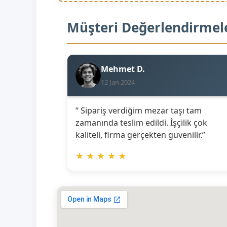
Müşteri Değerlendirmel
Mehmet D.
12 Jan 2024
“ Sipariş verdiğim mezar taşı tam
zamanında teslim edildi. İşçilik çok
kaliteli, firma gerçekten güvenilir.”
★
★
★
★
★