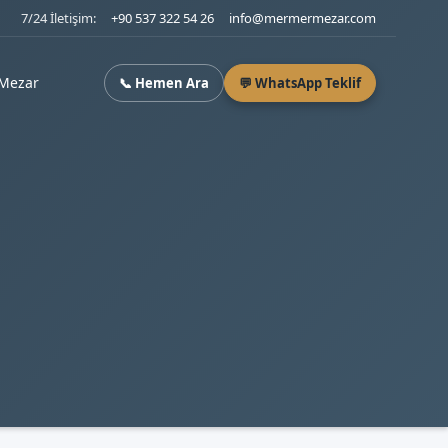
7/24 İletişim:
+90 537 322 54 26
info@mermermezar.com
Mezar
📞 Hemen Ara
💬 WhatsApp Teklif