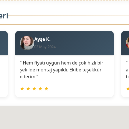
eri
Ayşe K.
03 May 2024
“ Hem fiyatı uygun hem de çok hızlı bir
“
şekilde montaj yapıldı. Ekibe teşekkür
a
ederim.”
b
★
★
★
★
★