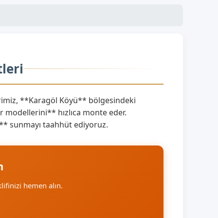
leri
imiz, **Karagöl Köyü** bölgesindeki
 modellerini** hızlıca monte eder.
ını** sunmayı taahhüt ediyoruz.
n
klifinizi hemen alın.