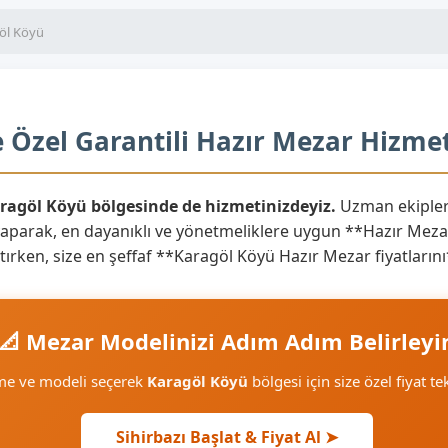
öl Köyü
 Özel Garantili Hazır Mezar Hizmet
aragöl Köyü bölgesinde de hizmetinizdeyiz.
Uzman ekipler
yaparak, en dayanıklı ve yönetmeliklere uygun **Hazır Mezar
aratırken, size en şeffaf **Karagöl Köyü Hazır Mezar fiyatlar
📐 Mezar Modelinizi Adım Adım Belirleyi
eme ve modeli seçerek
Karagöl Köyü
bölgesi için size özel fiyat te
Sihirbazı Başlat & Fiyat Al ➤