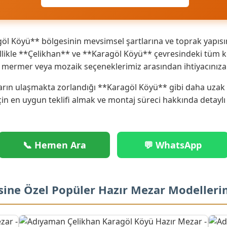
l Köyü** bölgesinin mevsimsel şartlarına ve toprak yapısın
ikle **Çelikhan** ve **Karagöl Köyü** çevresindeki tüm köy
ik mermer veya mozaik seçeneklerimiz arasından ihtiyacınız
rın ulaşmakta zorlandığı **Karagöl Köyü** gibi daha uzak no
çin en uygun teklifi almak ve montaj süreci hakkında detaylı
📞 Hemen Ara
💬 WhatsApp
sine Özel Popüler Hazır Mezar Modelleri