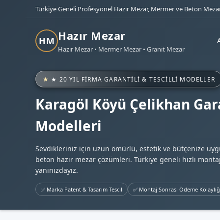
Türkiye Geneli Profesyonel Hazır Mezar, Mermer ve Beton Mezar
Hazır Mezar
HM
Hazır Mezar • Mermer Mezar • Granit Mezar
★ 20 YIL FIRMA GARANTILI & TESCILLI MODELLER
Karagöl Köyü Çelikhan Gara
Modelleri
Sevdikleriniz için uzun ömürlü, estetik ve bütçenize uy
beton hazır mezar çözümleri. Türkiye geneli hızlı montaj
yanınızdayız.
✅ Marka Patent & Tasarım Tescil
✅ Montaj Sonrası Ödeme Kolaylığ