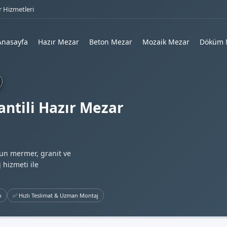
 Hizmetleri
Anasayfa
Hazır Mezar
Beton Mezar
Mozaik Mezar
Döküm 
ntili Hazır Mezar
gun mermer, granit ve
 hizmeti ile
ı
✅ Hızlı Teslimat & Uzman Montaj