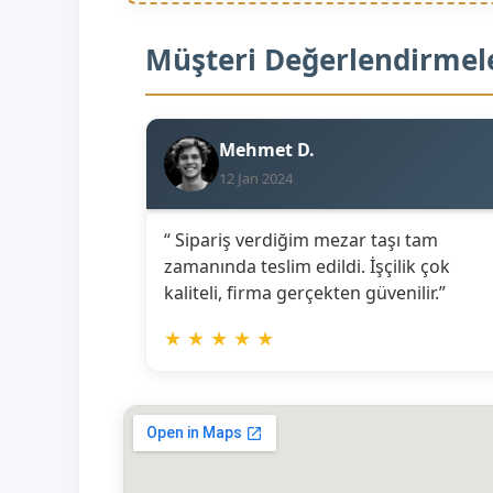
Müşteri Değerlendirmel
Mehmet D.
12 Jan 2024
“ Sipariş verdiğim mezar taşı tam
zamanında teslim edildi. İşçilik çok
kaliteli, firma gerçekten güvenilir.”
★
★
★
★
★