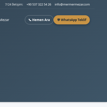
7/24 İletişim:
+90 537 322 54 26
info@mermermezar.com
Mezar
📞 Hemen Ara
💬 WhatsApp Teklif