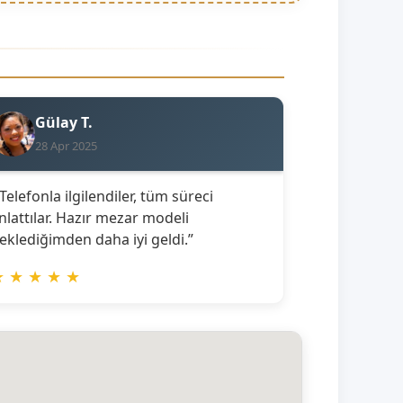
Gülay T.
28 Apr 2025
 Telefonla ilgilendiler, tüm süreci
nlattılar. Hazır mezar modeli
eklediğimden daha iyi geldi.”
★
★
★
★
★