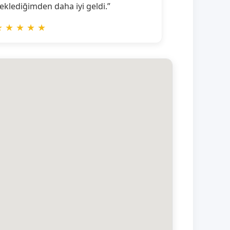
eklediğimden daha iyi geldi.”
★
★
★
★
★