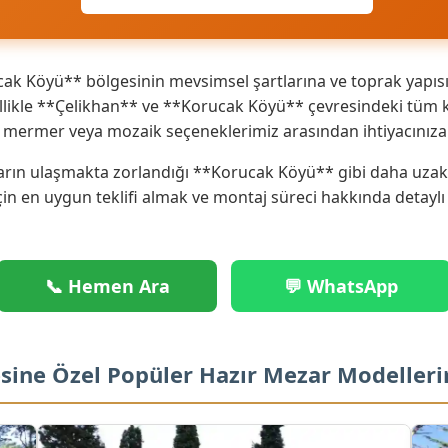
k Köyü** bölgesinin mevsimsel şartlarına ve toprak yapısı
ikle **Çelikhan** ve **Korucak Köyü** çevresindeki tüm köy
ik mermer veya mozaik seçeneklerimiz arasından ihtiyacınız
rın ulaşmakta zorlandığı **Korucak Köyü** gibi daha uzak no
çin en uygun teklifi almak ve montaj süreci hakkında detaylı
📞 Hemen Ara
💬 WhatsApp
sine Özel Popüler Hazır Mezar Modeller