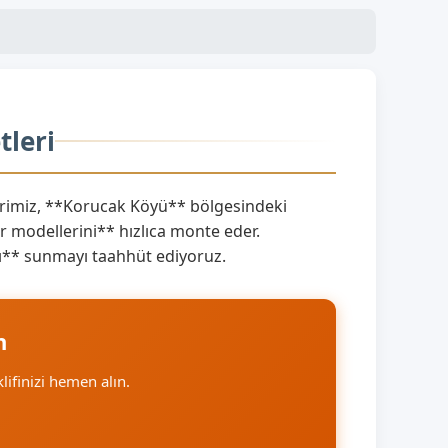
tleri
imiz, **Korucak Köyü** bölgesindeki
 modellerini** hızlıca monte eder.
ını** sunmayı taahhüt ediyoruz.
n
klifinizi hemen alın.