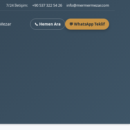
7/24 İletişim:
+90 537 322 54 26
info@mermermezar.com
Mezar
📞 Hemen Ara
💬 WhatsApp Teklif