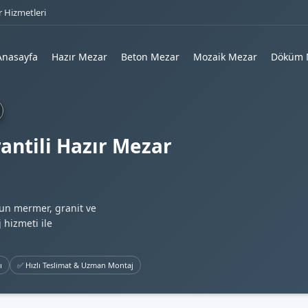
 Hizmetleri
Anasayfa
Hazır Mezar
Beton Mezar
Mozaik Mezar
Döküm 
antili Hazır Mezar
gun mermer, granit ve
 hizmeti ile
ı
✅ Hızlı Teslimat & Uzman Montaj