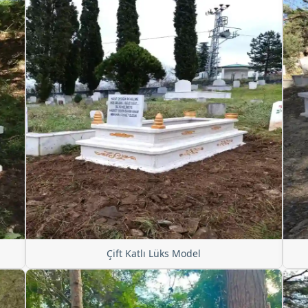
Çift Katlı Lüks Model