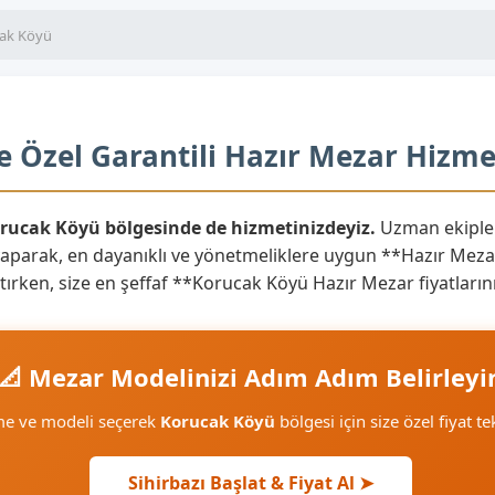
ak Köyü
 Özel Garantili Hazır Mezar Hizme
orucak Köyü bölgesinde de hizmetinizdeyiz.
Uzman ekipler
yaparak, en dayanıklı ve yönetmeliklere uygun **Hazır Mezar
yaratırken, size en şeffaf **Korucak Köyü Hazır Mezar fiyatlar
📐 Mezar Modelinizi Adım Adım Belirleyi
me ve modeli seçerek
Korucak Köyü
bölgesi için size özel fiyat te
Sihirbazı Başlat & Fiyat Al ➤