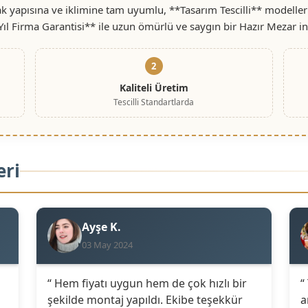
 yapısına ve iklimine tam uyumlu, **Tasarım Tescilli** modeller
Yıl Firma Garantisi** ile uzun ömürlü ve saygın bir Hazır Mezar i
2
Kaliteli Üretim
Tescilli Standartlarda
eri
Ayşe K.
03 May 2024
“ Hem fiyatı uygun hem de çok hızlı bir
“
şekilde montaj yapıldı. Ekibe teşekkür
a