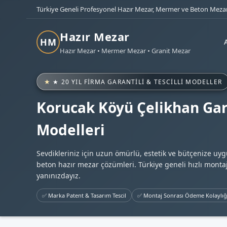
Türkiye Geneli Profesyonel Hazır Mezar, Mermer ve Beton Mezar
Hazır Mezar
HM
Hazır Mezar • Mermer Mezar • Granit Mezar
★ 20 YIL FIRMA GARANTILI & TESCILLI MODELLER
Korucak Köyü Çelikhan Gar
Modelleri
Sevdikleriniz için uzun ömürlü, estetik ve bütçenize uy
beton hazır mezar çözümleri. Türkiye geneli hızlı montaj
yanınızdayız.
✅ Marka Patent & Tasarım Tescil
✅ Montaj Sonrası Ödeme Kolaylığ