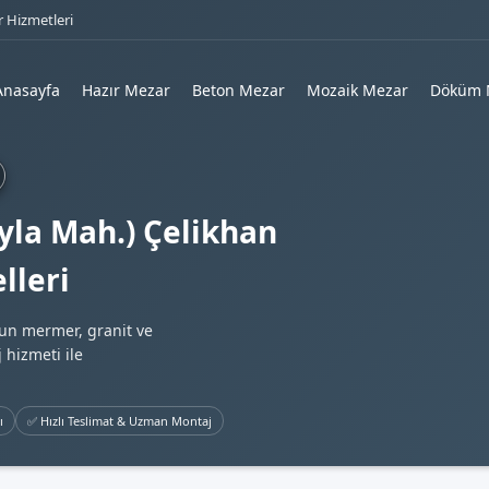
 Hizmetleri
Anasayfa
Hazır Mezar
Beton Mezar
Mozaik Mezar
Döküm 
yla Mah.) Çelikhan
lleri
gun mermer, granit ve
 hizmeti ile
ı
✅ Hızlı Teslimat & Uzman Montaj