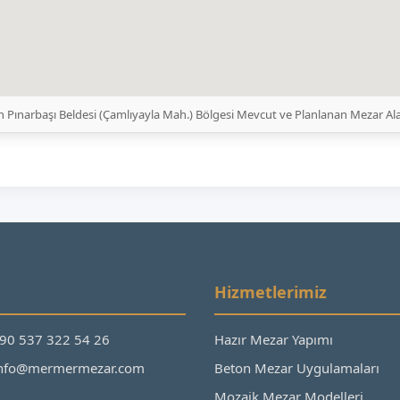
 Pınarbaşı Beldesi (Çamlıyayla Mah.) Bölgesi Mevcut ve Planlanan Mezar Ala
Hizmetlerimiz
+90 537 322 54 26
Hazır Mezar Yapımı
 info@mermermezar.com
Beton Mezar Uygulamaları
Mozaik Mezar Modelleri