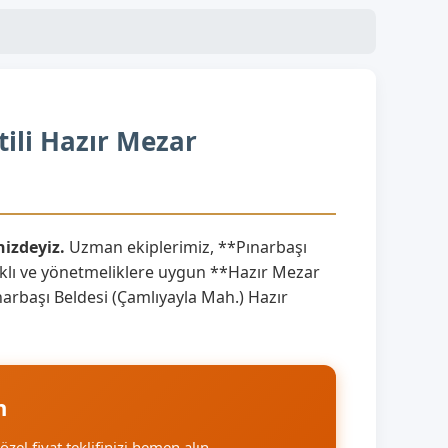
tili Hazır Mezar
nizdeyiz.
Uzman ekiplerimiz, **Pınarbaşı
ıklı ve yönetmeliklere uygun **Hazır Mezar
Pınarbaşı Beldesi (Çamlıyayla Mah.) Hazır
n
özel fiyat teklifinizi hemen alın.