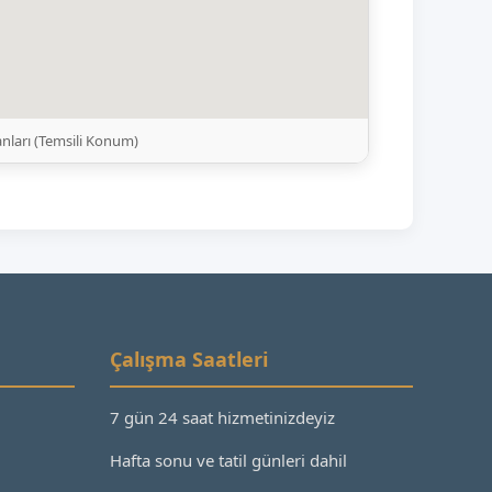
nları (Temsili Konum)
Çalışma Saatleri
7 gün 24 saat hizmetinizdeyiz
Hafta sonu ve tatil günleri dahil