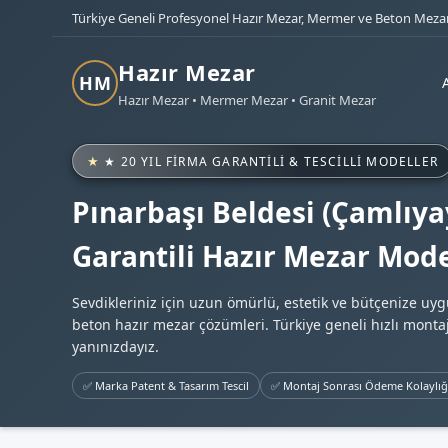
Türkiye Geneli Profesyonel Hazır Mezar, Mermer ve Beton Mezar
Hazır Mezar
HM
Hazır Mezar • Mermer Mezar • Granit Mezar
★ 20 YIL FIRMA GARANTILI & TESCILLI MODELLER
Pınarbaşı Beldesi (Çamlıya
Garantili Hazır Mezar Mode
Sevdikleriniz için uzun ömürlü, estetik ve bütçenize uy
beton hazır mezar çözümleri. Türkiye geneli hızlı montaj
yanınızdayız.
✅ Marka Patent & Tasarım Tescil
✅ Montaj Sonrası Ödeme Kolaylığ