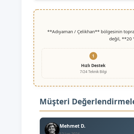
**Adıyaman / Çelikhan** bölgesinin toprak
değil, **20 
1
Hızlı Destek
7/24 Teknik Bilgi
Müşteri Değerlendirmel
Mehmet D.
12 Jan 2024