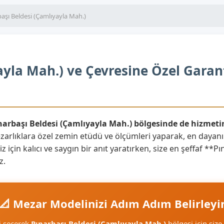
aşı Beldesi (Çamlıyayla Mah.)
ayla Mah.) ve Çevresine Özel Garan
ınarbaşı Beldesi (Çamlıyayla Mah.) bölgesinde de hizmeti
zarlıklara özel zemin etüdü ve ölçümleri yaparak, en dayan
z için kalıcı ve saygın bir anıt yaratırken, size en şeffaf **
z.
📐 Mezar Modelinizi Adım Adım Belirleyi
i seçerek
Pınarbaşı Beldesi (Çamlıyayla Mah.)
bölgesi için size 