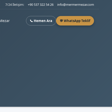
7/24 İletişim:
+90 537 322 54 26
info@mermermezar.com
Mezar
📞 Hemen Ara
💬 WhatsApp Teklif