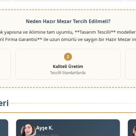
Neden Hazır Mezar Tercih Edilmeli?
 yapısına ve iklimine tam uyumlu, **Tasarım Tescilli** modeller
Yıl Firma Garantisi** ile uzun ömürlü ve saygın bir Hazır Mezar i
2
Kaliteli Üretim
Tescilli Standartlarda
eri
Ayşe K.
03 May 2024