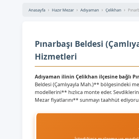
Anasayfa
Hazır Mezar
Adıyaman
Çelikhan
Pınarb
Pınarbaşı Beldesi (Çamlıy
Hizmetleri
Adıyaman ilinin Çelikhan ilçesine bağlı P
Beldesi (Çamlıyayla Mah.)** bölgesindeki me
modellerini** hızlıca monte eder. Sevdiklerini
Mezar fiyatlarını** sunmayı taahhüt ediyoru
İstediğiniz malzeme ve model