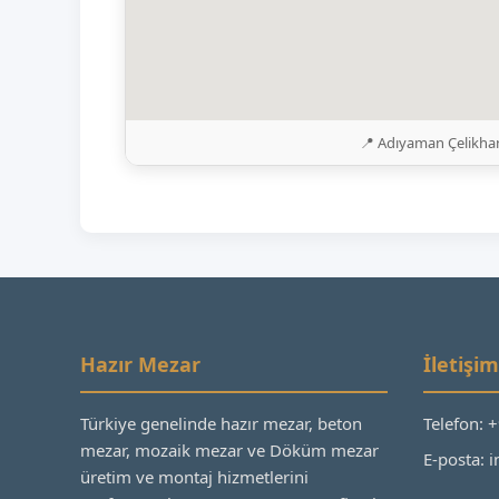
📍 Adıyaman Çelikhan
Hazır Mezar
İletişim
Türkiye genelinde hazır mezar, beton
Telefon: 
mezar, mozaik mezar ve Döküm mezar
E-posta:
üretim ve montaj hizmetlerini