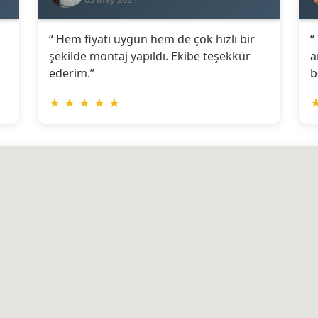
“ Hem fiyatı uygun hem de çok hızlı bir
“
şekilde montaj yapıldı. Ekibe teşekkür
a
ederim.”
b
★
★
★
★
★