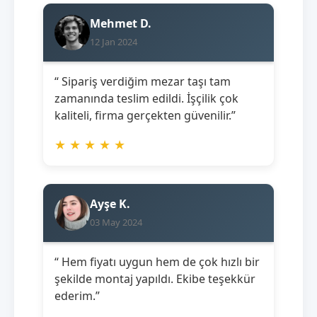
Mehmet D.
12 Jan 2024
“ Sipariş verdiğim mezar taşı tam
zamanında teslim edildi. İşçilik çok
kaliteli, firma gerçekten güvenilir.”
★
★
★
★
★
Ayşe K.
03 May 2024
“ Hem fiyatı uygun hem de çok hızlı bir
şekilde montaj yapıldı. Ekibe teşekkür
ederim.”