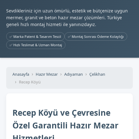
Sevdikleriniz için uzun ömürlü, estetik ve bütçenize uygun
mermer, granit ve beton hazır mezar çözümleri. Türkiye
geneli hızlı montaj hizmeti ile yanınızdayız.
✅ Marka Patent & Tasarım Tescil
✅ Montaj Sonrası Ödeme Kolaylığı
✅ Hızlı Teslimat & Uzman Montaj
Anasayfa
Hazır Mezar
Adıyaman
Çelikhan
Recep Köyü
Recep Köyü ve Çevresine
Özel Garantili Hazır Mezar
Hizmetleri