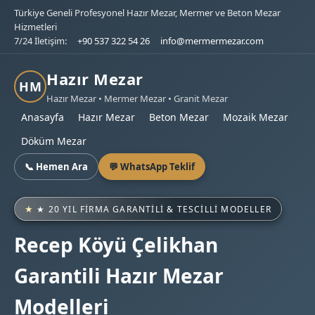
Türkiye Geneli Profesyonel Hazır Mezar, Mermer ve Beton Mezar
Hizmetleri
7/24 İletişim:
+90 537 322 54 26
info@mermermezar.com
Hazır Mezar
HM
Hazır Mezar • Mermer Mezar • Granit Mezar
Anasayfa
Hazır Mezar
Beton Mezar
Mozaik Mezar
Döküm Mezar
📞 Hemen Ara
💬 WhatsApp Teklif
★ 20 YIL FIRMA GARANTILI & TESCILLI MODELLER
Recep Köyü Çelikhan
Garantili Hazır Mezar
Modelleri