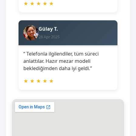
★
★
★
★
★
Gülay T.
28 Apr 2025
“ Telefonla ilgilendiler, tüm süreci
anlattılar. Hazır mezar modeli
beklediğimden daha iyi geldi.”
★
★
★
★
★