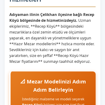
Adıyaman ilinin Çelikhan ilçesine bağlı Recep
Köyü bölgesinde de hizmetinizdeyiz.
Uzman
ekiplerimiz, **Recep Köyü** bölgesindeki
mezarlıklara özel zemin etüdü ve ölçümleri
yaparak, en dayanıklı ve yönetmeliklere uygun
**Hazır Mezar modellerini** hızlıca monte eder.
Sevdikleriniz için kalıcı ve saygın bir anıt
yaratırken, size en şeffaf **Recep Köyü Hazır
Mezar fiyatlarını** sunmayı taahhüt ediyoruz.
📐 Mezar Modelinizi Adım
Adım Belirleyin
İstediğiniz malzeme ve modeli seçerek
Recep Köyü
bölgesi için size özel fiyat