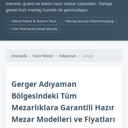
mermer, granit ve beton hazır mezar çözümleri. Türkiye
geneli hızlı montaj hizmeti ile yanınızdayız.
✅ Marka Patent & Tasarım Tescil
✅ Montaj Sonrası Ödeme Kolaylığı
✅ Hızlı Teslimat & Uzman Montaj
Anasayfa
Hazır Mezar
Adıyaman
Gerger
Gerger Adıyaman
Bölgesindeki Tüm
Mezarlıklara Garantili Hazır
Mezar Modelleri ve Fiyatları