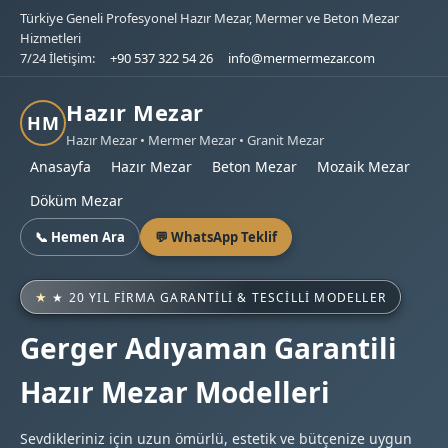
Türkiye Geneli Profesyonel Hazır Mezar, Mermer ve Beton Mezar
Hizmetleri
7/24 İletişim:
+90 537 322 54 26
info@mermermezar.com
Hazır Mezar
HM
Hazır Mezar • Mermer Mezar • Granit Mezar
Anasayfa
Hazır Mezar
Beton Mezar
Mozaik Mezar
Döküm Mezar
📞 Hemen Ara
💬 WhatsApp Teklif
★ 20 YIL FIRMA GARANTILI & TESCILLI MODELLER
Gerger Adıyaman Garantili
Hazır Mezar Modelleri
Sevdikleriniz için uzun ömürlü, estetik ve bütçenize uygun