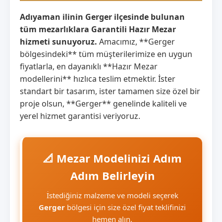
Adıyaman ilinin Gerger ilçesinde bulunan
tüm mezarlıklara Garantili Hazır Mezar
hizmeti sunuyoruz.
Amacımız, **Gerger
bölgesindeki** tüm müşterilerimize en uygun
fiyatlarla, en dayanıklı **Hazır Mezar
modellerini** hızlıca teslim etmektir. İster
standart bir tasarım, ister tamamen size özel bir
proje olsun, **Gerger** genelinde kaliteli ve
yerel hizmet garantisi veriyoruz.
📐 Mezar Modelinizi Adım
Adım Belirleyin
İstediğiniz malzeme ve modeli seçerek
Gerger
bölgesi için size özel fiyat teklifinizi
hemen alın.