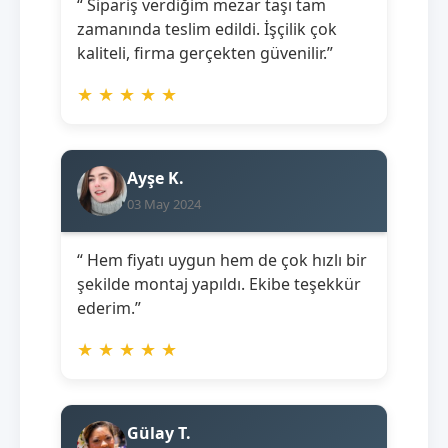
“ Sipariş verdiğim mezar taşı tam
zamanında teslim edildi. İşçilik çok
kaliteli, firma gerçekten güvenilir.”
★
★
★
★
★
Ayşe K.
03 May 2024
“ Hem fiyatı uygun hem de çok hızlı bir
şekilde montaj yapıldı. Ekibe teşekkür
ederim.”
★
★
★
★
★
Gülay T.