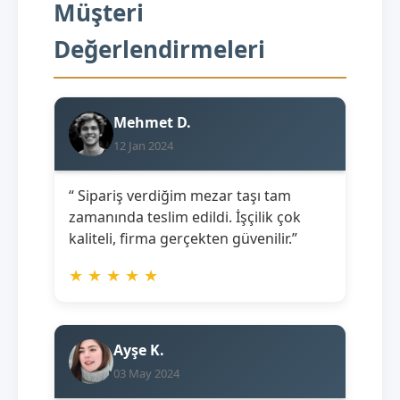
Müşteri
Değerlendirmeleri
Mehmet D.
12 Jan 2024
“ Sipariş verdiğim mezar taşı tam
zamanında teslim edildi. İşçilik çok
kaliteli, firma gerçekten güvenilir.”
★
★
★
★
★
Ayşe K.
03 May 2024