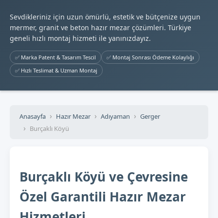
Sevdikleriniz için uzun ömürlü, estetik ve bütçenize uygun
mermer, granit ve beton hazır mezar çözümleri. Türkiye
geneli hızlı montaj hizmeti ile yanınızdayız.
✅ Marka Patent & Tasarım Tescil
✅ Montaj Sonrası Ödeme Kolaylığı
✅ Hızlı Teslimat & Uzman Montaj
Anasayfa
Hazır Mezar
Adıyaman
Gerger
Burçaklı Köyü
Burçaklı Köyü ve Çevresine
Özel Garantili Hazır Mezar
Hizmetleri