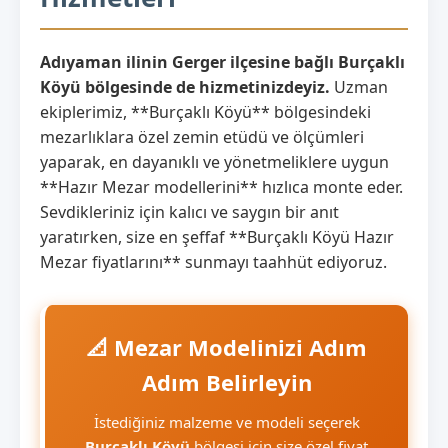
Adıyaman ilinin Gerger ilçesine bağlı Burçaklı
Köyü bölgesinde de hizmetinizdeyiz.
Uzman
ekiplerimiz, **Burçaklı Köyü** bölgesindeki
mezarlıklara özel zemin etüdü ve ölçümleri
yaparak, en dayanıklı ve yönetmeliklere uygun
**Hazır Mezar modellerini** hızlıca monte eder.
Sevdikleriniz için kalıcı ve saygın bir anıt
yaratırken, size en şeffaf **Burçaklı Köyü Hazır
Mezar fiyatlarını** sunmayı taahhüt ediyoruz.
📐 Mezar Modelinizi Adım
Adım Belirleyin
İstediğiniz malzeme ve modeli seçerek
Burçaklı Köyü
bölgesi için size özel fiyat