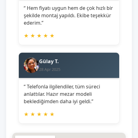
“ Hem fiyatı uygun hem de çok hızlı bir
şekilde montaj yapıldı. Ekibe teşekkür
ederim.”
★
★
★
★
★
Gülay T.
28 Apr 2025
“ Telefonla ilgilendiler, tüm süreci
anlattılar. Hazır mezar modeli
beklediğimden daha iyi geldi.”
★
★
★
★
★