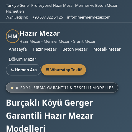
Türkiye Geneli Profesyonel Hazır Mezar, Mermer ve Beton Mezar
Hizmetleri
7/24 İletişim:
+90 537 322 54 26
info@mermermezar.com
Hazır Mezar
HM
Hazır Mezar • Mermer Mezar • Granit Mezar
Anasayfa
Hazır Mezar
Beton Mezar
Mozaik Mezar
Döküm Mezar
📞 Hemen Ara
💬 WhatsApp Teklif
★ 20 YIL FIRMA GARANTILI & TESCILLI MODELLER
Burçaklı Köyü Gerger
Garantili Hazır Mezar
Modelleri