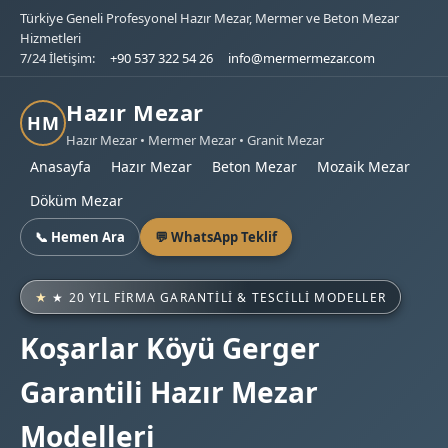
Türkiye Geneli Profesyonel Hazır Mezar, Mermer ve Beton Mezar
Hizmetleri
7/24 İletişim:
+90 537 322 54 26
info@mermermezar.com
Hazır Mezar
HM
Hazır Mezar • Mermer Mezar • Granit Mezar
Anasayfa
Hazır Mezar
Beton Mezar
Mozaik Mezar
Döküm Mezar
📞 Hemen Ara
💬 WhatsApp Teklif
★ 20 YIL FIRMA GARANTILI & TESCILLI MODELLER
Koşarlar Köyü Gerger
Garantili Hazır Mezar
Modelleri