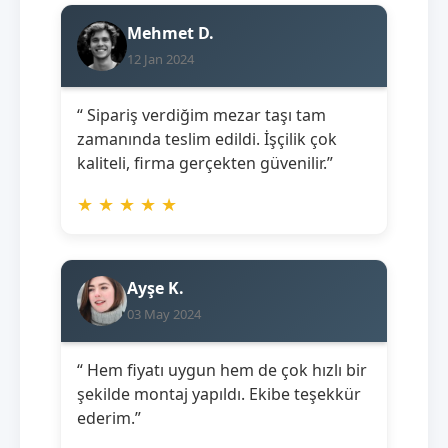
Mehmet D.
12 Jan 2024
“ Sipariş verdiğim mezar taşı tam
zamanında teslim edildi. İşçilik çok
kaliteli, firma gerçekten güvenilir.”
★
★
★
★
★
Ayşe K.
03 May 2024
“ Hem fiyatı uygun hem de çok hızlı bir
şekilde montaj yapıldı. Ekibe teşekkür
ederim.”