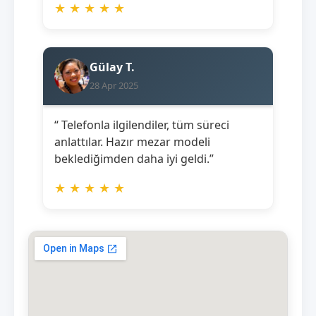
★
★
★
★
★
Gülay T.
28 Apr 2025
“ Telefonla ilgilendiler, tüm süreci
anlattılar. Hazır mezar modeli
beklediğimden daha iyi geldi.”
★
★
★
★
★