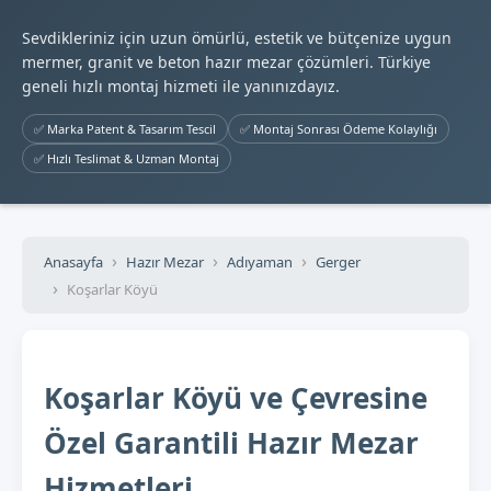
Sevdikleriniz için uzun ömürlü, estetik ve bütçenize uygun
mermer, granit ve beton hazır mezar çözümleri. Türkiye
geneli hızlı montaj hizmeti ile yanınızdayız.
✅ Marka Patent & Tasarım Tescil
✅ Montaj Sonrası Ödeme Kolaylığı
✅ Hızlı Teslimat & Uzman Montaj
Anasayfa
Hazır Mezar
Adıyaman
Gerger
Koşarlar Köyü
Koşarlar Köyü ve Çevresine
Özel Garantili Hazır Mezar
Hizmetleri