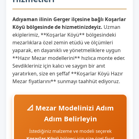
Adıyaman ilinin Gerger ilçesine bağlı Koşarlar
Köyü bölgesinde de hizmetinizdeyiz.
Uzman
ekiplerimiz, **Koşarlar Köyü** bölgesindeki
mezarlıklara özel zemin etüdü ve ölçümleri
yaparak, en dayanıklı ve yönetmeliklere uygun
**Hazır Mezar modellerini** hızlıca monte eder.
Sevdikleriniz için kalıcı ve saygın bir anıt
yaratırken, size en şeffaf **Koşarlar Köyü Hazır
Mezar fiyatlarını** sunmayı taahhüt ediyoruz.
📐 Mezar Modelinizi Adım
Adım Belirleyin
İstediğiniz malzeme ve modeli seçerek
Koşarlar Köyü
bölgesi için size özel fiyat