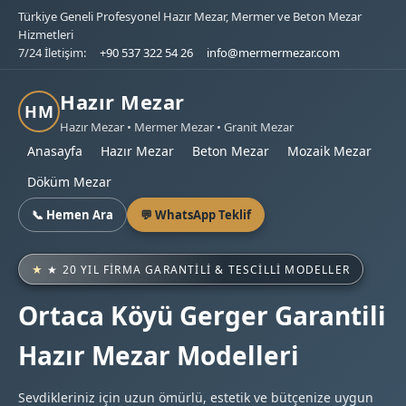
Türkiye Geneli Profesyonel Hazır Mezar, Mermer ve Beton Mezar
Hizmetleri
7/24 İletişim:
+90 537 322 54 26
info@mermermezar.com
Hazır Mezar
HM
Hazır Mezar • Mermer Mezar • Granit Mezar
Anasayfa
Hazır Mezar
Beton Mezar
Mozaik Mezar
Döküm Mezar
📞 Hemen Ara
💬 WhatsApp Teklif
★ 20 YIL FIRMA GARANTILI & TESCILLI MODELLER
Ortaca Köyü Gerger Garantili
Hazır Mezar Modelleri
Sevdikleriniz için uzun ömürlü, estetik ve bütçenize uygun