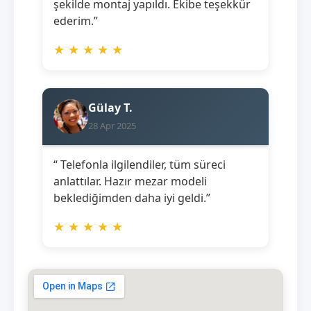
şekilde montaj yapıldı. Ekibe teşekkür
ederim.”
★
★
★
★
★
Gülay T.
28 Apr 2025
“ Telefonla ilgilendiler, tüm süreci
anlattılar. Hazır mezar modeli
beklediğimden daha iyi geldi.”
★
★
★
★
★