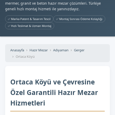
mermer, granit ve beton hazır mezar çözümleri. Türkiye
geneli hızlı montaj hizmeti ile yanınızdayız.
✅ Marka Patent & Tasarım Tescil
✅ Montaj Sonrası Ödeme Kolaylığı
✅ Hızlı Teslimat & Uzman Montaj
Anasayfa
Hazır Mezar
Adıyaman
Gerger
Ortaca Köyü
Ortaca Köyü ve Çevresine
Özel Garantili Hazır Mezar
Hizmetleri