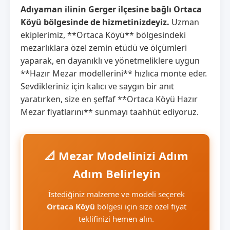
Adıyaman ilinin Gerger ilçesine bağlı Ortaca
Köyü bölgesinde de hizmetinizdeyiz.
Uzman
ekiplerimiz, **Ortaca Köyü** bölgesindeki
mezarlıklara özel zemin etüdü ve ölçümleri
yaparak, en dayanıklı ve yönetmeliklere uygun
**Hazır Mezar modellerini** hızlıca monte eder.
Sevdikleriniz için kalıcı ve saygın bir anıt
yaratırken, size en şeffaf **Ortaca Köyü Hazır
Mezar fiyatlarını** sunmayı taahhüt ediyoruz.
📐 Mezar Modelinizi Adım
Adım Belirleyin
İstediğiniz malzeme ve modeli seçerek
Ortaca Köyü
bölgesi için size özel fiyat
teklifinizi hemen alın.