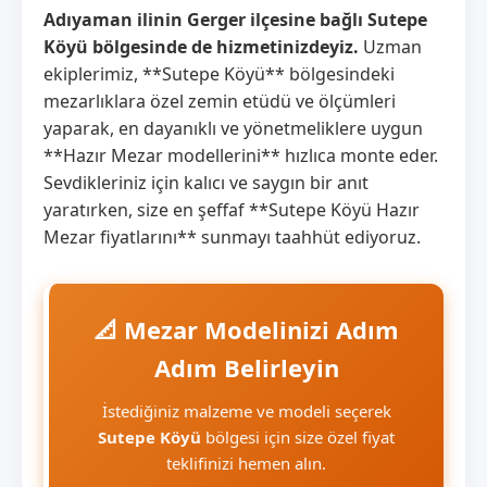
Adıyaman ilinin Gerger ilçesine bağlı Sutepe
Köyü bölgesinde de hizmetinizdeyiz.
Uzman
ekiplerimiz, **Sutepe Köyü** bölgesindeki
mezarlıklara özel zemin etüdü ve ölçümleri
yaparak, en dayanıklı ve yönetmeliklere uygun
**Hazır Mezar modellerini** hızlıca monte eder.
Sevdikleriniz için kalıcı ve saygın bir anıt
yaratırken, size en şeffaf **Sutepe Köyü Hazır
Mezar fiyatlarını** sunmayı taahhüt ediyoruz.
📐 Mezar Modelinizi Adım
Adım Belirleyin
İstediğiniz malzeme ve modeli seçerek
Sutepe Köyü
bölgesi için size özel fiyat
teklifinizi hemen alın.