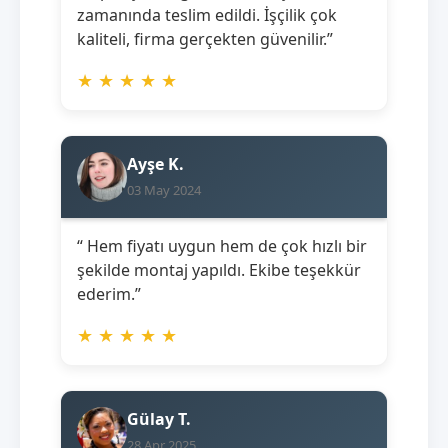
zamanında teslim edildi. İşçilik çok
kaliteli, firma gerçekten güvenilir.”
★
★
★
★
★
Ayşe K.
03 May 2024
“ Hem fiyatı uygun hem de çok hızlı bir
şekilde montaj yapıldı. Ekibe teşekkür
ederim.”
★
★
★
★
★
Gülay T.
28 Apr 2025