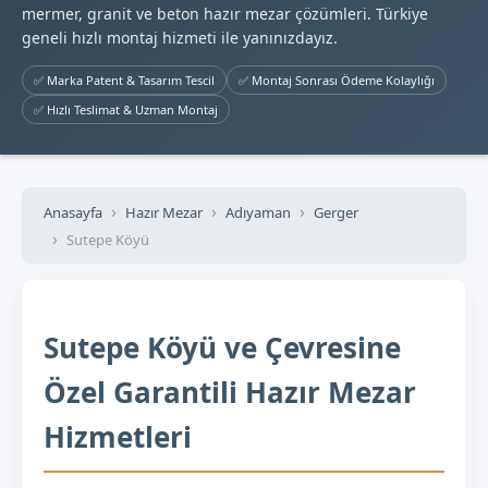
mermer, granit ve beton hazır mezar çözümleri. Türkiye
geneli hızlı montaj hizmeti ile yanınızdayız.
✅ Marka Patent & Tasarım Tescil
✅ Montaj Sonrası Ödeme Kolaylığı
✅ Hızlı Teslimat & Uzman Montaj
Anasayfa
Hazır Mezar
Adıyaman
Gerger
Sutepe Köyü
Sutepe Köyü ve Çevresine
Özel Garantili Hazır Mezar
Hizmetleri