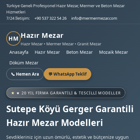
Türkiye Geneli Profesyonel Hazır Mezar, Mermer ve Beton Mezar
Hizmetleri
7/24 İletişim:
+90 537 322 54 26
info@mermermezar.com
Hazır Mezar
HM
Hazır Mezar • Mermer Mezar • Granit Mezar
Anasayfa
Hazır Mezar
Beton Mezar
Mozaik Mezar
Döküm Mezar
📞 Hemen Ara
💬 WhatsApp Teklif
★ 20 YIL FIRMA GARANTILI & TESCILLI MODELLER
Sutepe Köyü Gerger Garantili
Hazır Mezar Modelleri
Sevdikleriniz için uzun ömürlü, estetik ve bütçenize uygun