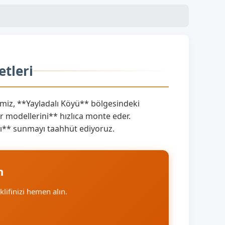
etleri
miz, **Yayladalı Köyü** bölgesindeki
 modellerini** hızlıca monte eder.
rını** sunmayı taahhüt ediyoruz.
n
eklifinizi hemen alın.