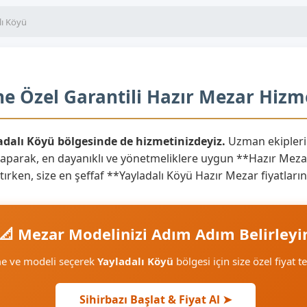
lı Köyü
ne Özel Garantili Hazır Mezar Hizm
ladalı Köyü bölgesinde de hizmetinizdeyiz.
Uzman ekipleri
yaparak, en dayanıklı ve yönetmeliklere uygun **Hazır Mezar
aratırken, size en şeffaf **Yayladalı Köyü Hazır Mezar fiyatla
📐 Mezar Modelinizi Adım Adım Belirleyi
me ve modeli seçerek
Yayladalı Köyü
bölgesi için size özel fiyat t
Sihirbazı Başlat & Fiyat Al ➤