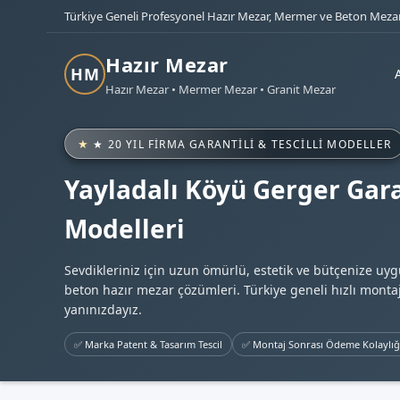
Türkiye Geneli Profesyonel Hazır Mezar, Mermer ve Beton Mezar
Hazır Mezar
HM
Hazır Mezar • Mermer Mezar • Granit Mezar
★ 20 YIL FIRMA GARANTILI & TESCILLI MODELLER
Yayladalı Köyü Gerger Gara
Modelleri
Sevdikleriniz için uzun ömürlü, estetik ve bütçenize uy
beton hazır mezar çözümleri. Türkiye geneli hızlı montaj
yanınızdayız.
✅ Marka Patent & Tasarım Tescil
✅ Montaj Sonrası Ödeme Kolaylığ