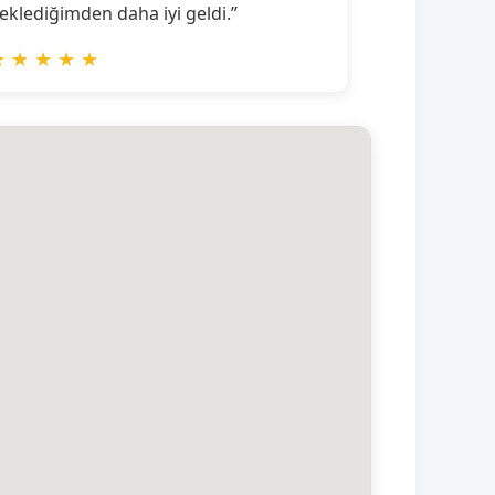
eklediğimden daha iyi geldi.”
★
★
★
★
★