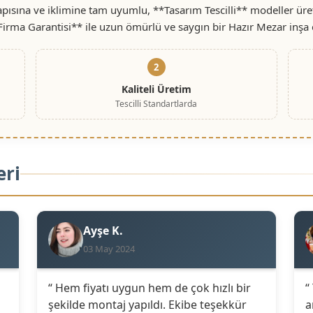
ısına ve iklimine tam uyumlu, **Tasarım Tescilli** modeller üret
 Firma Garantisi** ile uzun ömürlü ve saygın bir Hazır Mezar inşa 
2
Kaliteli Üretim
Tescilli Standartlarda
eri
Ayşe K.
03 May 2024
“ Hem fiyatı uygun hem de çok hızlı bir
“
şekilde montaj yapıldı. Ekibe teşekkür
a