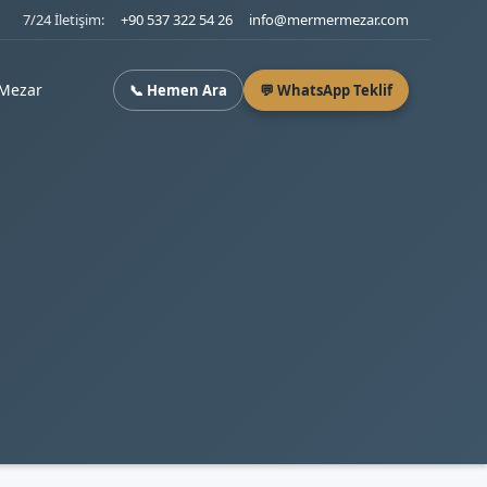
7/24 İletişim:
+90 537 322 54 26
info@mermermezar.com
Mezar
📞 Hemen Ara
💬 WhatsApp Teklif