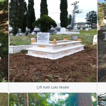
Çift Katlı Lüks Model