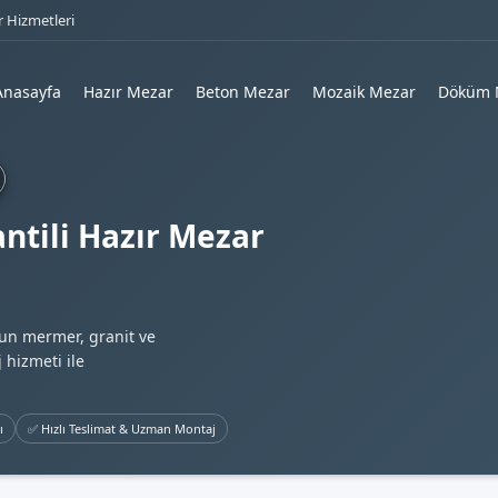
 Hizmetleri
Anasayfa
Hazır Mezar
Beton Mezar
Mozaik Mezar
Döküm 
ntili Hazır Mezar
gun mermer, granit ve
 hizmeti ile
ı
✅ Hızlı Teslimat & Uzman Montaj