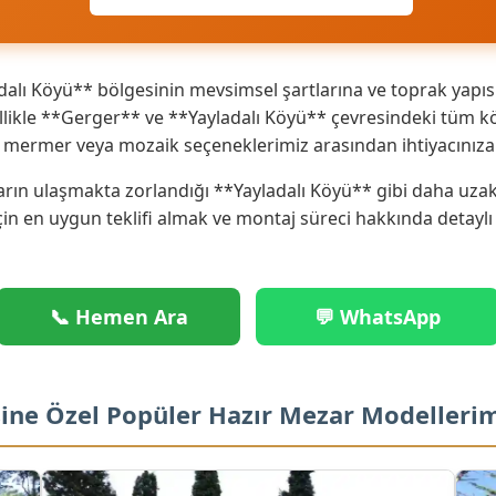
alı Köyü** bölgesinin mevsimsel şartlarına ve toprak yapısı
ikle **Gerger** ve **Yayladalı Köyü** çevresindeki tüm köy
ik mermer veya mozaik seçeneklerimiz arasından ihtiyacınız
rın ulaşmakta zorlandığı **Yayladalı Köyü** gibi daha uzak n
çin en uygun teklifi almak ve montaj süreci hakkında detaylı
📞 Hemen Ara
💬 WhatsApp
sine Özel Popüler Hazır Mezar Modelleri