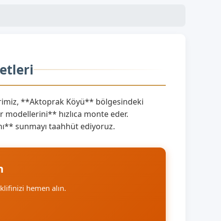
etleri
imiz, **Aktoprak Köyü** bölgesindeki
 modellerini** hızlıca monte eder.
rını** sunmayı taahhüt ediyoruz.
n
eklifinizi hemen alın.