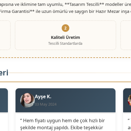
ısına ve iklimine tam uyumlu, **Tasarım Tescilli** modeller üret
 Firma Garantisi** ile uzun ömürlü ve saygın bir Hazır Mezar inşa 
2
Kaliteli Üretim
Tescilli Standartlarda
eri
Ayşe K.
03 May 2024
“ Hem fiyatı uygun hem de çok hızlı bir
“
şekilde montaj yapıldı. Ekibe teşekkür
a