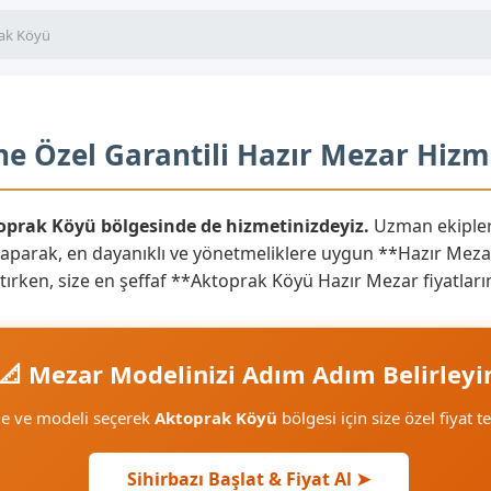
ak Köyü
e Özel Garantili Hazır Mezar Hizm
toprak Köyü bölgesinde de hizmetinizdeyiz.
Uzman ekipler
yaparak, en dayanıklı ve yönetmeliklere uygun **Hazır Mezar
yaratırken, size en şeffaf **Aktoprak Köyü Hazır Mezar fiyatla
📐 Mezar Modelinizi Adım Adım Belirleyi
me ve modeli seçerek
Aktoprak Köyü
bölgesi için size özel fiyat t
Sihirbazı Başlat & Fiyat Al ➤