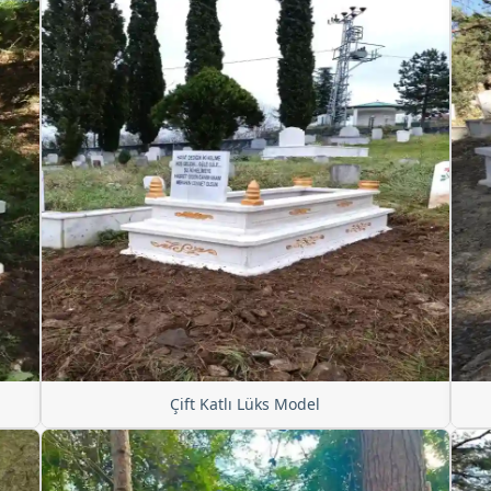
Çift Katlı Lüks Model