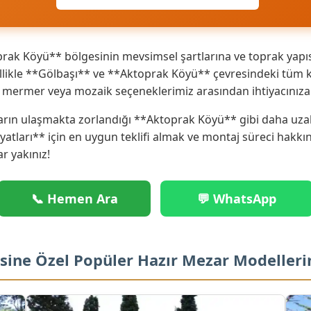
ak Köyü** bölgesinin mevsimsel şartlarına ve toprak yapıs
ikle **Gölbaşı** ve **Aktoprak Köyü** çevresindeki tüm köy
ik mermer veya mozaik seçeneklerimiz arasından ihtiyacınız
arın ulaşmakta zorlandığı **Aktoprak Köyü** gibi daha uzak
iyatları** için en uygun teklifi almak ve montaj süreci hakk
ar yakınız!
📞 Hemen Ara
💬 WhatsApp
sine Özel Popüler Hazır Mezar Modelleri