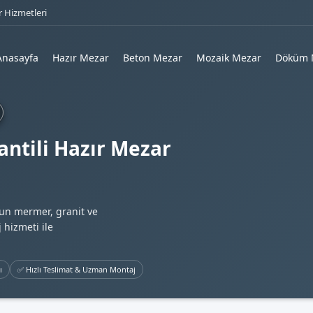
 Hizmetleri
Anasayfa
Hazır Mezar
Beton Mezar
Mozaik Mezar
Döküm 
ntili Hazır Mezar
gun mermer, granit ve
 hizmeti ile
ı
✅ Hızlı Teslimat & Uzman Montaj