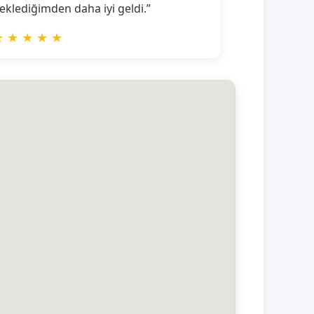
eklediğimden daha iyi geldi.”
★
★
★
★
★