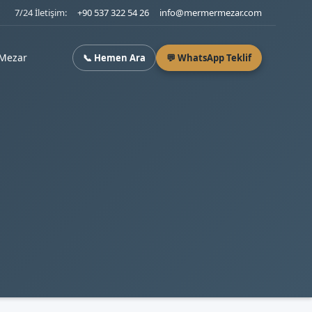
7/24 İletişim:
+90 537 322 54 26
info@mermermezar.com
Mezar
📞 Hemen Ara
💬 WhatsApp Teklif