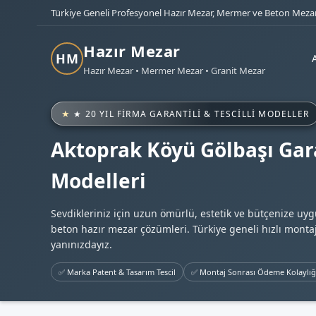
Türkiye Geneli Profesyonel Hazır Mezar, Mermer ve Beton Mezar
Hazır Mezar
HM
Hazır Mezar • Mermer Mezar • Granit Mezar
★ 20 YIL FIRMA GARANTILI & TESCILLI MODELLER
Aktoprak Köyü Gölbaşı Gara
Modelleri
Sevdikleriniz için uzun ömürlü, estetik ve bütçenize uy
beton hazır mezar çözümleri. Türkiye geneli hızlı montaj
yanınızdayız.
✅ Marka Patent & Tasarım Tescil
✅ Montaj Sonrası Ödeme Kolaylığ