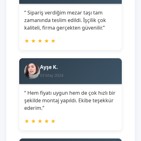
“ Sipariş verdiğim mezar taşı tam
zamanında teslim edildi. İşçilik çok
kaliteli, firma gerçekten güvenilir.”
★
★
★
★
★
Ayşe K.
03 May 2024
“ Hem fiyatı uygun hem de çok hızlı bir
şekilde montaj yapıldı. Ekibe teşekkür
ederim.”
★
★
★
★
★