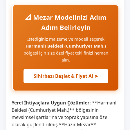
📐 Mezar Modelinizi Adım
Adım Belirleyin
İstediğiniz malzeme ve modeli seçerek
Harmanlı Beldesi (Cumhuriyet Mah.)
bölgesi için size özel fiyat teklifinizi hemen
alın.
Sihirbazı Başlat & Fiyat Al ➤
Yerel İhtiyaçlara Uygun Çözümler:
**Harmanlı
Beldesi (Cumhuriyet Mah.)** bölgesinin
mevsimsel şartlarına ve toprak yapısına özel
olarak güçlendirilmiş **Hazır Mezar**