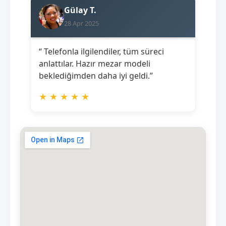
Gülay T.
28 Apr 2025
“ Telefonla ilgilendiler, tüm süreci
anlattılar. Hazır mezar modeli
beklediğimden daha iyi geldi.”
★
★
★
★
★