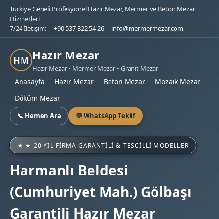
Türkiye Geneli Profesyonel Hazır Mezar, Mermer ve Beton Mezar
Hizmetleri
7/24 İletişim:
+90 537 322 54 26
info@mermermezar.com
Hazır Mezar
HM
Hazır Mezar • Mermer Mezar • Granit Mezar
Anasayfa
Hazır Mezar
Beton Mezar
Mozaik Mezar
Döküm Mezar
📞 Hemen Ara
💬 WhatsApp Teklif
★ 20 YIL FIRMA GARANTILI & TESCILLI MODELLER
Harmanlı Beldesi
(Cumhuriyet Mah.) Gölbaşı
Garantili Hazır Mezar