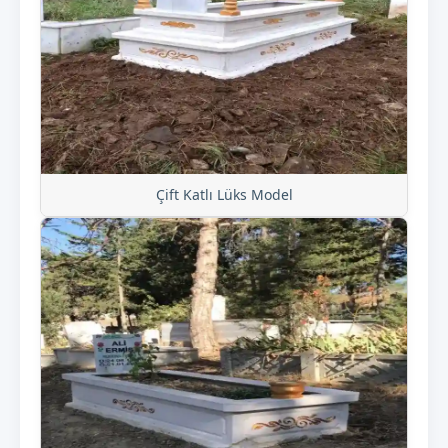
Çift Katlı Lüks Model