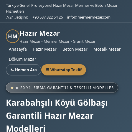
Türkiye Geneli Profesyonel Hazır Mezar, Mermer ve Beton Mezar
Hizmetleri
7/24 İletişim:
+90 537 322 54 26
info@mermermezar.com
Hazır Mezar
HM
Hazır Mezar • Mermer Mezar • Granit Mezar
Anasayfa
Hazır Mezar
Beton Mezar
Mozaik Mezar
Döküm Mezar
📞 Hemen Ara
💬 WhatsApp Teklif
★ 20 YIL FIRMA GARANTILI & TESCILLI MODELLER
Karabahşılı Köyü Gölbaşı
Garantili Hazır Mezar
Modelleri