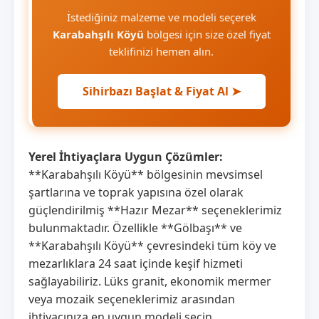
İstediğiniz malzeme ve modeli seçerek
Karabahşılı Köyü
bölgesi için size özel fiyat
teklifinizi hemen alın.
Sihirbazı Başlat & Fiyat Al ➤
Yerel İhtiyaçlara Uygun Çözümler:
**Karabahşılı Köyü** bölgesinin mevsimsel
şartlarına ve toprak yapısına özel olarak
güçlendirilmiş **Hazır Mezar** seçeneklerimiz
bulunmaktadır. Özellikle **Gölbaşı** ve
**Karabahşılı Köyü** çevresindeki tüm köy ve
mezarlıklara 24 saat içinde keşif hizmeti
sağlayabiliriz. Lüks granit, ekonomik mermer
veya mozaik seçeneklerimiz arasından
ihtiyacınıza en uygun modeli seçin.