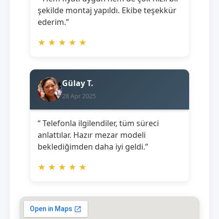
şekilde montaj yapıldı. Ekibe teşekkür
ederim.”
★
★
★
★
★
Gülay T.
28 Apr 2025
“ Telefonla ilgilendiler, tüm süreci
anlattılar. Hazır mezar modeli
beklediğimden daha iyi geldi.”
★
★
★
★
★