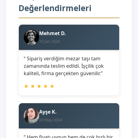
Değerlendirmeleri
Mehmet D.
12 Jan 2024
“ Sipariş verdiğim mezar taşı tam
zamanında teslim edildi. İşçilik çok
kaliteli, firma gerçekten güvenilir.”
★
★
★
★
★
Ayşe K.
03 May 2024
“ Hem fiyatı uygun hem de çok hızlı bir