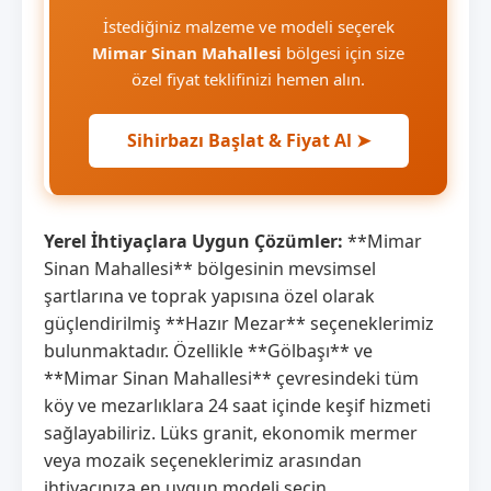
İstediğiniz malzeme ve modeli seçerek
Mimar Sinan Mahallesi
bölgesi için size
özel fiyat teklifinizi hemen alın.
Sihirbazı Başlat & Fiyat Al ➤
Yerel İhtiyaçlara Uygun Çözümler:
**Mimar
Sinan Mahallesi** bölgesinin mevsimsel
şartlarına ve toprak yapısına özel olarak
güçlendirilmiş **Hazır Mezar** seçeneklerimiz
bulunmaktadır. Özellikle **Gölbaşı** ve
**Mimar Sinan Mahallesi** çevresindeki tüm
köy ve mezarlıklara 24 saat içinde keşif hizmeti
sağlayabiliriz. Lüks granit, ekonomik mermer
veya mozaik seçeneklerimiz arasından
ihtiyacınıza en uygun modeli seçin.