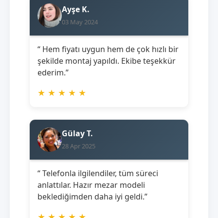
Ayşe K.
03 May 2024
“ Hem fiyatı uygun hem de çok hızlı bir
şekilde montaj yapıldı. Ekibe teşekkür
ederim.”
★
★
★
★
★
Gülay T.
28 Apr 2025
“ Telefonla ilgilendiler, tüm süreci
anlattılar. Hazır mezar modeli
beklediğimden daha iyi geldi.”
★
★
★
★
★