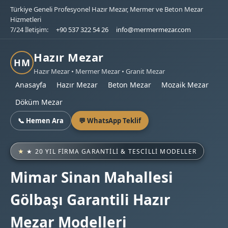
Türkiye Geneli Profesyonel Hazır Mezar, Mermer ve Beton Mezar
Hizmetleri
7/24 İletişim:
+90 537 322 54 26
info@mermermezar.com
Hazır Mezar
HM
Hazır Mezar • Mermer Mezar • Granit Mezar
Anasayfa
Hazır Mezar
Beton Mezar
Mozaik Mezar
Döküm Mezar
📞 Hemen Ara
💬 WhatsApp Teklif
★ 20 YIL FIRMA GARANTILI & TESCILLI MODELLER
Mimar Sinan Mahallesi
Gölbaşı Garantili Hazır
Mezar Modelleri