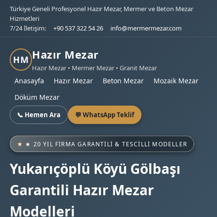
Türkiye Geneli Profesyonel Hazır Mezar, Mermer ve Beton Mezar
Hizmetleri
7/24 İletişim:
+90 537 322 54 26
info@mermermezar.com
Hazır Mezar
HM
Hazır Mezar • Mermer Mezar • Granit Mezar
Anasayfa
Hazır Mezar
Beton Mezar
Mozaik Mezar
Döküm Mezar
📞 Hemen Ara
💬 WhatsApp Teklif
★ 20 YIL FIRMA GARANTILI & TESCILLI MODELLER
Yukarıçöplü Köyü Gölbaşı
Garantili Hazır Mezar
Modelleri