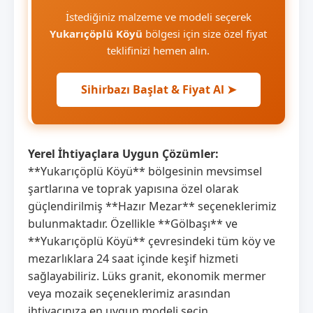
İstediğiniz malzeme ve modeli seçerek
Yukarıçöplü Köyü
bölgesi için size özel fiyat
teklifinizi hemen alın.
Sihirbazı Başlat & Fiyat Al ➤
Yerel İhtiyaçlara Uygun Çözümler:
**Yukarıçöplü Köyü** bölgesinin mevsimsel
şartlarına ve toprak yapısına özel olarak
güçlendirilmiş **Hazır Mezar** seçeneklerimiz
bulunmaktadır. Özellikle **Gölbaşı** ve
**Yukarıçöplü Köyü** çevresindeki tüm köy ve
mezarlıklara 24 saat içinde keşif hizmeti
sağlayabiliriz. Lüks granit, ekonomik mermer
veya mozaik seçeneklerimiz arasından
ihtiyacınıza en uygun modeli seçin.