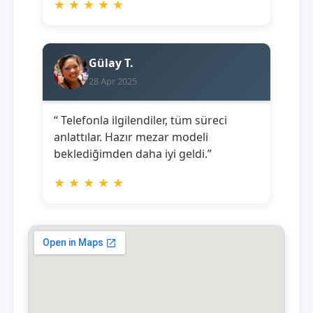
★
★
★
★
★
Gülay T.
28 Apr 2025
“ Telefonla ilgilendiler, tüm süreci
anlattılar. Hazır mezar modeli
beklediğimden daha iyi geldi.”
★
★
★
★
★