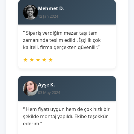
Mehmet D.
12 Jan 2024
“ Sipariş verdiğim mezar taşı tam
zamanında teslim edildi. İşçilik çok
kaliteli, firma gerçekten güvenilir.”
★
★
★
★
★
Ayşe K.
03 May 2024
“ Hem fiyatı uygun hem de çok hızlı bir
şekilde montaj yapıldı. Ekibe teşekkür
ederim.”