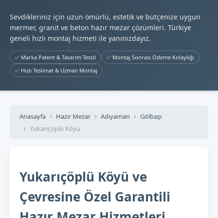
Sevdikleriniz için uzun ömürlü, estetik ve bütçenize uygun
mermer, granit ve beton hazır mezar çözümleri. Türkiye
geneli hızlı montaj hizmeti ile yanınızdayız.
✅ Marka Patent & Tasarım Tescil
✅ Montaj Sonrası Ödeme Kolaylığı
✅ Hızlı Teslimat & Uzman Montaj
Anasayfa
Hazır Mezar
Adıyaman
Gölbaşı
Yukarıçöplü Köyü
Yukarıçöplü Köyü ve
Çevresine Özel Garantili
Hazır Mezar Hizmetleri