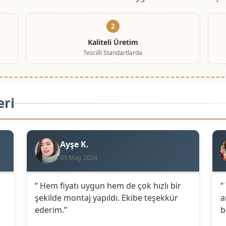
2
Kaliteli Üretim
Tescilli Standartlarda
eri
Ayşe K.
03 May 2024
“ Hem fiyatı uygun hem de çok hızlı bir
“
şekilde montaj yapıldı. Ekibe teşekkür
a
ederim.”
b