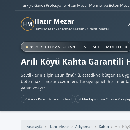
Türkiye Geneli Profesyonel Hazır Mezar, Mermer ve Beton Mezar
Hazır Mezar
HM
Hazır Mezar • Mermer Mezar • Granit Mezar
★ 20 YIL FIRMA GARANTILI & TESCILLI MODELLER
Arılı Köyü Kahta Garantili
Sevdikleriniz için uzun ömürlü, estetik ve bütçenize uy
beton hazır mezar çözümleri. Türkiye geneli hızlı montaj
yanınızdayız.
✅ Marka Patent & Tasarım Tescil
✅ Montaj Sonrası Ödeme Kolaylığ
Anasayfa
Hazır Mezar
Adıyaman
Kahta
Arılı Köy