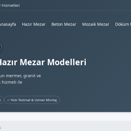
 Hizmetleri
Anasayfa
Hazır Mezar
Beton Mezar
Mozaik Mezar
Döküm 
 Hazır Mezar Modelleri
gun mermer, granit ve
 hizmeti ile
ı
✅ Hızlı Teslimat & Uzman Montaj
ü