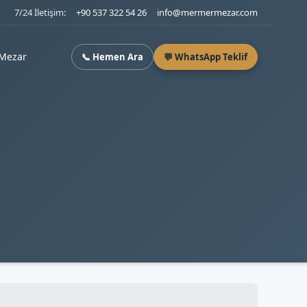
7/24 İletişim:
+90 537 322 54 26
info@mermermezar.com
Mezar
📞 Hemen Ara
💬 WhatsApp Teklif