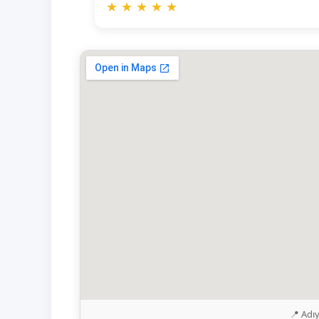
★
★
★
★
★
📍 Adı