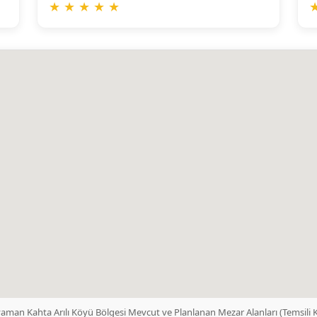
★
★
★
★
★
yaman Kahta Arılı Köyü Bölgesi Mevcut ve Planlanan Mezar Alanları (Temsili