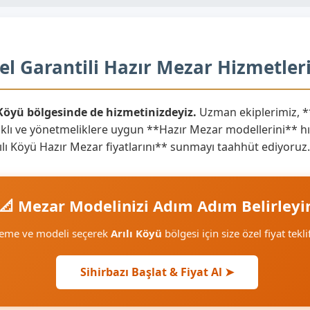
el Garantili Hazır Mezar Hizmetler
 Köyü bölgesinde de hizmetinizdeyiz.
Uzman ekiplerimiz, **
lı ve yönetmeliklere uygun **Hazır Mezar modellerini** hızlı
Arılı Köyü Hazır Mezar fiyatlarını** sunmayı taahhüt ediyoruz.
📐 Mezar Modelinizi Adım Adım Belirleyi
zeme ve modeli seçerek
Arılı Köyü
bölgesi için size özel fiyat tekl
Sihirbazı Başlat & Fiyat Al ➤