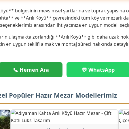
Köyü** bölgesinin mevsimsel şartlarına ve toprak yapısına 
ta** ve **Arılı Köyü** çevresindeki tüm köy ve mezarlıklara 
eçeneklerimiz arasından ihtiyacınıza en uygun modeli seçi
rın ulaşmakta zorlandığı **Arılı Köyü** gibi daha uzak nokta
çin en uygun teklifi almak ve montaj süreci hakkında detaylı
📞 Hemen Ara
💬 WhatsApp
Özel Popüler Hazır Mezar Modellerimiz