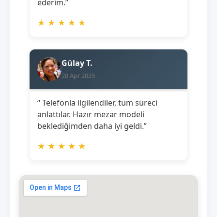
ederim.”
★
★
★
★
★
Gülay T.
28 Apr 2025
“ Telefonla ilgilendiler, tüm süreci
anlattılar. Hazır mezar modeli
beklediğimden daha iyi geldi.”
★
★
★
★
★