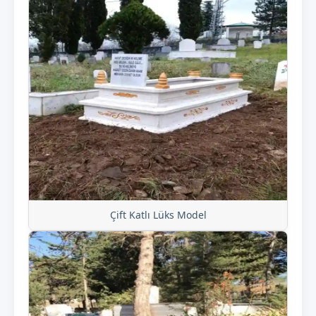
Çift Katlı Lüks Model