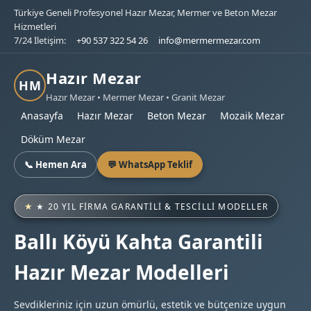
Türkiye Geneli Profesyonel Hazır Mezar, Mermer ve Beton Mezar
Hizmetleri
7/24 İletişim:
+90 537 322 54 26
info@mermermezar.com
Hazır Mezar
HM
Hazır Mezar • Mermer Mezar • Granit Mezar
Anasayfa
Hazır Mezar
Beton Mezar
Mozaik Mezar
Döküm Mezar
📞 Hemen Ara
💬 WhatsApp Teklif
★ 20 YIL FIRMA GARANTILI & TESCILLI MODELLER
Ballı Köyü Kahta Garantili
Hazır Mezar Modelleri
Sevdikleriniz için uzun ömürlü, estetik ve bütçenize uygun