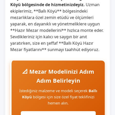
Köyü bölgesinde de hizmetinizdeyiz.
Uzman
ekiplerimiz, **Ballı Köyü** bölgesindeki
mezarlıklara özel zemin etüdü ve ölçümleri
yaparak, en dayanıklı ve yönetmeliklere uygun
**Hazır Mezar modellerini** hızlıca monte eder.
Sevdikleriniz için kalıcı ve saygın bir anıt
yaratırken, size en şeffaf **Ballı Köyü Hazır
Mezar fiyatlarını** sunmayı taahhüt ediyoruz.
📐 Mezar Modelinizi Adım
Adım Belirleyin
İstediğiniz malzeme ve modeli seçerek
Ballı
Köyü
bölgesi için size özel fiyat teklifinizi
hemen alın.