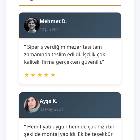
Mehmet D.
12 Jan 2024
“ Sipariş verdiğim mezar taşı tam
zamanında teslim edildi. İşçilik çok
kaliteli, firma gerçekten güvenilir.”
★
★
★
★
★
Ayşe K.
03 May 2024
“ Hem fiyatı uygun hem de çok hızlı bir
şekilde montaj yapıldı. Ekibe teşekkür