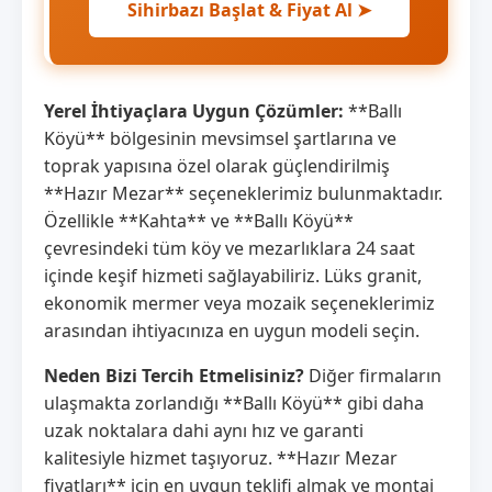
Sihirbazı Başlat & Fiyat Al ➤
Yerel İhtiyaçlara Uygun Çözümler:
**Ballı
Köyü** bölgesinin mevsimsel şartlarına ve
toprak yapısına özel olarak güçlendirilmiş
**Hazır Mezar** seçeneklerimiz bulunmaktadır.
Özellikle **Kahta** ve **Ballı Köyü**
çevresindeki tüm köy ve mezarlıklara 24 saat
içinde keşif hizmeti sağlayabiliriz. Lüks granit,
ekonomik mermer veya mozaik seçeneklerimiz
arasından ihtiyacınıza en uygun modeli seçin.
Neden Bizi Tercih Etmelisiniz?
Diğer firmaların
ulaşmakta zorlandığı **Ballı Köyü** gibi daha
uzak noktalara dahi aynı hız ve garanti
kalitesiyle hizmet taşıyoruz. **Hazır Mezar
fiyatları** için en uygun teklifi almak ve montaj