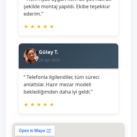
şekilde montaj yapıldı. Ekibe teşekkür
ederim.”
★
★
★
★
★
Gülay T.
28 Apr 2025
“ Telefonla ilgilendiler, tüm süreci
anlattılar. Hazır mezar modeli
beklediğimden daha iyi geldi.”
★
★
★
★
★