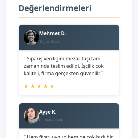
Değerlendirmeleri
Mehmet D.
12 Jan 2024
“ Sipariş verdiğim mezar taşı tam
zamanında teslim edildi. İşçilik çok
kaliteli, firma gerçekten güvenilir.”
★
★
★
★
★
Ayşe K.
03 May 2024
“ Hem fiyatı uygun hem de çok hızlı bir