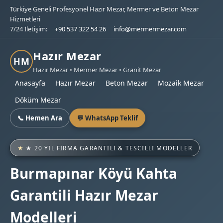
Türkiye Geneli Profesyonel Hazır Mezar, Mermer ve Beton Mezar
Hizmetleri
7/24 İletişim:
+90 537 322 54 26
info@mermermezar.com
Hazır Mezar
HM
Hazır Mezar • Mermer Mezar • Granit Mezar
Anasayfa
Hazır Mezar
Beton Mezar
Mozaik Mezar
Döküm Mezar
📞 Hemen Ara
💬 WhatsApp Teklif
★ 20 YIL FIRMA GARANTILI & TESCILLI MODELLER
Burmapınar Köyü Kahta
Garantili Hazır Mezar
Modelleri