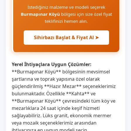
İstediğiniz malzeme ve modeli seçerek
Burmapınar Köyü
bölgesi için size özel fiyat
teklifinizi hemen alın.
Sihirbazı Başlat & Fiyat Al ➤
Yerel İhtiyaçlara Uygun Çözümler:
**Burmapınar Köyü** bölgesinin mevsimsel
şartlarına ve toprak yapısına özel olarak
güçlendirilmiş **Hazır Mezar** seçeneklerimiz
bulunmaktadır. Özellikle **Kahta** ve
**Burmapınar Köyü** çevresindeki tüm köy ve
mezarlıklara 24 saat içinde keşif hizmeti
sağlayabiliriz. Lüks granit, ekonomik mermer
veya mozaik seçeneklerimiz arasından
ihtiyacınıza en uygun modeli seçin.