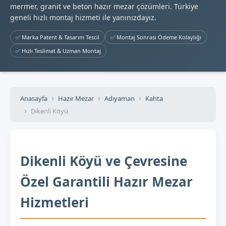
mermer, granit ve beton hazır mezar çözümleri. Türkiye
geneli hızlı montaj hizmeti ile yanınızdayız.
✅ Marka Patent & Tasarım Tescil
✅ Montaj Sonrası Ödeme Kolaylığı
✅ Hızlı Teslimat & Uzman Montaj
Anasayfa
Hazır Mezar
Adıyaman
Kahta
Dikenli Köyü
Dikenli Köyü ve Çevresine
Özel Garantili Hazır Mezar
Hizmetleri