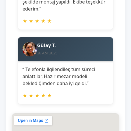
şekilde montaj yapıldı. Ekibe teşekkür
ederim.”
★
★
★
★
★
Gülay T.
28 Apr 2025
“ Telefonla ilgilendiler, tüm süreci
anlattılar. Hazır mezar modeli
beklediğimden daha iyi geldi.”
★
★
★
★
★