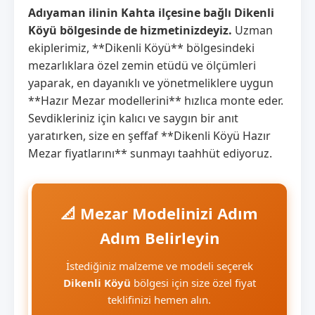
Adıyaman ilinin Kahta ilçesine bağlı Dikenli
Köyü bölgesinde de hizmetinizdeyiz.
Uzman
ekiplerimiz, **Dikenli Köyü** bölgesindeki
mezarlıklara özel zemin etüdü ve ölçümleri
yaparak, en dayanıklı ve yönetmeliklere uygun
**Hazır Mezar modellerini** hızlıca monte eder.
Sevdikleriniz için kalıcı ve saygın bir anıt
yaratırken, size en şeffaf **Dikenli Köyü Hazır
Mezar fiyatlarını** sunmayı taahhüt ediyoruz.
📐 Mezar Modelinizi Adım
Adım Belirleyin
İstediğiniz malzeme ve modeli seçerek
Dikenli Köyü
bölgesi için size özel fiyat
teklifinizi hemen alın.