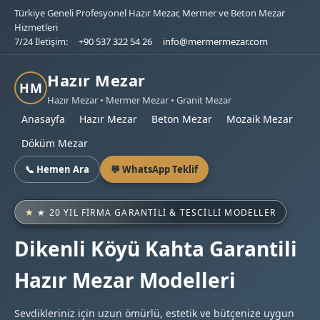
Türkiye Geneli Profesyonel Hazır Mezar, Mermer ve Beton Mezar
Hizmetleri
7/24 İletişim:
+90 537 322 54 26
info@mermermezar.com
Hazır Mezar
HM
Hazır Mezar • Mermer Mezar • Granit Mezar
Anasayfa
Hazır Mezar
Beton Mezar
Mozaik Mezar
Döküm Mezar
📞 Hemen Ara
💬 WhatsApp Teklif
★ 20 YIL FIRMA GARANTILI & TESCILLI MODELLER
Dikenli Köyü Kahta Garantili
Hazır Mezar Modelleri
Sevdikleriniz için uzun ömürlü, estetik ve bütçenize uygun