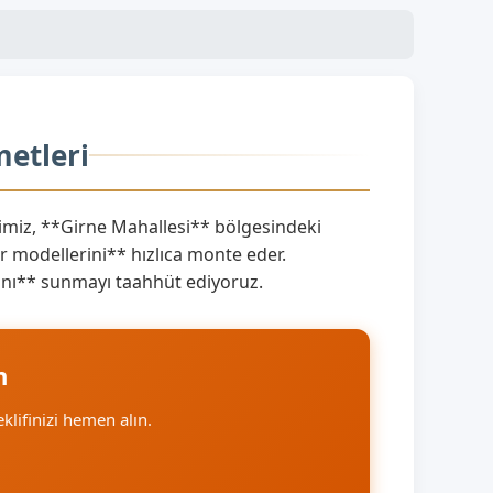
metleri
miz, **Girne Mahallesi** bölgesindeki
 modellerini** hızlıca monte eder.
arını** sunmayı taahhüt ediyoruz.
n
eklifinizi hemen alın.