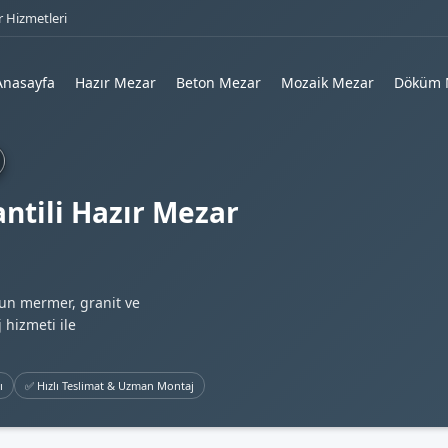
 Hizmetleri
Anasayfa
Hazır Mezar
Beton Mezar
Mozaik Mezar
Döküm 
ntili Hazır Mezar
gun mermer, granit ve
 hizmeti ile
ı
✅ Hızlı Teslimat & Uzman Montaj