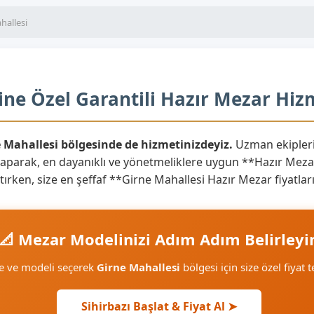
hallesi
ine Özel Garantili Hazır Mezar Hiz
e Mahallesi bölgesinde de hizmetinizdeyiz.
Uzman ekipleri
yaparak, en dayanıklı ve yönetmeliklere uygun **Hazır Mezar
aratırken, size en şeffaf **Girne Mahallesi Hazır Mezar fiyatl
📐 Mezar Modelinizi Adım Adım Belirleyi
e ve modeli seçerek
Girne Mahallesi
bölgesi için size özel fiyat t
Sihirbazı Başlat & Fiyat Al ➤