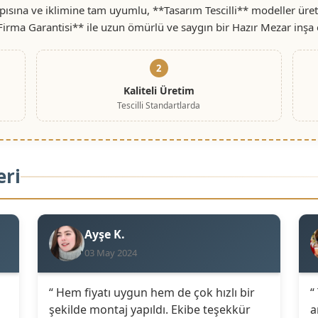
sına ve iklimine tam uyumlu, **Tasarım Tescilli** modeller üret
 Firma Garantisi** ile uzun ömürlü ve saygın bir Hazır Mezar inşa 
2
Kaliteli Üretim
Tescilli Standartlarda
eri
Ayşe K.
03 May 2024
“ Hem fiyatı uygun hem de çok hızlı bir
“
şekilde montaj yapıldı. Ekibe teşekkür
a