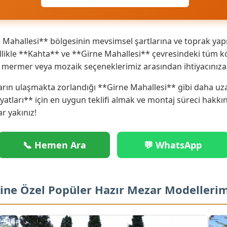
Mahallesi** bölgesinin mevsimsel şartlarına ve toprak yapı
ikle **Kahta** ve **Girne Mahallesi** çevresindeki tüm köy
ik mermer veya mozaik seçeneklerimiz arasından ihtiyacınız
arın ulaşmakta zorlandığı **Girne Mahallesi** gibi daha uza
iyatları** için en uygun teklifi almak ve montaj süreci hakk
ar yakınız!
📞 Hemen Ara
💬 WhatsApp
sine Özel Popüler Hazır Mezar Modelleri