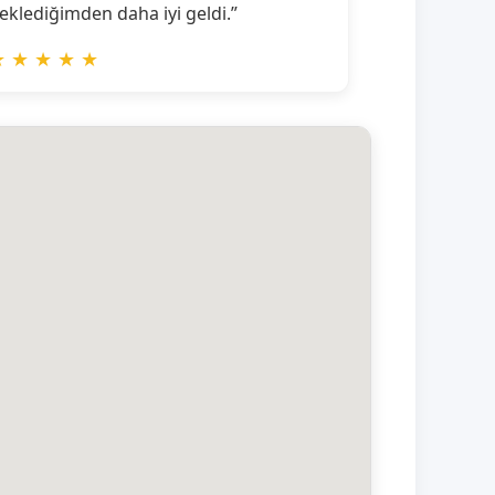
eklediğimden daha iyi geldi.”
★
★
★
★
★