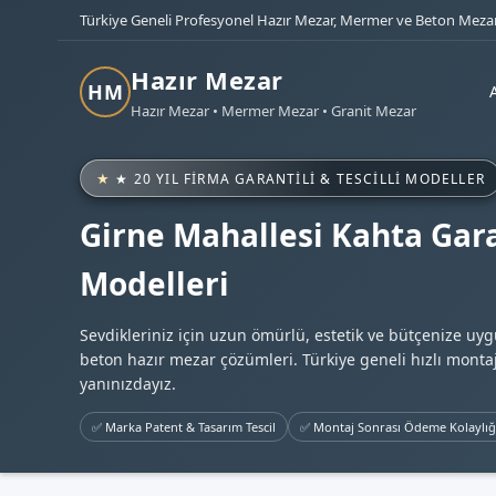
Türkiye Geneli Profesyonel Hazır Mezar, Mermer ve Beton Mezar
Hazır Mezar
HM
Hazır Mezar • Mermer Mezar • Granit Mezar
★ 20 YIL FIRMA GARANTILI & TESCILLI MODELLER
Girne Mahallesi Kahta Gara
Modelleri
Sevdikleriniz için uzun ömürlü, estetik ve bütçenize uy
beton hazır mezar çözümleri. Türkiye geneli hızlı montaj
yanınızdayız.
✅ Marka Patent & Tasarım Tescil
✅ Montaj Sonrası Ödeme Kolaylığ