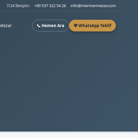
7/24 İletişim:
+90 537 322 54 26
info@mermermezar.com
Mezar
📞 Hemen Ara
💬 WhatsApp Teklif