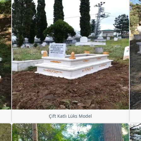
Çift Katlı Lüks Model