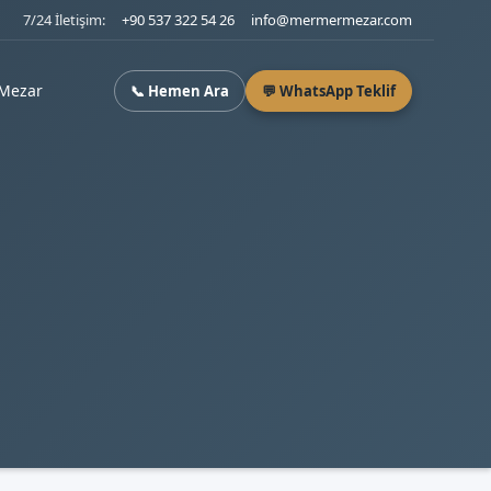
7/24 İletişim:
+90 537 322 54 26
info@mermermezar.com
Mezar
📞 Hemen Ara
💬 WhatsApp Teklif