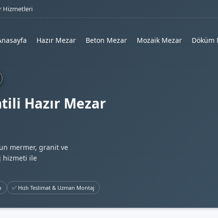
 Hizmetleri
Anasayfa
Hazır Mezar
Beton Mezar
Mozaik Mezar
Döküm 
tili Hazır Mezar
gun mermer, granit ve
 hizmeti ile
ı
✅ Hızlı Teslimat & Uzman Montaj