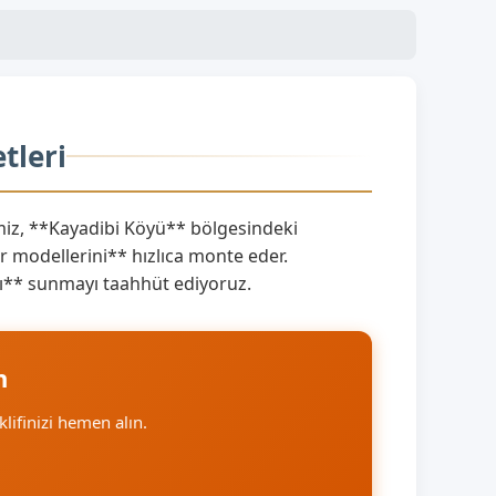
tleri
iz, **Kayadibi Köyü** bölgesindeki
 modellerini** hızlıca monte eder.
rını** sunmayı taahhüt ediyoruz.
n
klifinizi hemen alın.