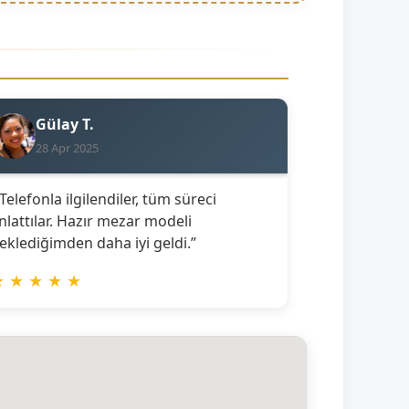
Gülay T.
28 Apr 2025
 Telefonla ilgilendiler, tüm süreci
nlattılar. Hazır mezar modeli
eklediğimden daha iyi geldi.”
★
★
★
★
★