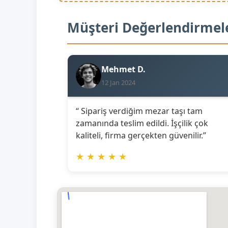
Müşteri Değerlendirmel
Mehmet D.
12 Jan 2024
“ Sipariş verdiğim mezar taşı tam
zamanında teslim edildi. İşçilik çok
kaliteli, firma gerçekten güvenilir.”
★
★
★
★
★