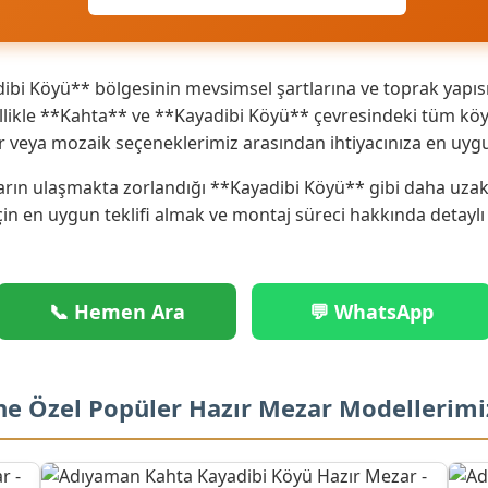
bi Köyü** bölgesinin mevsimsel şartlarına ve toprak yapısı
ikle **Kahta** ve **Kayadibi Köyü** çevresindeki tüm köy v
r veya mozaik seçeneklerimiz arasından ihtiyacınıza en uyg
rın ulaşmakta zorlandığı **Kayadibi Köyü** gibi daha uzak n
çin en uygun teklifi almak ve montaj süreci hakkında detaylı
📞 Hemen Ara
💬 WhatsApp
ne Özel Popüler Hazır Mezar Modellerimi