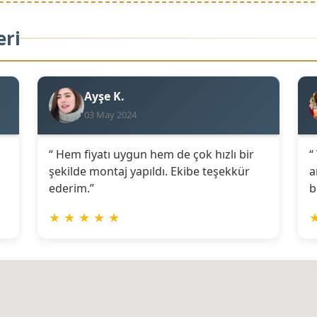
eri
Ayşe K.
03 May 2024
“ Hem fiyatı uygun hem de çok hızlı bir
“
şekilde montaj yapıldı. Ekibe teşekkür
a
ederim.”
b
★
★
★
★
★