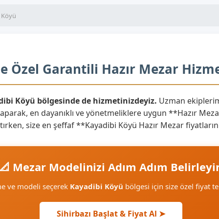
i Köyü
e Özel Garantili Hazır Mezar Hizme
dibi Köyü bölgesinde de hizmetinizdeyiz.
Uzman ekiplerim
yaparak, en dayanıklı ve yönetmeliklere uygun **Hazır Mezar
aratırken, size en şeffaf **Kayadibi Köyü Hazır Mezar fiyatla
📐 Mezar Modelinizi Adım Adım Belirleyi
me ve modeli seçerek
Kayadibi Köyü
bölgesi için size özel fiyat te
Sihirbazı Başlat & Fiyat Al ➤