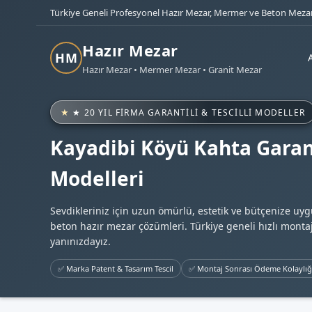
Türkiye Geneli Profesyonel Hazır Mezar, Mermer ve Beton Mezar
Hazır Mezar
HM
Hazır Mezar • Mermer Mezar • Granit Mezar
★ 20 YIL FIRMA GARANTILI & TESCILLI MODELLER
Kayadibi Köyü Kahta Garan
Modelleri
Sevdikleriniz için uzun ömürlü, estetik ve bütçenize uy
beton hazır mezar çözümleri. Türkiye geneli hızlı montaj
yanınızdayız.
✅ Marka Patent & Tasarım Tescil
✅ Montaj Sonrası Ödeme Kolaylığ