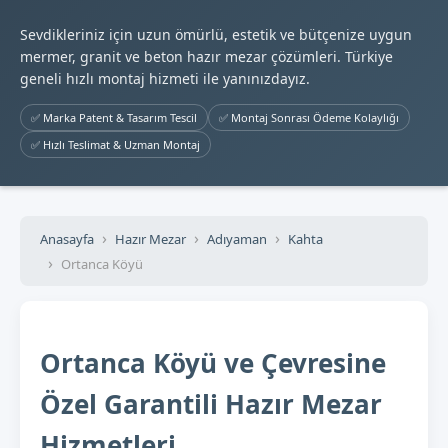
Sevdikleriniz için uzun ömürlü, estetik ve bütçenize uygun
mermer, granit ve beton hazır mezar çözümleri. Türkiye
geneli hızlı montaj hizmeti ile yanınızdayız.
✅ Marka Patent & Tasarım Tescil
✅ Montaj Sonrası Ödeme Kolaylığı
✅ Hızlı Teslimat & Uzman Montaj
Anasayfa
Hazır Mezar
Adıyaman
Kahta
Ortanca Köyü
Ortanca Köyü ve Çevresine
Özel Garantili Hazır Mezar
Hizmetleri