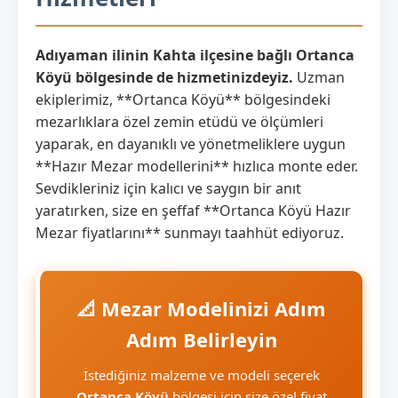
Adıyaman ilinin Kahta ilçesine bağlı Ortanca
Köyü bölgesinde de hizmetinizdeyiz.
Uzman
ekiplerimiz, **Ortanca Köyü** bölgesindeki
mezarlıklara özel zemin etüdü ve ölçümleri
yaparak, en dayanıklı ve yönetmeliklere uygun
**Hazır Mezar modellerini** hızlıca monte eder.
Sevdikleriniz için kalıcı ve saygın bir anıt
yaratırken, size en şeffaf **Ortanca Köyü Hazır
Mezar fiyatlarını** sunmayı taahhüt ediyoruz.
📐 Mezar Modelinizi Adım
Adım Belirleyin
İstediğiniz malzeme ve modeli seçerek
Ortanca Köyü
bölgesi için size özel fiyat