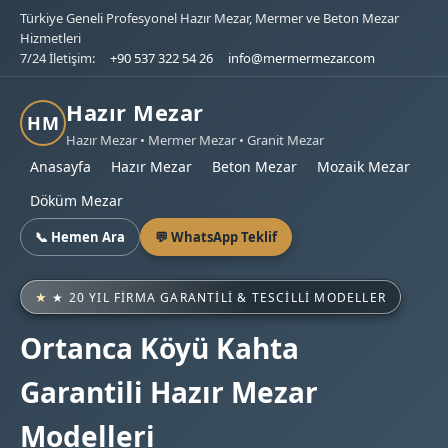
Türkiye Geneli Profesyonel Hazır Mezar, Mermer ve Beton Mezar
Hizmetleri
7/24 İletişim:
+90 537 322 54 26
info@mermermezar.com
Hazır Mezar
HM
Hazır Mezar • Mermer Mezar • Granit Mezar
Anasayfa
Hazır Mezar
Beton Mezar
Mozaik Mezar
Döküm Mezar
📞 Hemen Ara
💬 WhatsApp Teklif
★ 20 YIL FIRMA GARANTILI & TESCILLI MODELLER
Ortanca Köyü Kahta
Garantili Hazır Mezar
Modelleri