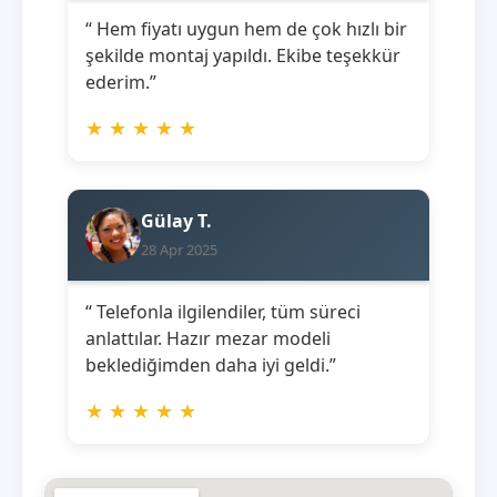
“ Hem fiyatı uygun hem de çok hızlı bir
şekilde montaj yapıldı. Ekibe teşekkür
ederim.”
★
★
★
★
★
Gülay T.
28 Apr 2025
“ Telefonla ilgilendiler, tüm süreci
anlattılar. Hazır mezar modeli
beklediğimden daha iyi geldi.”
★
★
★
★
★