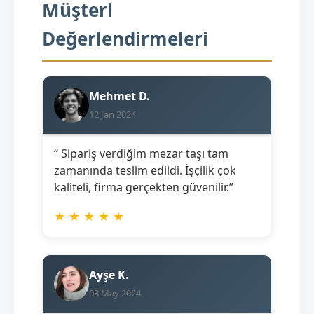
Müşteri
Değerlendirmeleri
Mehmet D.
12 Jan 2024
“ Sipariş verdiğim mezar taşı tam
zamanında teslim edildi. İşçilik çok
kaliteli, firma gerçekten güvenilir.”
★
★
★
★
★
Ayşe K.
03 May 2024