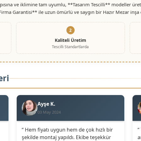
sına ve iklimine tam uyumlu, **Tasarım Tescilli** modeller üret
 Firma Garantisi** ile uzun ömürlü ve saygın bir Hazır Mezar inşa 
2
Kaliteli Üretim
Tescilli Standartlarda
eri
Ayşe K.
03 May 2024
“ Hem fiyatı uygun hem de çok hızlı bir
“
şekilde montaj yapıldı. Ekibe teşekkür
a