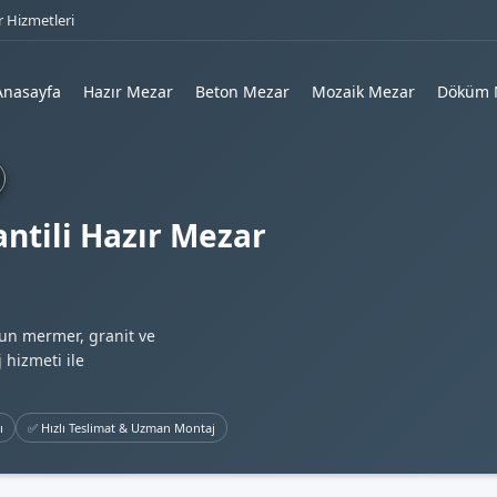
 Hizmetleri
Anasayfa
Hazır Mezar
Beton Mezar
Mozaik Mezar
Döküm 
ntili Hazır Mezar
gun mermer, granit ve
 hizmeti ile
ı
✅ Hızlı Teslimat & Uzman Montaj