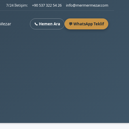
7/24 İletişim:
+90 537 322 54 26
info@mermermezar.com
Mezar
📞 Hemen Ara
💬 WhatsApp Teklif