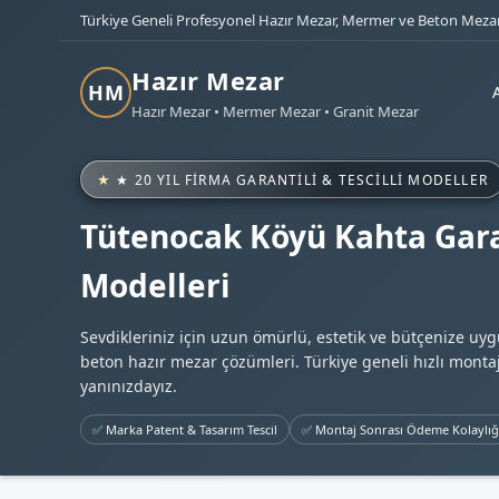
Türkiye Geneli Profesyonel Hazır Mezar, Mermer ve Beton Mezar
Hazır Mezar
HM
Hazır Mezar • Mermer Mezar • Granit Mezar
★ 20 YIL FIRMA GARANTILI & TESCILLI MODELLER
Tütenocak Köyü Kahta Gara
Modelleri
Sevdikleriniz için uzun ömürlü, estetik ve bütçenize uy
beton hazır mezar çözümleri. Türkiye geneli hızlı montaj
yanınızdayız.
✅ Marka Patent & Tasarım Tescil
✅ Montaj Sonrası Ödeme Kolaylığ