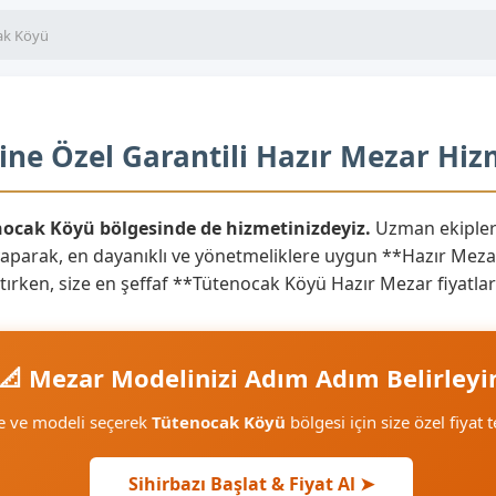
ak Köyü
ne Özel Garantili Hazır Mezar Hiz
nocak Köyü bölgesinde de hizmetinizdeyiz.
Uzman ekipler
yaparak, en dayanıklı ve yönetmeliklere uygun **Hazır Mezar
yaratırken, size en şeffaf **Tütenocak Köyü Hazır Mezar fiyat
📐 Mezar Modelinizi Adım Adım Belirleyi
e ve modeli seçerek
Tütenocak Köyü
bölgesi için size özel fiyat t
Sihirbazı Başlat & Fiyat Al ➤