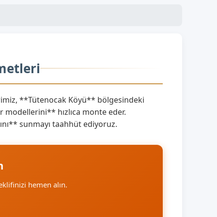
metleri
imiz, **Tütenocak Köyü** bölgesindeki
 modellerini** hızlıca monte eder.
larını** sunmayı taahhüt ediyoruz.
n
eklifinizi hemen alın.