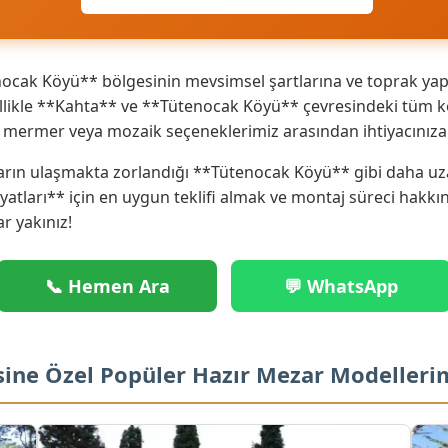
cak Köyü** bölgesinin mevsimsel şartlarına ve toprak yapı
ikle **Kahta** ve **Tütenocak Köyü** çevresindeki tüm köy
ik mermer veya mozaik seçeneklerimiz arasından ihtiyacınız
arın ulaşmakta zorlandığı **Tütenocak Köyü** gibi daha uza
iyatları** için en uygun teklifi almak ve montaj süreci hakk
ar yakınız!
📞 Hemen Ara
💬 WhatsApp
sine Özel Popüler Hazır Mezar Modelleri