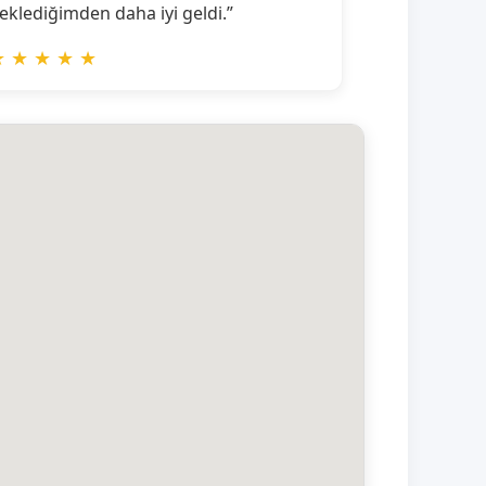
eklediğimden daha iyi geldi.”
★
★
★
★
★