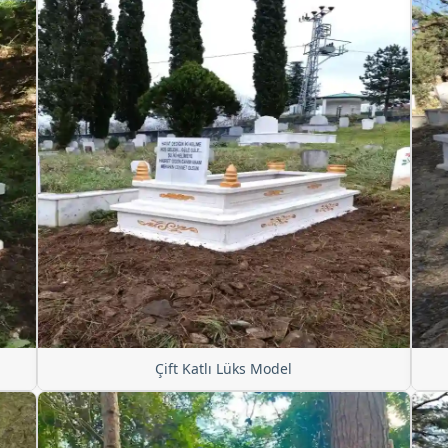
Çift Katlı Lüks Model