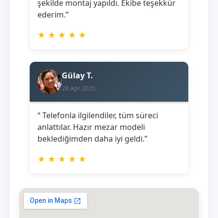
şekilde montaj yapıldı. Ekibe teşekkür
ederim.”
★
★
★
★
★
Gülay T.
28 Apr 2025
“ Telefonla ilgilendiler, tüm süreci
anlattılar. Hazır mezar modeli
beklediğimden daha iyi geldi.”
★
★
★
★
★