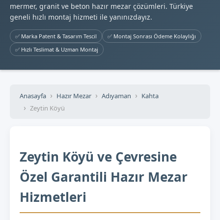
mermer, granit ve beton hazır mezar çözümleri. Türkiye
geneli hızlı montaj hizmeti ile yanınızdayız.
✅ Marka Patent & Tasarım Tescil
✅ Montaj Sonrası Ödeme Kolaylığı
✅ Hızlı Teslimat & Uzman Montaj
Anasayfa
Hazır Mezar
Adıyaman
Kahta
Zeytin Köyü
Zeytin Köyü ve Çevresine
Özel Garantili Hazır Mezar
Hizmetleri