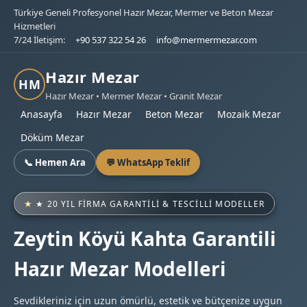
Türkiye Geneli Profesyonel Hazır Mezar, Mermer ve Beton Mezar
Hizmetleri
7/24 İletişim:
+90 537 322 54 26
info@mermermezar.com
Hazır Mezar
HM
Hazır Mezar • Mermer Mezar • Granit Mezar
Anasayfa
Hazır Mezar
Beton Mezar
Mozaik Mezar
Döküm Mezar
📞 Hemen Ara
💬 WhatsApp Teklif
★ 20 YIL FIRMA GARANTILI & TESCILLI MODELLER
Zeytin Köyü Kahta Garantili
Hazır Mezar Modelleri
Sevdikleriniz için uzun ömürlü, estetik ve bütçenize uygun