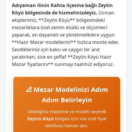
Adıyaman ilinin Kahta ilçesine bağlı Zeytin
Köyü bölgesinde de hizmetinizdeyiz.
Uzman
ekiplerimiz, **Zeytin Köyü** bölgesindeki
mezarlıklara özel zemin etüdü ve ölçümleri
yaparak, en dayanıklı ve yönetmeliklere uygun
**Hazır Mezar modellerini** hızlıca monte eder.
Sevdikleriniz için kalıcı ve saygın bir anıt
yaratırken, size en şeffaf **Zeytin Köyü Hazır
Mezar fiyatlarını** sunmayı taahhüt ediyoruz.
📐 Mezar Modelinizi Adım
Adım Belirleyin
İstediğiniz malzeme ve modeli seçerek
Zeytin Köyü
bölgesi için size özel fiyat
teklifinizi hemen alın.