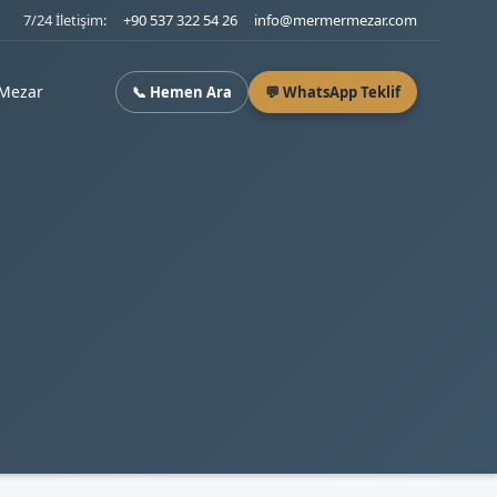
7/24 İletişim:
+90 537 322 54 26
info@mermermezar.com
Mezar
📞 Hemen Ara
💬 WhatsApp Teklif