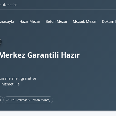
 Hizmetleri
Anasayfa
Hazır Mezar
Beton Mezar
Mozaik Mezar
Döküm 
Merkez Garantili Hazır
gun mermer, granit ve
 hizmeti ile
ı
✅ Hızlı Teslimat & Uzman Montaj