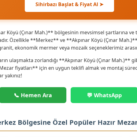
Sihirbazı Başlat & Fiyat Al ➤
r Köyü (Çınar Mah.)** bölgesinin mevsimsel şartlarına ve t
ır. Özellikle **Merkez** ve **Akpınar Köyü (Çınar Mah.)**
ks granit, ekonomik mermer veya mozaik seçeneklerimiz arası
arın ulaşmakta zorlandığı **Akpınar Köyü (Çınar Mah.)** gib
 Mezar fiyatları** için en uygun teklifi almak ve montaj sür
ar yakınız!
📞 Hemen Ara
💬 WhatsApp
erkez Bölgesine Özel Popüler Hazır Meza