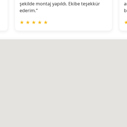
şekilde montaj yapıldı. Ekibe teşekkür
a
ederim.”
b
★
★
★
★
★