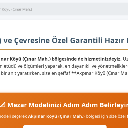
r Köyü (Çınar Mah.)
 ve Çevresine Özel Garantili Hazır
ınar Köyü (Çınar Mah.) bölgesinde de hizmetinizdeyiz.
Uz
n etüdü ve ölçümleri yaparak, en dayanıklı ve yönetmelikle
n bir anıt yaratırken, size en şeffaf **Akpınar Köyü (Çınar M
📐 Mezar Modelinizi Adım Adım Belirleyi
modeli seçerek
Akpınar Köyü (Çınar Mah.)
bölgesi için size özel f