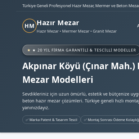
Türkiye Geneli Profesyonel Hazır Mezar, Mermer ve Beton Mezar
Hazır Mezar
HM
Hazır Mezar • Mermer Mezar • Granit Mezar
★ 20 YIL FIRMA GARANTILI & TESCILLI MODELLER
Akpınar Köyü (Çınar Mah.) 
Mezar Modelleri
Sevdikleriniz için uzun ömürlü, estetik ve bütçenize uy
beton hazır mezar çözümleri. Türkiye geneli hızlı montaj
yanınızdayız.
✅ Marka Patent & Tasarım Tescil
✅ Montaj Sonrası Ödeme Kolaylığ