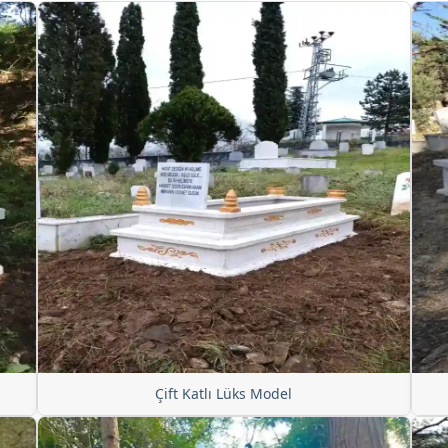
Çift Katlı Lüks Model