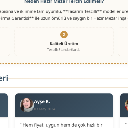
Neden Hazır Mezar Tercih Edilmeli?
ısına ve iklimine tam uyumlu, **Tasarım Tescilli** modeller üret
 Firma Garantisi** ile uzun ömürlü ve saygın bir Hazır Mezar inşa 
2
Kaliteli Üretim
Tescilli Standartlarda
eri
Ayşe K.
03 May 2024
“ Hem fiyatı uygun hem de çok hızlı bir
“