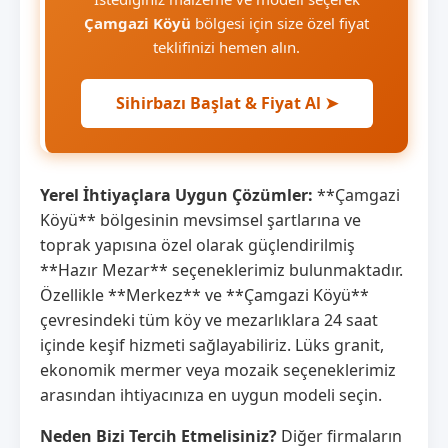
Çamgazi Köyü
bölgesi için size özel fiyat
teklifinizi hemen alın.
Sihirbazı Başlat & Fiyat Al ➤
Yerel İhtiyaçlara Uygun Çözümler:
**Çamgazi
Köyü** bölgesinin mevsimsel şartlarına ve
toprak yapısına özel olarak güçlendirilmiş
**Hazır Mezar** seçeneklerimiz bulunmaktadır.
Özellikle **Merkez** ve **Çamgazi Köyü**
çevresindeki tüm köy ve mezarlıklara 24 saat
içinde keşif hizmeti sağlayabiliriz. Lüks granit,
ekonomik mermer veya mozaik seçeneklerimiz
arasından ihtiyacınıza en uygun modeli seçin.
Neden Bizi Tercih Etmelisiniz?
Diğer firmaların