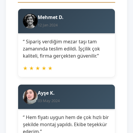
Mehmet D.
12 Jan 2024
“ Sipariş verdiğim mezar taşı tam
zamanında teslim edildi. İşçilik çok
kaliteli, firma gerçekten güvenilir.”
★
★
★
★
★
Ayşe K.
03 May 2024
“ Hem fiyatı uygun hem de çok hızlı bir
şekilde montaj yapıldı. Ekibe teşekkür
ederim.”