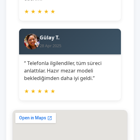
★
★
★
★
★
Gülay T.
28 Apr 2025
“ Telefonla ilgilendiler, tüm süreci
anlattılar. Hazır mezar modeli
beklediğimden daha iyi geldi.”
★
★
★
★
★