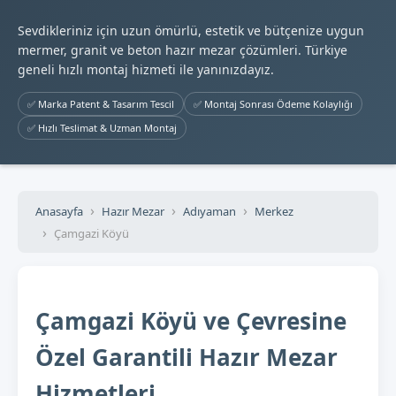
Sevdikleriniz için uzun ömürlü, estetik ve bütçenize uygun
mermer, granit ve beton hazır mezar çözümleri. Türkiye
geneli hızlı montaj hizmeti ile yanınızdayız.
✅ Marka Patent & Tasarım Tescil
✅ Montaj Sonrası Ödeme Kolaylığı
✅ Hızlı Teslimat & Uzman Montaj
Anasayfa
Hazır Mezar
Adıyaman
Merkez
Çamgazi Köyü
Çamgazi Köyü ve Çevresine
Özel Garantili Hazır Mezar
Hizmetleri