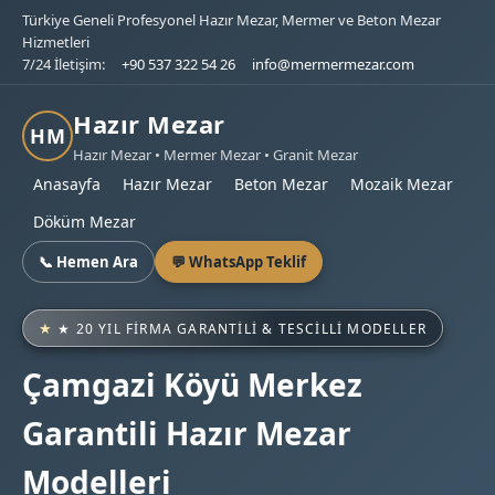
Türkiye Geneli Profesyonel Hazır Mezar, Mermer ve Beton Mezar
Hizmetleri
7/24 İletişim:
+90 537 322 54 26
info@mermermezar.com
Hazır Mezar
HM
Hazır Mezar • Mermer Mezar • Granit Mezar
Anasayfa
Hazır Mezar
Beton Mezar
Mozaik Mezar
Döküm Mezar
📞 Hemen Ara
💬 WhatsApp Teklif
★ 20 YIL FIRMA GARANTILI & TESCILLI MODELLER
Çamgazi Köyü Merkez
Garantili Hazır Mezar
Modelleri