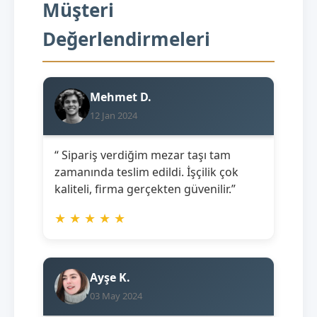
Müşteri
Değerlendirmeleri
Mehmet D.
12 Jan 2024
“ Sipariş verdiğim mezar taşı tam
zamanında teslim edildi. İşçilik çok
kaliteli, firma gerçekten güvenilir.”
★
★
★
★
★
Ayşe K.
03 May 2024