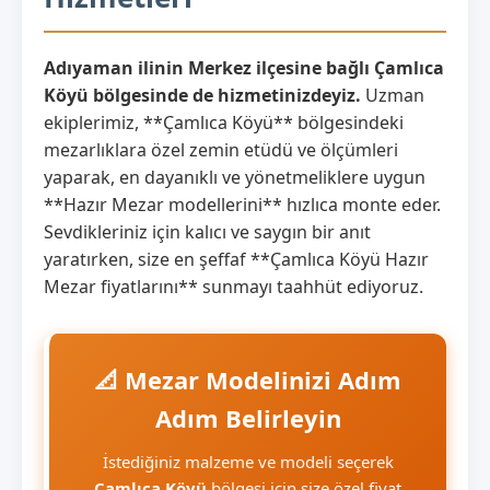
Adıyaman ilinin Merkez ilçesine bağlı Çamlıca
Köyü bölgesinde de hizmetinizdeyiz.
Uzman
ekiplerimiz, **Çamlıca Köyü** bölgesindeki
mezarlıklara özel zemin etüdü ve ölçümleri
yaparak, en dayanıklı ve yönetmeliklere uygun
**Hazır Mezar modellerini** hızlıca monte eder.
Sevdikleriniz için kalıcı ve saygın bir anıt
yaratırken, size en şeffaf **Çamlıca Köyü Hazır
Mezar fiyatlarını** sunmayı taahhüt ediyoruz.
📐 Mezar Modelinizi Adım
Adım Belirleyin
İstediğiniz malzeme ve modeli seçerek
Çamlıca Köyü
bölgesi için size özel fiyat