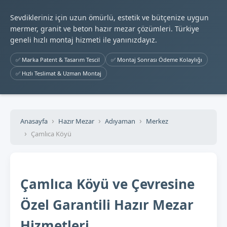
Sevdikleriniz için uzun ömürlü, estetik ve bütçenize uygun
mermer, granit ve beton hazır mezar çözümleri. Türkiye
geneli hızlı montaj hizmeti ile yanınızdayız.
✅ Marka Patent & Tasarım Tescil
✅ Montaj Sonrası Ödeme Kolaylığı
✅ Hızlı Teslimat & Uzman Montaj
Anasayfa
Hazır Mezar
Adıyaman
Merkez
Çamlıca Köyü
Çamlıca Köyü ve Çevresine
Özel Garantili Hazır Mezar
Hizmetleri