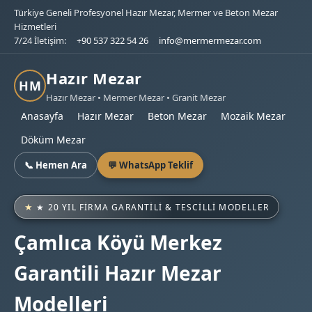
Türkiye Geneli Profesyonel Hazır Mezar, Mermer ve Beton Mezar
Hizmetleri
7/24 İletişim:
+90 537 322 54 26
info@mermermezar.com
Hazır Mezar
HM
Hazır Mezar • Mermer Mezar • Granit Mezar
Anasayfa
Hazır Mezar
Beton Mezar
Mozaik Mezar
Döküm Mezar
📞 Hemen Ara
💬 WhatsApp Teklif
★ 20 YIL FIRMA GARANTILI & TESCILLI MODELLER
Çamlıca Köyü Merkez
Garantili Hazır Mezar
Modelleri