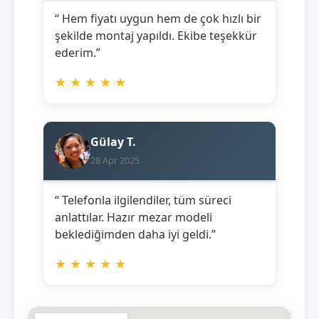
“ Hem fiyatı uygun hem de çok hızlı bir
şekilde montaj yapıldı. Ekibe teşekkür
ederim.”
★
★
★
★
★
Gülay T.
28 Apr 2025
“ Telefonla ilgilendiler, tüm süreci
anlattılar. Hazır mezar modeli
beklediğimden daha iyi geldi.”
★
★
★
★
★