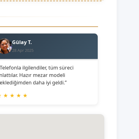
Gülay T.
28 Apr 2025
 Telefonla ilgilendiler, tüm süreci
nlattılar. Hazır mezar modeli
eklediğimden daha iyi geldi.”
★
★
★
★
★