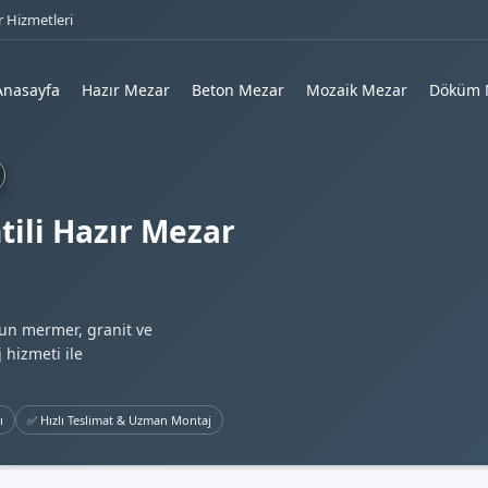
 Hizmetleri
Anasayfa
Hazır Mezar
Beton Mezar
Mozaik Mezar
Döküm 
ili Hazır Mezar
gun mermer, granit ve
 hizmeti ile
ı
✅ Hızlı Teslimat & Uzman Montaj