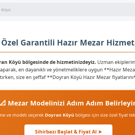
 Köyü
Özel Garantili Hazır Mezar Hizmet
ran Köyü bölgesinde de hizmetinizdeyiz.
Uzman ekiplerim
yaparak, en dayanıklı ve yönetmeliklere uygun **Hazır Mezar
yaratırken, size en şeffaf **Doyran Köyü Hazır Mezar fiyatları
📐 Mezar Modelinizi Adım Adım Belirleyi
eme ve modeli seçerek
Doyran Köyü
bölgesi için size özel fiyat tek
Sihirbazı Başlat & Fiyat Al ➤