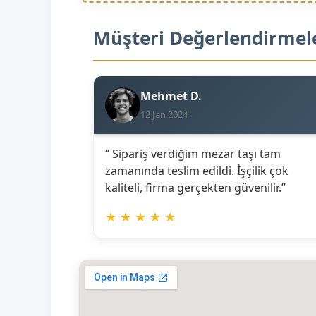
Müşteri Değerlendirmel
Mehmet D.
12 Jan 2024
“ Sipariş verdiğim mezar taşı tam
zamanında teslim edildi. İşçilik çok
kaliteli, firma gerçekten güvenilir.”
★
★
★
★
★