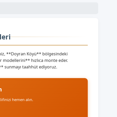
leri
iz, **Doyran Köyü** bölgesindeki
 modellerini** hızlıca monte eder.
nı** sunmayı taahhüt ediyoruz.
n
lifinizi hemen alın.