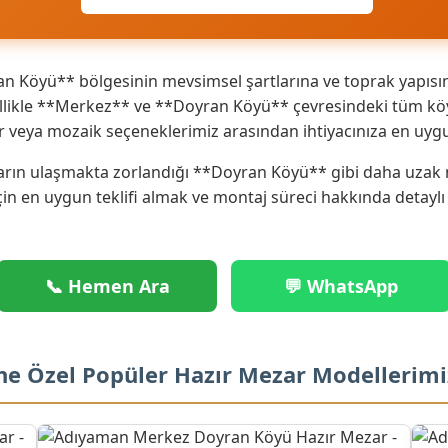
 Köyü** bölgesinin mevsimsel şartlarına ve toprak yapısın
ikle **Merkez** ve **Doyran Köyü** çevresindeki tüm köy v
r veya mozaik seçeneklerimiz arasından ihtiyacınıza en uyg
rın ulaşmakta zorlandığı **Doyran Köyü** gibi daha uzak nok
çin en uygun teklifi almak ve montaj süreci hakkında detaylı
📞 Hemen Ara
💬 WhatsApp
ne Özel Popüler Hazır Mezar Modellerimi