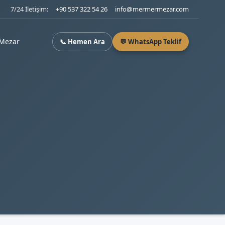
7/24 İletişim:
+90 537 322 54 26
info@mermermezar.com
Mezar
📞 Hemen Ara
💬 WhatsApp Teklif