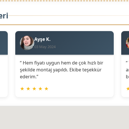
eri
Ayşe K.
03 May 2024
“ Hem fiyatı uygun hem de çok hızlı bir
“
şekilde montaj yapıldı. Ekibe teşekkür
a
ederim.”
b
★
★
★
★
★