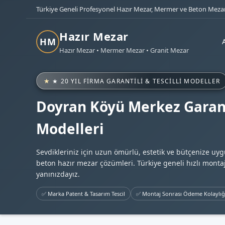
Türkiye Geneli Profesyonel Hazır Mezar, Mermer ve Beton Mezar
Hazır Mezar
HM
Hazır Mezar • Mermer Mezar • Granit Mezar
★ 20 YIL FIRMA GARANTILI & TESCILLI MODELLER
Doyran Köyü Merkez Garant
Modelleri
Sevdikleriniz için uzun ömürlü, estetik ve bütçenize uy
beton hazır mezar çözümleri. Türkiye geneli hızlı montaj
yanınızdayız.
✅ Marka Patent & Tasarım Tescil
✅ Montaj Sonrası Ödeme Kolaylığ