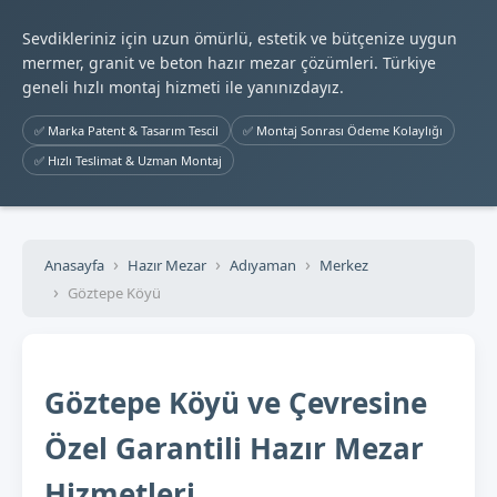
Sevdikleriniz için uzun ömürlü, estetik ve bütçenize uygun
mermer, granit ve beton hazır mezar çözümleri. Türkiye
geneli hızlı montaj hizmeti ile yanınızdayız.
✅ Marka Patent & Tasarım Tescil
✅ Montaj Sonrası Ödeme Kolaylığı
✅ Hızlı Teslimat & Uzman Montaj
Anasayfa
Hazır Mezar
Adıyaman
Merkez
Göztepe Köyü
Göztepe Köyü ve Çevresine
Özel Garantili Hazır Mezar
Hizmetleri