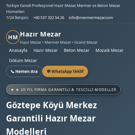
Türkiye Geneli Profesyonel Hazır Mezar, Mermer ve Beton Mezar
Hizmetleri
7/24 İletişim:
+90 537 322 54 26
info@mermermezar.com
Hazır Mezar
HM
Hazır Mezar • Mermer Mezar • Granit Mezar
Anasayfa
Hazır Mezar
Beton Mezar
Mozaik Mezar
Döküm Mezar
📞 Hemen Ara
💬 WhatsApp Teklif
★ 20 YIL FIRMA GARANTILI & TESCILLI MODELLER
Göztepe Köyü Merkez
Garantili Hazır Mezar
Modelleri