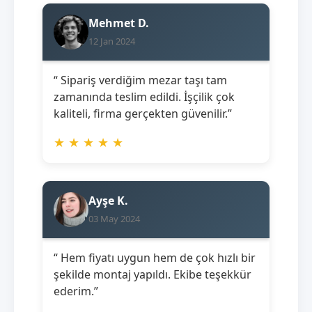
Mehmet D.
12 Jan 2024
“ Sipariş verdiğim mezar taşı tam
zamanında teslim edildi. İşçilik çok
kaliteli, firma gerçekten güvenilir.”
★
★
★
★
★
Ayşe K.
03 May 2024
“ Hem fiyatı uygun hem de çok hızlı bir
şekilde montaj yapıldı. Ekibe teşekkür
ederim.”