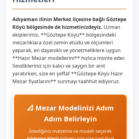
Adıyaman ilinin Merkez ilçesine bağlı Göztepe
Köyü bölgesinde de hizmetinizdeyiz.
Uzman
ekiplerimiz, **Göztepe Köyü** bölgesindeki
mezarlıklara özel zemin etüdü ve ölçümleri
yaparak, en dayanıklı ve yönetmeliklere uygun
**Hazır Mezar modellerini** hızlıca monte eder.
Sevdikleriniz için kalıcı ve saygın bir anıt
yaratırken, size en şeffaf **Göztepe Köyü Hazır
Mezar fiyatlarını** sunmayı taahhüt ediyoruz.
📐 Mezar Modelinizi Adım
Adım Belirleyin
İstediğiniz malzeme ve modeli seçerek
Göztepe Köyü
bölgesi için size özel fiyat