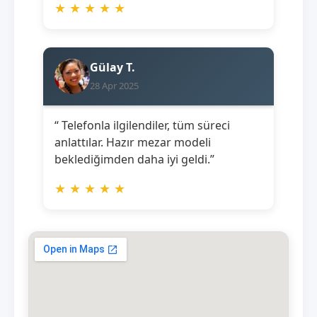
★
★
★
★
★
Gülay T.
28 Apr 2025
“ Telefonla ilgilendiler, tüm süreci
anlattılar. Hazır mezar modeli
beklediğimden daha iyi geldi.”
★
★
★
★
★