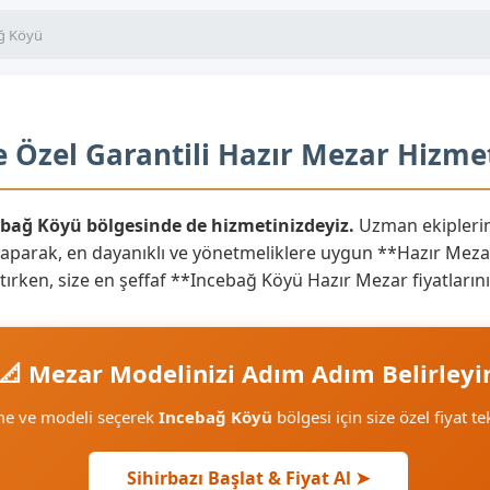
ğ Köyü
 Özel Garantili Hazır Mezar Hizmet
ebağ Köyü bölgesinde de hizmetinizdeyiz.
Uzman ekiplerim
yaparak, en dayanıklı ve yönetmeliklere uygun **Hazır Mezar
aratırken, size en şeffaf **Incebağ Köyü Hazır Mezar fiyatlar
📐 Mezar Modelinizi Adım Adım Belirleyi
me ve modeli seçerek
Incebağ Köyü
bölgesi için size özel fiyat te
Sihirbazı Başlat & Fiyat Al ➤