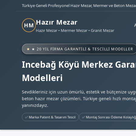
Türkiye Geneli Profesyonel Hazır Mezar, Mermer ve Beton Mezar
Hazır Mezar
HM
Hazır Mezar • Mermer Mezar • Granit Mezar
★ 20 YIL FIRMA GARANTILI & TESCILLI MODELLER
Incebağ Köyü Merkez Garan
Modelleri
Sevdikleriniz için uzun ömürlü, estetik ve bütçenize uy
beton hazır mezar çözümleri. Türkiye geneli hızlı montaj
yanınızdayız.
✅ Marka Patent & Tasarım Tescil
✅ Montaj Sonrası Ödeme Kolaylığ