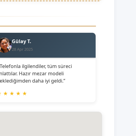
Gülay T.
28 Apr 2025
 Telefonla ilgilendiler, tüm süreci
nlattılar. Hazır mezar modeli
eklediğimden daha iyi geldi.”
★
★
★
★
★