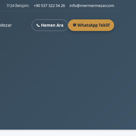
7/24 İletişim:
+90 537 322 54 26
info@mermermezar.com
Mezar
📞 Hemen Ara
💬 WhatsApp Teklif