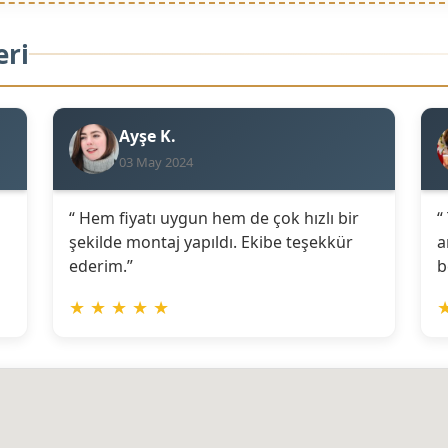
eri
Ayşe K.
03 May 2024
“ Hem fiyatı uygun hem de çok hızlı bir
“
şekilde montaj yapıldı. Ekibe teşekkür
a
ederim.”
b
★
★
★
★
★