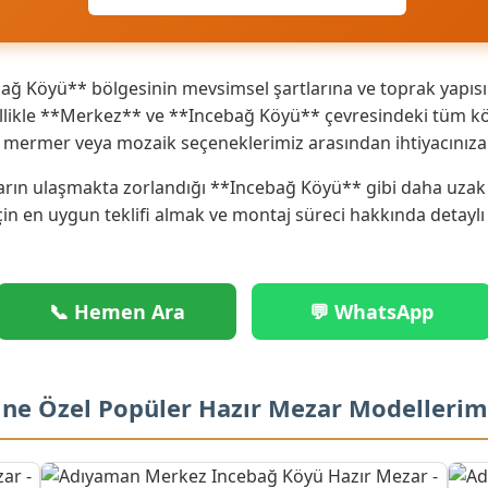
ğ Köyü** bölgesinin mevsimsel şartlarına ve toprak yapısın
ikle **Merkez** ve **Incebağ Köyü** çevresindeki tüm köy 
ik mermer veya mozaik seçeneklerimiz arasından ihtiyacınız
rın ulaşmakta zorlandığı **Incebağ Köyü** gibi daha uzak no
çin en uygun teklifi almak ve montaj süreci hakkında detaylı
📞 Hemen Ara
💬 WhatsApp
ine Özel Popüler Hazır Mezar Modellerim