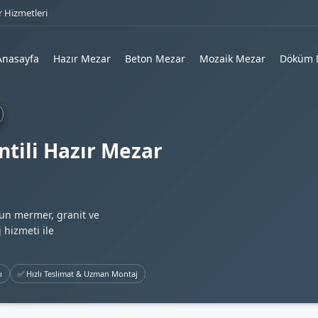
 Hizmetleri
Anasayfa
Hazır Mezar
Beton Mezar
Mozaik Mezar
Döküm 
tili Hazır Mezar
gun mermer, granit ve
 hizmeti ile
ı
✅ Hızlı Teslimat & Uzman Montaj