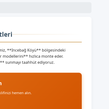
leri
iz, **Incebağ Köyü** bölgesindeki
 modellerini** hızlıca monte eder.
ını** sunmayı taahhüt ediyoruz.
n
klifinizi hemen alın.