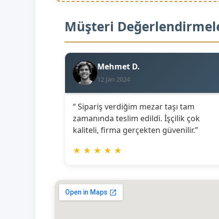
Müşteri Değerlendirmel
Mehmet D.
12 Jan 2024
“ Sipariş verdiğim mezar taşı tam
zamanında teslim edildi. İşçilik çok
kaliteli, firma gerçekten güvenilir.”
★
★
★
★
★