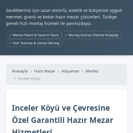
Sevdikleriniz için uzun ömürlü, estetik ve bütçenize uygun
mermer, granit ve beton hazır mezar çözümleri. Türkiye
geneli hızlı montaj hizmeti ile yanınızdayız.
✅ Marka Patent & Tasarım Tescil
✅ Montaj Sonrası Ödeme Kolaylığı
✅ Hızlı Teslimat & Uzman Montaj
Anasayfa
Hazır Mezar
Adıyaman
Merkez
Inceler Köyü
Inceler Köyü ve Çevresine
Özel Garantili Hazır Mezar
Hizmetleri