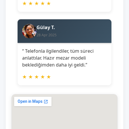
★
★
★
★
★
Gülay T.
28 Apr 2025
“ Telefonla ilgilendiler, tüm süreci
anlattılar. Hazır mezar modeli
beklediğimden daha iyi geldi.”
★
★
★
★
★