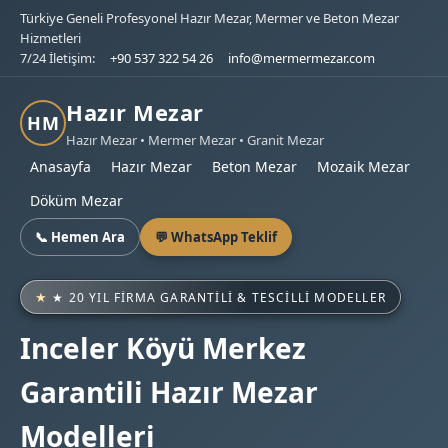
Türkiye Geneli Profesyonel Hazır Mezar, Mermer ve Beton Mezar
Hizmetleri
7/24 İletişim:
+90 537 322 54 26
info@mermermezar.com
Hazır Mezar
HM
Hazır Mezar • Mermer Mezar • Granit Mezar
Anasayfa
Hazır Mezar
Beton Mezar
Mozaik Mezar
Döküm Mezar
📞 Hemen Ara
💬 WhatsApp Teklif
★ 20 YIL FIRMA GARANTILI & TESCILLI MODELLER
Inceler Köyü Merkez
Garantili Hazır Mezar
Modelleri