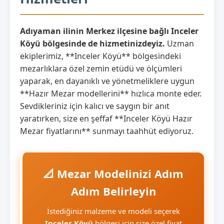
Adıyaman ilinin Merkez ilçesine bağlı Inceler
Köyü bölgesinde de hizmetinizdeyiz.
Uzman
ekiplerimiz, **Inceler Köyü** bölgesindeki
mezarlıklara özel zemin etüdü ve ölçümleri
yaparak, en dayanıklı ve yönetmeliklere uygun
**Hazır Mezar modellerini** hızlıca monte eder.
Sevdikleriniz için kalıcı ve saygın bir anıt
yaratırken, size en şeffaf **Inceler Köyü Hazır
Mezar fiyatlarını** sunmayı taahhüt ediyoruz.
📐 Mezar Modelinizi Adım
Adım Belirleyin
İstediğiniz malzeme ve modeli seçerek
Inceler Köyü
bölgesi için size özel fiyat