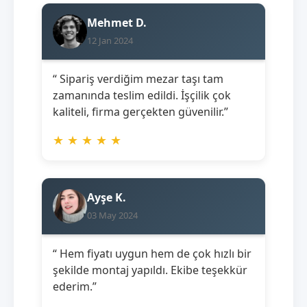
Mehmet D.
12 Jan 2024
“ Sipariş verdiğim mezar taşı tam
zamanında teslim edildi. İşçilik çok
kaliteli, firma gerçekten güvenilir.”
★
★
★
★
★
Ayşe K.
03 May 2024
“ Hem fiyatı uygun hem de çok hızlı bir
şekilde montaj yapıldı. Ekibe teşekkür
ederim.”