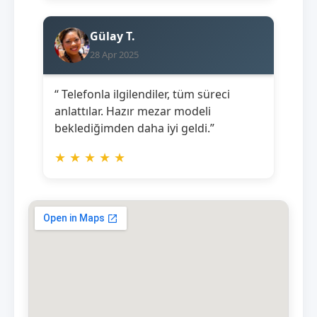
Gülay T.
28 Apr 2025
“ Telefonla ilgilendiler, tüm süreci
anlattılar. Hazır mezar modeli
beklediğimden daha iyi geldi.”
★
★
★
★
★