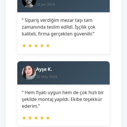
12 Jan 2024
“ Sipariş verdiğim mezar taşı tam
zamanında teslim edildi. İşçilik çok
kaliteli, firma gerçekten güvenilir.”
★
★
★
★
★
Ayşe K.
03 May 2024
“ Hem fiyatı uygun hem de çok hızlı bir
şekilde montaj yapıldı. Ekibe teşekkür
ederim.”
★
★
★
★
★