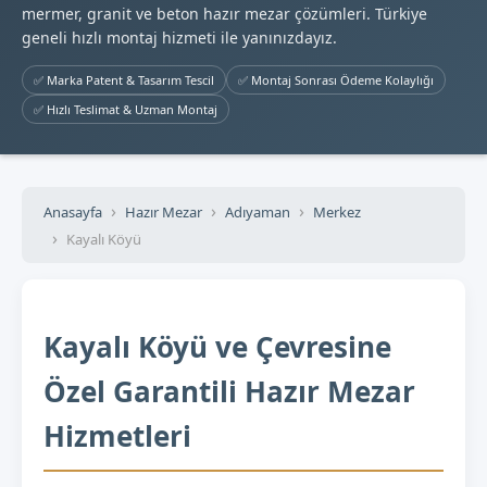
mermer, granit ve beton hazır mezar çözümleri. Türkiye
geneli hızlı montaj hizmeti ile yanınızdayız.
✅ Marka Patent & Tasarım Tescil
✅ Montaj Sonrası Ödeme Kolaylığı
✅ Hızlı Teslimat & Uzman Montaj
Anasayfa
Hazır Mezar
Adıyaman
Merkez
Kayalı Köyü
Kayalı Köyü ve Çevresine
Özel Garantili Hazır Mezar
Hizmetleri