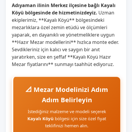
Adıyaman ilinin Merkez ilçesine bağlı Kayalı
Köyü bölgesinde de hizmetinizdeyiz.
Uzman
ekiplerimiz, **Kayalı Köyü** bölgesindeki
mezarlıklara özel zemin etüdü ve ölçümleri
yaparak, en dayanıklı ve yönetmeliklere uygun
**Hazır Mezar modellerini** hızlıca monte eder.
Sevdikleriniz için kalıcı ve saygın bir anıt
yaratırken, size en şeffaf **Kayalı Köyü Hazır
Mezar fiyatlarını** sunmayı taahhüt ediyoruz.
📐 Mezar Modelinizi Adım
Adım Belirleyin
İstediğiniz malzeme ve modeli seçerek
Kayalı Köyü
bölgesi için size özel fiyat
teklifinizi hemen alın.