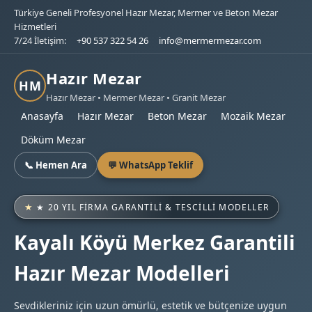
Türkiye Geneli Profesyonel Hazır Mezar, Mermer ve Beton Mezar
Hizmetleri
7/24 İletişim:
+90 537 322 54 26
info@mermermezar.com
Hazır Mezar
HM
Hazır Mezar • Mermer Mezar • Granit Mezar
Anasayfa
Hazır Mezar
Beton Mezar
Mozaik Mezar
Döküm Mezar
📞 Hemen Ara
💬 WhatsApp Teklif
★ 20 YIL FIRMA GARANTILI & TESCILLI MODELLER
Kayalı Köyü Merkez Garantili
Hazır Mezar Modelleri
Sevdikleriniz için uzun ömürlü, estetik ve bütçenize uygun