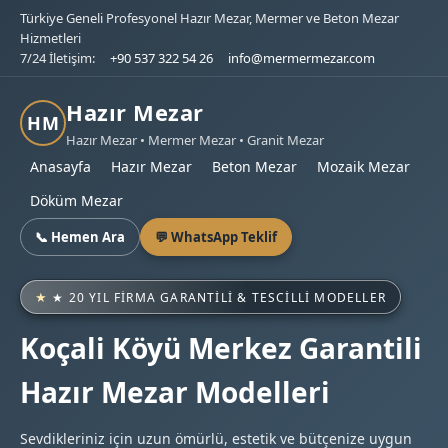
Türkiye Geneli Profesyonel Hazır Mezar, Mermer ve Beton Mezar
Hizmetleri
7/24 İletişim:
+90 537 322 54 26
info@mermermezar.com
Hazır Mezar
HM
Hazır Mezar • Mermer Mezar • Granit Mezar
Anasayfa
Hazır Mezar
Beton Mezar
Mozaik Mezar
Döküm Mezar
📞 Hemen Ara
💬 WhatsApp Teklif
★ 20 YIL FIRMA GARANTILI & TESCILLI MODELLER
Koçali Köyü Merkez Garantili
Hazır Mezar Modelleri
Sevdikleriniz için uzun ömürlü, estetik ve bütçenize uygun