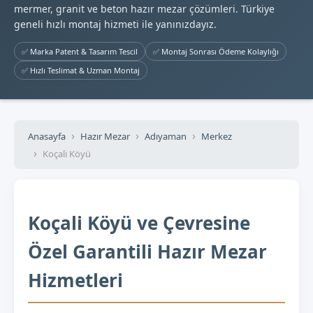
mermer, granit ve beton hazır mezar çözümleri. Türkiye
geneli hızlı montaj hizmeti ile yanınızdayız.
✅ Marka Patent & Tasarım Tescil
✅ Montaj Sonrası Ödeme Kolaylığı
✅ Hızlı Teslimat & Uzman Montaj
Anasayfa
Hazır Mezar
Adıyaman
Merkez
Koçali Köyü
Koçali Köyü ve Çevresine
Özel Garantili Hazır Mezar
Hizmetleri