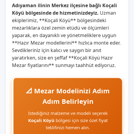
Adıyaman ilinin Merkez ilçesine bağlı Koçali
Köyü bölgesinde de hizmetinizdeyiz.
Uzman
ekiplerimiz, **Koçali Köyü** bölgesindeki
mezarlıklara özel zemin etüdü ve ölçümleri
yaparak, en dayanıklı ve yönetmeliklere uygun
**Hazır Mezar modellerini** hızlıca monte eder.
Sevdikleriniz için kalıcı ve saygın bir anıt
yaratırken, size en şeffaf **Koçali Köyü Hazır
Mezar fiyatlarını** sunmayı taahhüt ediyoruz.
📐 Mezar Modelinizi Adım
Adım Belirleyin
İstediğiniz malzeme ve modeli seçerek
Koçali Köyü
bölgesi için size özel fiyat
teklifinizi hemen alın.