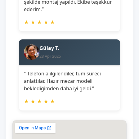
şekilde montaj yapıldı. Ekibe teşekkür
ederim.”
★
★
★
★
★
Gülay T.
28 Apr 2025
“ Telefonla ilgilendiler, tüm süreci
anlattılar. Hazır mezar modeli
beklediğimden daha iyi geldi.”
★
★
★
★
★