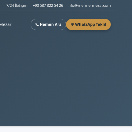
7/24 İletişim:
+90 537 322 54 26
info@mermermezar.com
Mezar
📞 Hemen Ara
💬 WhatsApp Teklif