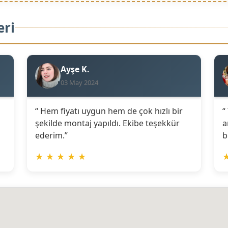
eri
Ayşe K.
03 May 2024
“ Hem fiyatı uygun hem de çok hızlı bir
“
şekilde montaj yapıldı. Ekibe teşekkür
a
ederim.”
b
★
★
★
★
★