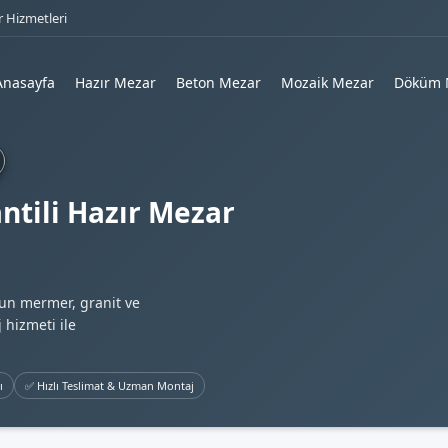
 Hizmetleri
Anasayfa
Hazır Mezar
Beton Mezar
Mozaik Mezar
Döküm 
tili Hazır Mezar
gun mermer, granit ve
 hizmeti ile
ı
✅ Hızlı Teslimat & Uzman Montaj