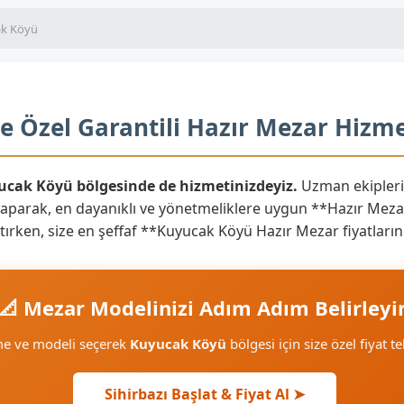
k Köyü
 Özel Garantili Hazır Mezar Hizme
yucak Köyü bölgesinde de hizmetinizdeyiz.
Uzman ekipleri
yaparak, en dayanıklı ve yönetmeliklere uygun **Hazır Mezar
yaratırken, size en şeffaf **Kuyucak Köyü Hazır Mezar fiyatlar
📐 Mezar Modelinizi Adım Adım Belirleyi
me ve modeli seçerek
Kuyucak Köyü
bölgesi için size özel fiyat te
Sihirbazı Başlat & Fiyat Al ➤