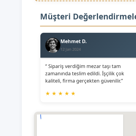
Müşteri Değerlendirmel
Mehmet D.
12 Jan 2024
“ Sipariş verdiğim mezar taşı tam
zamanında teslim edildi. İşçilik çok
kaliteli, firma gerçekten güvenilir.”
★
★
★
★
★