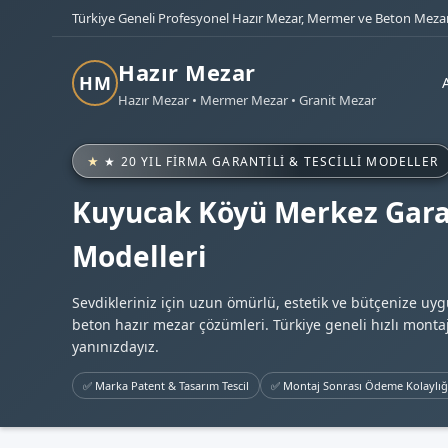
Türkiye Geneli Profesyonel Hazır Mezar, Mermer ve Beton Mezar
Hazır Mezar
HM
Hazır Mezar • Mermer Mezar • Granit Mezar
★ 20 YIL FIRMA GARANTILI & TESCILLI MODELLER
Kuyucak Köyü Merkez Garan
Modelleri
Sevdikleriniz için uzun ömürlü, estetik ve bütçenize uy
beton hazır mezar çözümleri. Türkiye geneli hızlı montaj
yanınızdayız.
✅ Marka Patent & Tasarım Tescil
✅ Montaj Sonrası Ödeme Kolaylığ