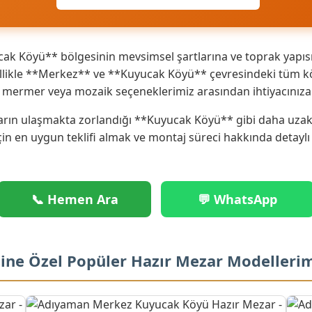
k Köyü** bölgesinin mevsimsel şartlarına ve toprak yapısı
likle **Merkez** ve **Kuyucak Köyü** çevresindeki tüm köy 
ik mermer veya mozaik seçeneklerimiz arasından ihtiyacınız
rın ulaşmakta zorlandığı **Kuyucak Köyü** gibi daha uzak no
çin en uygun teklifi almak ve montaj süreci hakkında detaylı
📞 Hemen Ara
💬 WhatsApp
ine Özel Popüler Hazır Mezar Modelleri