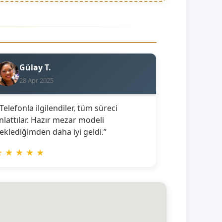
Gülay T.
28 Apr 2025
 Telefonla ilgilendiler, tüm süreci
nlattılar. Hazır mezar modeli
eklediğimden daha iyi geldi.”
★
★
★
★
★