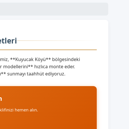
tleri
miz, **Kuyucak Köyü** bölgesindeki
 modellerini** hızlıca monte eder.
ını** sunmayı taahhüt ediyoruz.
n
klifinizi hemen alın.